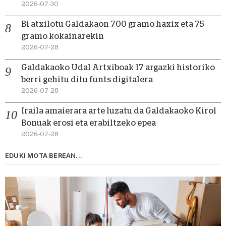
2026-07-30
Bi atxilotu Galdakaon 700 gramo haxix eta 75
gramo kokainarekin
2026-07-28
Galdakaoko Udal Artxiboak 17 argazki historiko
berri gehitu ditu funts digitalera
2026-07-28
Iraila amaierara arte luzatu da Galdakaoko Kirol
Bonuak erosi eta erabiltzeko epea
2026-07-28
EDUKI MOTA BEREAN...