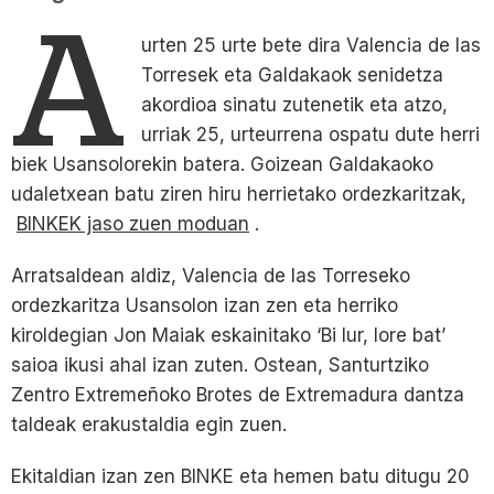
A
urten 25 urte bete dira Valencia de las
Torresek eta Galdakaok senidetza
akordioa sinatu zutenetik eta atzo,
urriak 25, urteurrena ospatu dute herri
biek Usansolorekin batera. Goizean Galdakaoko
udaletxean batu ziren hiru herrietako ordezkaritzak,
BINKEK jaso zuen moduan
.
Arratsaldean aldiz, Valencia de las Torreseko
ordezkaritza Usansolon izan zen eta herriko
kiroldegian Jon Maiak eskainitako ‘Bi lur, lore bat’
saioa ikusi ahal izan zuten. Ostean, Santurtziko
Zentro Extremeñoko Brotes de Extremadura dantza
taldeak erakustaldia egin zuen.
Ekitaldian izan zen BINKE eta hemen batu ditugu 20