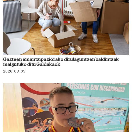
Gazteen emantzipaziorako dirulaguntzen baldintzak
malgutuko ditu Galdakaok
2026-08-05