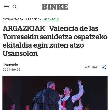
AKTUALITATEA
·
ARGAZKIAK
·
USANSOLO
ARGAZKIAK | Valencia de las
Torresekin senidetza ospatzeko
ekitaldia egin zuten atzo
Usansolon
Usansolo
PARTEKATU
2024-10-26