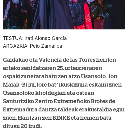
TESTUA: Irati Alonso García
ARGAZKIA: Peio Zamalloa
Galdakao eta Valencia de las Torres herrien
arteko senidetzaren 25. urteurrenaren
ospakizunetara batu zen atzo Usansolo. Jon
Maiak ‘Bi lur, lore bat’ ikuskizuna eskaini zuen
Usansoloko kiroldegian eta ostean
Santurtziko Zentro Extremeñoko Brotes de
Extremadura dantza taldeak erakustaldia egin
zuen. Han izan zen BINKE eta hemen batu
ditugu 20 irudi.