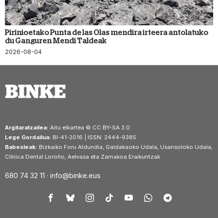
Pirinioetako Punta de las Olas mendira irteera antolatuko
du Ganguren Mendi Taldeak
2026-08-04
Argitaratzailea:
Aitu elkartea © CC BY-SA 3.0
Lege Gordailua:
BI-41-2016 | ISSN: 2444-9385
Babesleak:
Bizkaiko Foru Aldundia, Galdakaoko Udala, Usansoloko Udala,
Clínica Dental Loroño, Aelvasa eta Zamakoa Eraikuntzak
680 74 32 11 ·
info@binke.eus