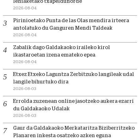
lehiaketako txapeldunorde
2026-08-04
Pirinioetako Punta de las Olas mendira irteera
antolatuko du Ganguren Mendi Taldeak
2026-08-04
Zabalik dago Galdakaoko iraileko kirol
ikastaroetan izena emateko epea
2026-08-04
Etxez Etxeko Laguntza Zerbitzuko langileak udal
langile bihurtuko dira
2026-08-03
Errolda zuzenean online jasotzeko aukera ezarri
du Galdakaoko Udalak
2026-08-03
Gaur da Galdakaoko Merkataritza Biziberritzeko
Planaren inkesta osatzeko azken eguna