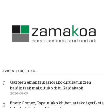
AZKEN ALBISTEAK…
Gazteen emantzipaziorako dirulaguntzen
baldintzak malgutuko ditu Galdakaok
2026-08-05
Enetz Gomez, Espainiako kluben arteko igeriketa