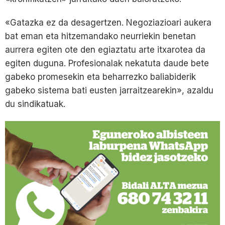
«Gatazka ez da desagertzen. Negoziazioari aukera
bat eman eta hitzemandako neurriekin benetan
aurrera egiten ote den egiaztatu arte itxarotea da
egiten duguna. Profesionalak nekatuta daude bete
gabeko promesekin eta beharrezko baliabiderik
gabeko sistema bati eusten jarraitzearekin», azaldu
du sindikatuak.