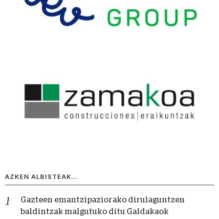
AZKEN ALBISTEAK…
Gazteen emantzipaziorako dirulaguntzen
baldintzak malgutuko ditu Galdakaok