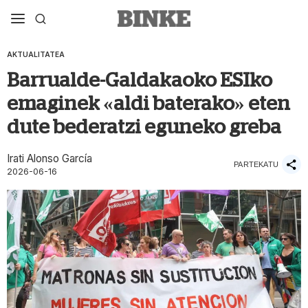
AKTUALITATEA
Barrualde-Galdakaoko ESIko
emaginek «aldi baterako» eten
dute bederatzi eguneko greba
Irati Alonso García
PARTEKATU
2026-06-16