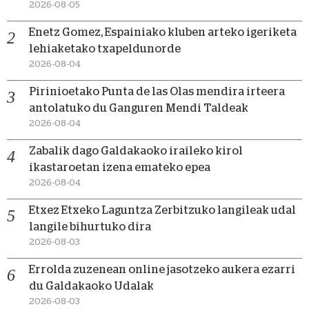
2026-08-05
Enetz Gomez, Espainiako kluben arteko igeriketa
lehiaketako txapeldunorde
2026-08-04
Pirinioetako Punta de las Olas mendira irteera
antolatuko du Ganguren Mendi Taldeak
2026-08-04
Zabalik dago Galdakaoko iraileko kirol
ikastaroetan izena emateko epea
2026-08-04
Etxez Etxeko Laguntza Zerbitzuko langileak udal
langile bihurtuko dira
2026-08-03
Errolda zuzenean online jasotzeko aukera ezarri
du Galdakaoko Udalak
2026-08-03