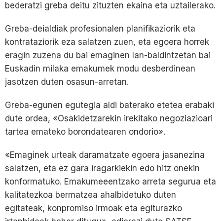
bederatzi greba deitu zituzten ekaina eta uztailerako.
Greba-deialdiak profesionalen planifikaziorik eta
kontrataziorik eza salatzen zuen, eta egoera horrek
eragin zuzena du bai emaginen lan-baldintzetan bai
Euskadin milaka emakumek modu desberdinean
jasotzen duten osasun-arretan.
Greba-egunen egutegia aldi baterako etetea erabaki
dute ordea, «Osakidetzarekin irekitako negoziazioari
tartea emateko borondatearen ondorio».
«Emaginek urteak daramatzate egoera jasanezina
salatzen, eta ez gara iragarkiekin edo hitz onekin
konformatuko. Emakumeeentzako arreta segurua eta
kalitatezkoa bermatzea ahalbidetuko duten
egitateak, konpromiso irmoak eta egiturazko