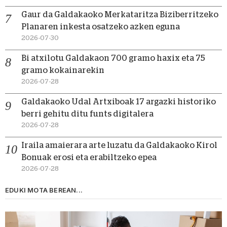
Gaur da Galdakaoko Merkataritza Biziberritzeko
Planaren inkesta osatzeko azken eguna
2026-07-30
Bi atxilotu Galdakaon 700 gramo haxix eta 75
gramo kokainarekin
2026-07-28
Galdakaoko Udal Artxiboak 17 argazki historiko
berri gehitu ditu funts digitalera
2026-07-28
Iraila amaierara arte luzatu da Galdakaoko Kirol
Bonuak erosi eta erabiltzeko epea
2026-07-28
EDUKI MOTA BEREAN...