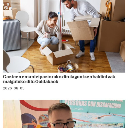
Gazteen emantzipaziorako dirulaguntzen baldintzak
malgutuko ditu Galdakaok
2026-08-05