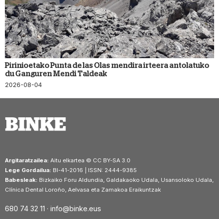
Pirinioetako Punta de las Olas mendira irteera antolatuko
du Ganguren Mendi Taldeak
2026-08-04
Argitaratzailea:
Aitu elkartea © CC BY-SA 3.0
Lege Gordailua:
BI-41-2016 | ISSN: 2444-9385
Babesleak:
Bizkaiko Foru Aldundia, Galdakaoko Udala, Usansoloko Udala,
Clínica Dental Loroño, Aelvasa eta Zamakoa Eraikuntzak
680 74 32 11 ·
info@binke.eus