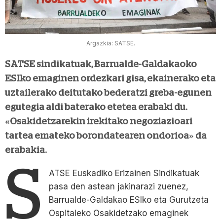
Argazkia: SATSE.
SATSE sindikatuak, Barrualde-Galdakaoko
ESIko emaginen ordezkari gisa, ekainerako eta
uztailerako deitutako bederatzi greba-egunen
egutegia aldi baterako etetea erabaki du.
«Osakidetzarekin irekitako negoziazioari
tartea emateko borondatearen ondorioa» da
erabakia.
S
ATSE Euskadiko Erizainen Sindikatuak
pasa den astean jakinarazi zuenez,
Barrualde-Galdakao ESIko eta Gurutzeta
Ospitaleko Osakidetzako emaginek