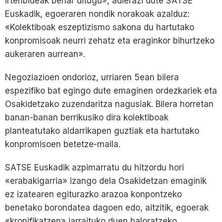
irtenbideak behar ditugu», adierazi dute SATSE
Euskadik, egoeraren nondik norakoak azalduz:
«Kolektiboak eszeptizismo sakona du hartutako
konpromisoak neurri zehatz eta eraginkor bihurtzeko
aukeraren aurrean».
Negoziazioen ondorioz, urriaren 5ean bilera
espezifiko bat egingo dute emaginen ordezkariek eta
Osakidetzako zuzendaritza nagusiak. Bilera horretan
banan-banan berrikusiko dira kolektiboak
planteatutako aldarrikapen guztiak eta hartutako
konpromisoen betetze-maila.
SATSE Euskadik azpimarratu du hitzordu hori
«erabakigarria» izango dela Osakidetzan emaginik
ez izatearen egiturazko arazoa konpontzeko
benetako borondatea dagoen edo, aitzitik, egoerak
«kronifikatzen» jarraituko duen baloratzeko.