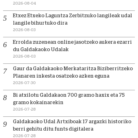
2026-08-04
Etxez Etxeko Laguntza Zerbitzuko langileak udal
langile bihurtuko dira
2026-08-03
Errolda zuzenean online jasotzeko aukera ezarri
du Galdakaoko Udalak
2026-08-03
Gaur da Galdakaoko Merkataritza Biziberritzeko
Planaren inkesta osatzeko azken eguna
2026-07-30
Bi atxilotu Galdakaon 700 gramo haxix eta 75
gramo kokainarekin
2026-07-28
Galdakaoko Udal Artxiboak 17 argazki historiko
berri gehitu ditu funts digitalera
2026-07-28