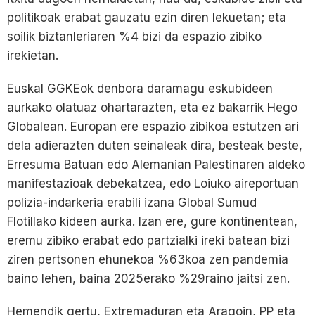
politikoak erabat gauzatu ezin diren lekuetan; eta
soilik biztanleriaren %4 bizi da espazio zibiko
irekietan.
Euskal GGKEok denbora daramagu eskubideen
aurkako olatuaz ohartarazten, eta ez bakarrik Hego
Globalean. Europan ere espazio zibikoa estutzen ari
dela adierazten duten seinaleak dira, besteak beste,
Erresuma Batuan edo Alemanian Palestinaren aldeko
manifestazioak debekatzea, edo Loiuko aireportuan
polizia-indarkeria erabili izana Global Sumud
Flotillako kideen aurka. Izan ere, gure kontinentean,
eremu zibiko erabat edo partzialki ireki batean bizi
ziren pertsonen ehunekoa %63koa zen pandemia
baino lehen, baina 2025erako %29raino jaitsi zen.
Hemendik gertu, Extremaduran eta Aragoin, PP eta