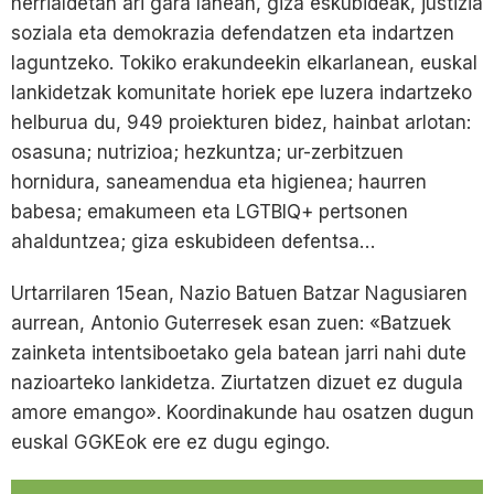
herrialdetan ari gara lanean, giza eskubideak, justizia
soziala eta demokrazia defendatzen eta indartzen
laguntzeko. Tokiko erakundeekin elkarlanean, euskal
lankidetzak komunitate horiek epe luzera indartzeko
helburua du, 949 proiekturen bidez, hainbat arlotan:
osasuna; nutrizioa; hezkuntza; ur-zerbitzuen
hornidura, saneamendua eta higienea; haurren
babesa; emakumeen eta LGTBIQ+ pertsonen
ahalduntzea; giza eskubideen defentsa…
Urtarrilaren 15ean, Nazio Batuen Batzar Nagusiaren
aurrean, Antonio Guterresek esan zuen: «Batzuek
zainketa intentsiboetako gela batean jarri nahi dute
nazioarteko lankidetza. Ziurtatzen dizuet ez dugula
amore emango». Koordinakunde hau osatzen dugun
euskal GGKEok ere ez dugu egingo.