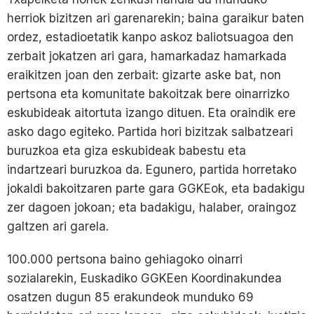
herriok bizitzen ari garenarekin; baina garaikur baten
ordez, estadioetatik kanpo askoz baliotsuagoa den
zerbait jokatzen ari gara, hamarkadaz hamarkada
eraikitzen joan den zerbait: gizarte aske bat, non
pertsona eta komunitate bakoitzak bere oinarrizko
eskubideak aitortuta izango dituen. Eta oraindik ere
asko dago egiteko. Partida hori bizitzak salbatzeari
buruzkoa eta giza eskubideak babestu eta
indartzeari buruzkoa da. Egunero, partida horretako
jokaldi bakoitzaren parte gara GGKEok, eta badakigu
zer dagoen jokoan; eta badakigu, halaber, oraingoz
galtzen ari garela.
100.000 pertsona baino gehiagoko oinarri
sozialarekin, Euskadiko GGKEen Koordinakundea
osatzen dugun 85 erakundeok munduko 69