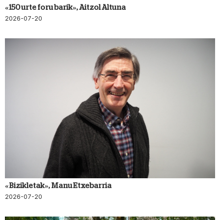
«150 urte foru barik», Aitzol Altuna
2026-07-20
«Bizikletak», Manu Etxebarria
2026-07-20