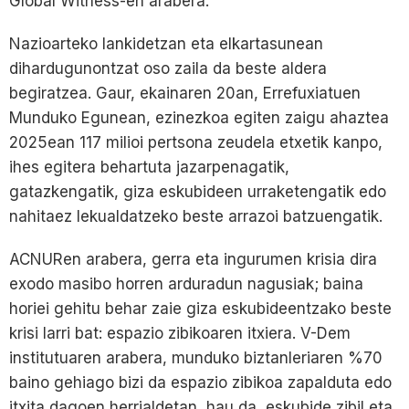
Global Witness-en arabera.
Nazioarteko lankidetzan eta elkartasunean
dihardugunontzat oso zaila da beste aldera
begiratzea. Gaur, ekainaren 20an, Errefuxiatuen
Munduko Egunean, ezinezkoa egiten zaigu ahaztea
2025ean 117 milioi pertsona zeudela etxetik kanpo,
ihes egitera behartuta jazarpenagatik,
gatazkengatik, giza eskubideen urraketengatik edo
nahitaez lekualdatzeko beste arrazoi batzuengatik.
ACNURen arabera, gerra eta ingurumen krisia dira
exodo masibo horren arduradun nagusiak; baina
horiei gehitu behar zaie giza eskubideentzako beste
krisi larri bat: espazio zibikoaren itxiera. V-Dem
institutuaren arabera, munduko biztanleriaren %70
baino gehiago bizi da espazio zibikoa zapalduta edo
itxita dagoen herrialdetan, hau da, eskubide zibil eta