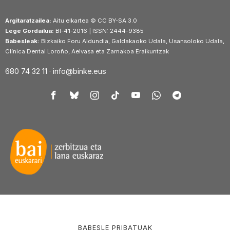
Argitaratzailea:
Aitu elkartea © CC BY-SA 3.0
Lege Gordailua:
BI-41-2016 | ISSN: 2444-9385
Babesleak:
Bizkaiko Foru Aldundia, Galdakaoko Udala, Usansoloko Udala,
Clínica Dental Loroño, Aelvasa eta Zamakoa Eraikuntzak
680 74 32 11 ·
info@binke.eus
BABESLE PRIBATUAK