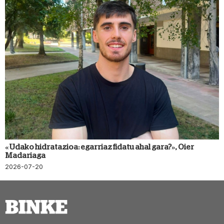
«Udako hidratazioa: egarriaz fidatu ahal gara?», Oier
Madariaga
2026-07-20