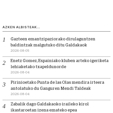
AZKEN ALBISTEAK…
Gazteen emantzipaziorako dirulaguntzen
baldintzak malgutuko ditu Galdakaok
2026-08-05
Enetz Gomez, Espainiako kluben arteko igeriketa
lehiaketako txapeldunorde
2026-08-04
Pirinioetako Punta de las Olas mendira irteera
antolatuko du Ganguren Mendi Taldeak
2026-08-04
Zabalik dago Galdakaoko iraileko kirol
ikastaroetan izena emateko epea