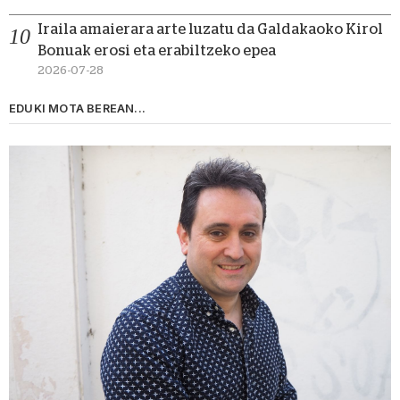
Iraila amaierara arte luzatu da Galdakaoko Kirol
Bonuak erosi eta erabiltzeko epea
2026-07-28
EDUKI MOTA BEREAN...