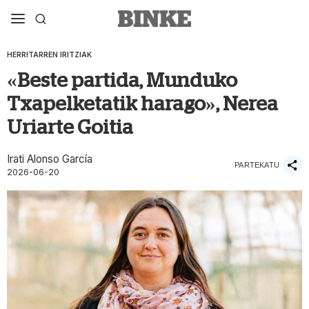
HERRITARREN IRITZIAK
«Beste partida, Munduko
Txapelketatik harago», Nerea
Uriarte Goitia
Irati Alonso García
PARTEKATU
2026-06-20