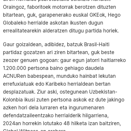
Oraingoz, faboritoek motorrak berotzen dituzten
bitartean, guk, garapenerako euskal GKEok, Hego
Globaleko herrialde askotan ikusten dugun
errealitatearekin alderatzen ditugu partida horiek.
Gaur goizaldean, adibidez, batzuk Brasil-Haiti
partidaz gozatzen ari ziren bitartean, guk beste
zeozer genuen gogoan: gaur egun jatorri haitiarreko
1.200.000 pertsona baino gehiago daudela
ACNURen babespean, munduko hainbat lekutan
errefuxiatuak edo Karibeko herrialdean bertan
desplazatuak. Ziur aski, ostegunean Uzbekistan-
Kolonbia ikusi zuten pertsona askok ez dute jakingo
azken hori dela lurraren eta ingurumenaren
defendatzaileentzako herrialderik hilgarriena,
2024an horrekin lotutako 48 hilketa izan baitziren,