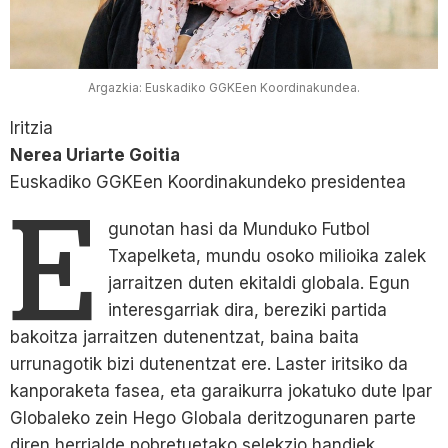
Argazkia: Euskadiko GGKEen Koordinakundea.
Iritzia
Nerea Uriarte Goitia
Euskadiko GGKEen Koordinakundeko presidentea
E
gunotan hasi da Munduko Futbol
Txapelketa, mundu osoko milioika zalek
jarraitzen duten ekitaldi globala. Egun
interesgarriak dira, bereziki partida
bakoitza jarraitzen dutenentzat, baina baita
urrunagotik bizi dutenentzat ere. Laster iritsiko da
kanporaketa fasea, eta garaikurra jokatuko dute Ipar
Globaleko zein Hego Globala deritzogunaren parte
diren herrialde pobretuetako selekzio handiek.