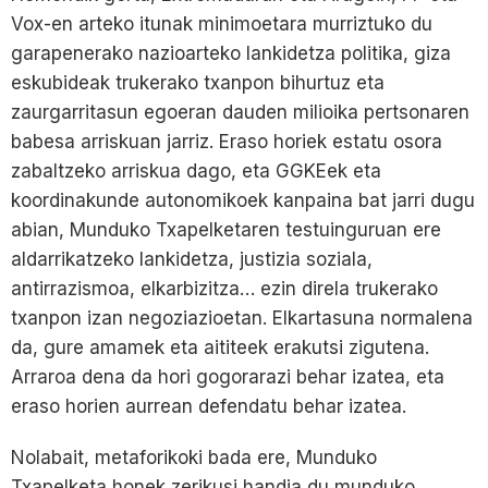
Vox-en arteko itunak minimoetara murriztuko du
garapenerako nazioarteko lankidetza politika, giza
eskubideak trukerako txanpon bihurtuz eta
zaurgarritasun egoeran dauden milioika pertsonaren
babesa arriskuan jarriz. Eraso horiek estatu osora
zabaltzeko arriskua dago, eta GGKEek eta
koordinakunde autonomikoek kanpaina bat jarri dugu
abian, Munduko Txapelketaren testuinguruan ere
aldarrikatzeko lankidetza, justizia soziala,
antirrazismoa, elkarbizitza… ezin direla trukerako
txanpon izan negoziazioetan. Elkartasuna normalena
da, gure amamek eta aititeek erakutsi zigutena.
Arraroa dena da hori gogorarazi behar izatea, eta
eraso horien aurrean defendatu behar izatea.
Nolabait, metaforikoki bada ere, Munduko
Txapelketa honek zerikusi handia du munduko