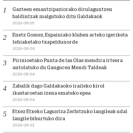
Gazteen emantzipaziorako dirulaguntzen
baldintzak malgutuko ditu Galdakaok
2026-08-05
Enetz Gomez, Espainiako kluben arteko igeriketa
lehiaketako txapeldunorde
2026-08-04
Pirinioetako Punta de las Olas mendira irteera
antolatuko du Ganguren Mendi Taldeak
2026-08-04
Zabalik dago Galdakaoko iraileko kirol
ikastaroetan izena emateko epea
2026-08-04
Etxez Etxeko Laguntza Zerbitzuko langileak udal
langile bihurtuko dira
2026-08-03