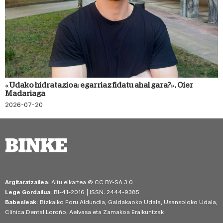
«Udako hidratazioa: egarriaz fidatu ahal gara?», Oier
Madariaga
2026-07-20
Argitaratzailea:
Aitu elkartea © CC BY-SA 3.0
Lege Gordailua:
BI-41-2016 | ISSN: 2444-9385
Babesleak:
Bizkaiko Foru Aldundia, Galdakaoko Udala, Usansoloko Udala,
Clínica Dental Loroño, Aelvasa eta Zamakoa Eraikuntzak