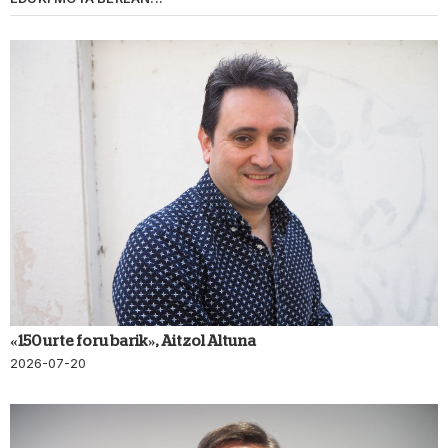
«150 urte foru barik», Aitzol Altuna
2026-07-20