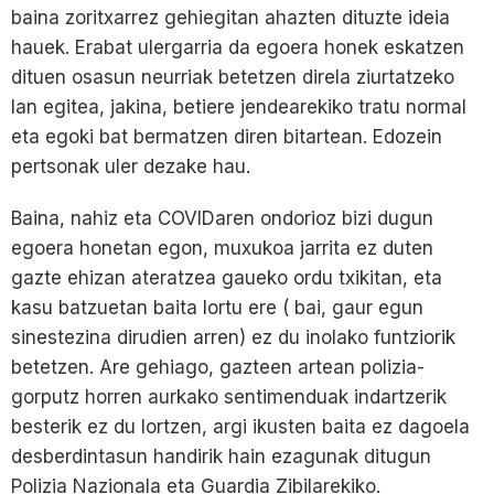
baina zoritxarrez gehiegitan ahazten dituzte ideia
hauek. Erabat ulergarria da egoera honek eskatzen
dituen osasun neurriak betetzen direla ziurtatzeko
lan egitea, jakina, betiere jendearekiko tratu normal
eta egoki bat bermatzen diren bitartean. Edozein
pertsonak uler dezake hau.
Baina, nahiz eta COVIDaren ondorioz bizi dugun
egoera honetan egon, muxukoa jarrita ez duten
gazte ehizan ateratzea gaueko ordu txikitan, eta
kasu batzuetan baita lortu ere ( bai, gaur egun
sinestezina dirudien arren) ez du inolako funtziorik
betetzen. Are gehiago, gazteen artean polizia-
gorputz horren aurkako sentimenduak indartzerik
besterik ez du lortzen, argi ikusten baita ez dagoela
desberdintasun handirik hain ezagunak ditugun
Polizia Nazionala eta Guardia Zibilarekiko.