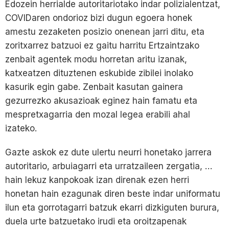
Edozein herrialde autoritariotako indar polizialentzat,
COVIDaren ondorioz bizi dugun egoera honek
amestu zezaketen posizio onenean jarri ditu, eta
zoritxarrez batzuoi ez gaitu harritu Ertzaintzako
zenbait agentek modu horretan aritu izanak,
katxeatzen dituztenen eskubide zibilei inolako
kasurik egin gabe. Zenbait kasutan gainera
gezurrezko akusazioak eginez hain famatu eta
mespretxagarria den mozal legea erabili ahal
izateko.
Gazte askok ez dute ulertu neurri honetako jarrera
autoritario, arbuiagarri eta urratzaileen zergatia, …
hain lekuz kanpokoak izan direnak ezen herri
honetan hain ezagunak diren beste indar uniformatu
ilun eta gorrotagarri batzuk ekarri dizkiguten burura,
duela urte batzuetako irudi eta oroitzapenak