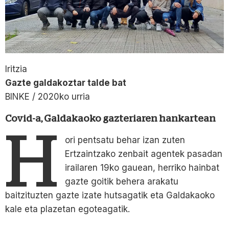
Iritzia
Gazte galdakoztar talde bat
BINKE / 2020ko urria
Covid-a, Galdakaoko gazteriaren hankartean
H
ori pentsatu behar izan zuten
Ertzaintzako zenbait agentek pasadan
irailaren 19ko gauean, herriko hainbat
gazte goitik behera arakatu
baitzituzten gazte izate hutsagatik eta Galdakaoko
kale eta plazetan egoteagatik.