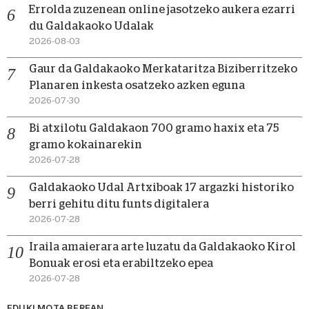
Errolda zuzenean online jasotzeko aukera ezarri
du Galdakaoko Udalak
2026-08-03
Gaur da Galdakaoko Merkataritza Biziberritzeko
Planaren inkesta osatzeko azken eguna
2026-07-30
Bi atxilotu Galdakaon 700 gramo haxix eta 75
gramo kokainarekin
2026-07-28
Galdakaoko Udal Artxiboak 17 argazki historiko
berri gehitu ditu funts digitalera
2026-07-28
Iraila amaierara arte luzatu da Galdakaoko Kirol
Bonuak erosi eta erabiltzeko epea
2026-07-28
EDUKI MOTA BEREAN...