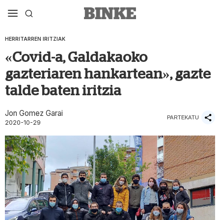
HERRITARREN IRITZIAK
«Covid-a, Galdakaoko
gazteriaren hankartean», gazte
talde baten iritzia
Jon Gomez Garai
PARTEKATU
2020-10-29