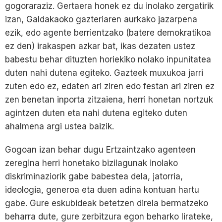
gogoraraziz. Gertaera honek ez du inolako zergatirik
izan, Galdakaoko gazteriaren aurkako jazarpena
ezik, edo agente berrientzako (batere demokratikoa
ez den) irakaspen azkar bat, ikas dezaten ustez
babestu behar dituzten horiekiko nolako inpunitatea
duten nahi dutena egiteko. Gazteek muxukoa jarri
zuten edo ez, edaten ari ziren edo festan ari ziren ez
zen benetan inporta zitzaiena, herri honetan nortzuk
agintzen duten eta nahi dutena egiteko duten
ahalmena argi ustea baizik.
Gogoan izan behar dugu Ertzaintzako agenteen
zeregina herri honetako bizilagunak inolako
diskriminaziorik gabe babestea dela, jatorria,
ideologia, generoa eta duen adina kontuan hartu
gabe. Gure eskubideak betetzen direla bermatzeko
beharra dute, gure zerbitzura egon beharko lirateke,