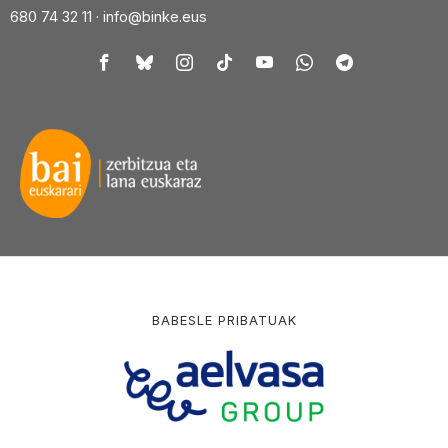
680 74 32 11 ·
info@binke.eus
BABESLE PRIBATUAK