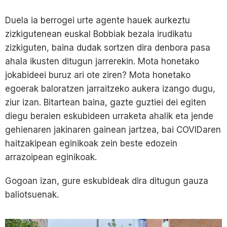
Duela ia berrogei urte agente hauek aurkeztu
zizkigutenean euskal Bobbiak bezala irudikatu
zizkiguten, baina dudak sortzen dira denbora pasa
ahala ikusten ditugun jarrerekin. Mota honetako
jokabideei buruz ari ote ziren? Mota honetako
egoerak baloratzen jarraitzeko aukera izango dugu,
ziur izan. Bitartean baina, gazte guztiei dei egiten
diegu beraien eskubideen urraketa ahalik eta jende
gehienaren jakinaren gainean jartzea, bai COVIDaren
haitzakipean eginikoak zein beste edozein
arrazoipean eginikoak.
Gogoan izan, gure eskubideak dira ditugun gauza
baliotsuenak.