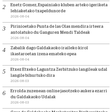
Enetz Gomez, Espainiako kluben arteko igeriketa
lehiaketako txapeldunorde
2026-08-04
Pirinioetako Punta de las Olas mendira irteera
antolatuko du Ganguren Mendi Taldeak
2026-08-04
Zabalik dago Galdakaoko iraileko kirol
ikastaroetan izena emateko epea
2026-08-04
Etxez Etxeko Laguntza Zerbitzuko langileak udal
langile bihurtuko dira
2026-08-03
Errolda zuzenean online jasotzeko aukera ezarri
du Galdakaoko Udalak
2026-08-03