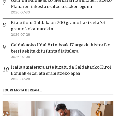
Gaur da Galdakaoko Merkataritza Biziberritzeko
Planaren inkesta osatzeko azken eguna
2026-07-30
Bi atxilotu Galdakaon 700 gramo haxix eta 75
gramo kokainarekin
2026-07-28
Galdakaoko Udal Artxiboak 17 argazki historiko
berri gehitu ditu funts digitalera
2026-07-28
Iraila amaierara arte luzatu da Galdakaoko Kirol
Bonuak erosi eta erabiltzeko epea
2026-07-28
EDUKI MOTA BEREAN...