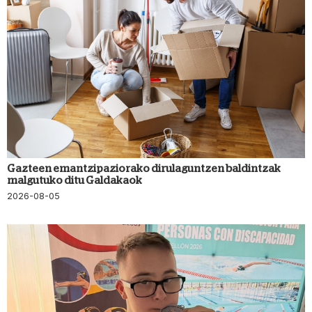
Gazteen emantzipaziorako dirulaguntzen baldintzak
malgutuko ditu Galdakaok
2026-08-05