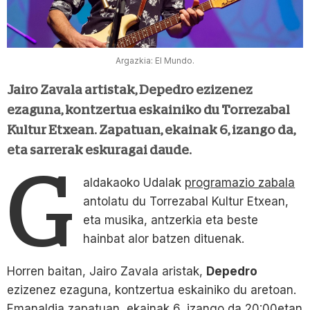
Argazkia: El Mundo.
Jairo Zavala artistak, Depedro ezizenez
ezaguna, kontzertua eskainiko du Torrezabal
Kultur Etxean. Zapatuan, ekainak 6, izango da,
eta sarrerak eskuragai daude.
G
aldakaoko Udalak
programazio zabala
antolatu du Torrezabal Kultur Etxean,
eta musika, antzerkia eta beste
hainbat alor batzen dituenak.
Horren baitan, Jairo Zavala aristak,
Depedro
ezizenez ezaguna, kontzertua eskainiko du aretoan.
Emanaldia zapatuan, ekainak 6, izango da 20:00etan