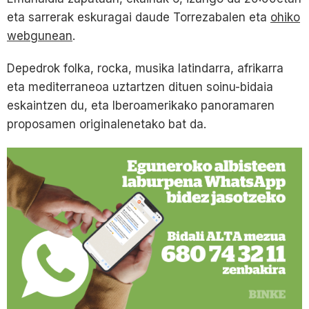
eta sarrerak eskuragai daude Torrezabalen eta
ohiko
webgunean
.
Depedrok folka, rocka, musika latindarra, afrikarra
eta mediterraneoa uztartzen dituen soinu-bidaia
eskaintzen du, eta Iberoamerikako panoramaren
proposamen originalenetako bat da.