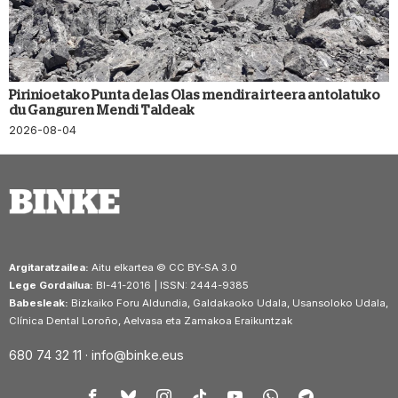
Pirinioetako Punta de las Olas mendira irteera antolatuko
du Ganguren Mendi Taldeak
2026-08-04
Argitaratzailea:
Aitu elkartea © CC BY-SA 3.0
Lege Gordailua:
BI-41-2016 | ISSN: 2444-9385
Babesleak:
Bizkaiko Foru Aldundia, Galdakaoko Udala, Usansoloko Udala,
Clínica Dental Loroño, Aelvasa eta Zamakoa Eraikuntzak
680 74 32 11 ·
info@binke.eus