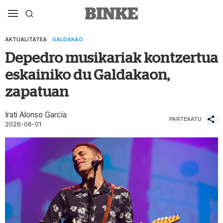
AKTUALITATEA
·
GALDAKAO
Depedro musikariak kontzertua
eskainiko du Galdakaon,
zapatuan
Irati Alonso García
PARTEKATU
2026-06-01