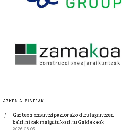
AZKEN ALBISTEAK…
Gazteen emantzipaziorako dirulaguntzen
baldintzak malgutuko ditu Galdakaok
2026-08-05