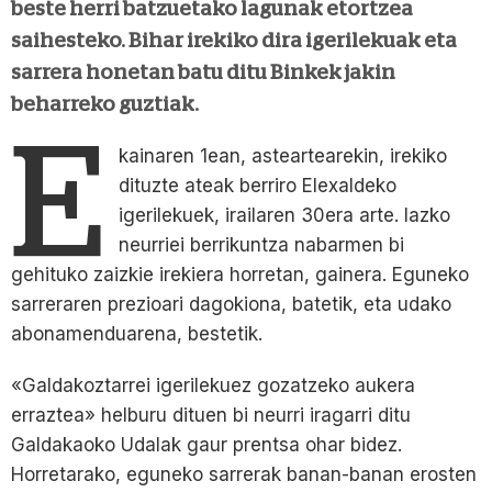
beste herri batzuetako lagunak etortzea
saihesteko. Bihar irekiko dira igerilekuak eta
sarrera honetan batu ditu Binkek jakin
beharreko guztiak.
E
kainaren 1ean, asteartearekin, irekiko
dituzte ateak berriro Elexaldeko
igerilekuek, irailaren 30era arte. Iazko
neurriei berrikuntza nabarmen bi
gehituko zaizkie irekiera horretan, gainera. Eguneko
sarreraren prezioari dagokiona, batetik, eta udako
abonamenduarena, bestetik.
«Galdakoztarrei igerilekuez gozatzeko aukera
erraztea» helburu dituen bi neurri iragarri ditu
Galdakaoko Udalak gaur prentsa ohar bidez.
Horretarako, eguneko sarrerak banan-banan erosten