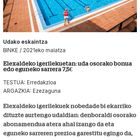
Udako eskaintza
BINKE / 2021eko maiatza
Elexaldeko igerilekuetan: uda osorako bonua
edo eguneko sarrera 7,5€
TESTUA: Erredakzioa
ARGAZKIA: Ezezaguna
Elexaldeko igerilekuek nobedade bi ekarriko
dituzte aurtengo udaldian: denboraldi osorako
abonamendua atera ahal izango da eta
eguneko sarreren prezioa garestitu egingo da,