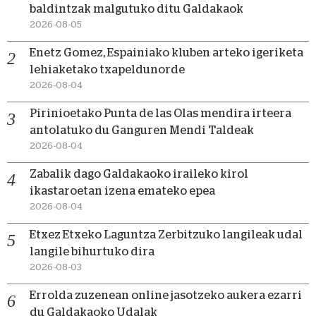
baldintzak malgutuko ditu Galdakaok
2026-08-05
Enetz Gomez, Espainiako kluben arteko igeriketa
lehiaketako txapeldunorde
2026-08-04
Pirinioetako Punta de las Olas mendira irteera
antolatuko du Ganguren Mendi Taldeak
2026-08-04
Zabalik dago Galdakaoko iraileko kirol
ikastaroetan izena emateko epea
2026-08-04
Etxez Etxeko Laguntza Zerbitzuko langileak udal
langile bihurtuko dira
2026-08-03
Errolda zuzenean online jasotzeko aukera ezarri
du Galdakaoko Udalak