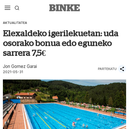
AKTUALITATEA
Elexaldeko igerilekuetan: uda
osorako bonua edo eguneko
sarrera 7,5€
Jon Gomez Garai
PARTEKATU
2021-05-31