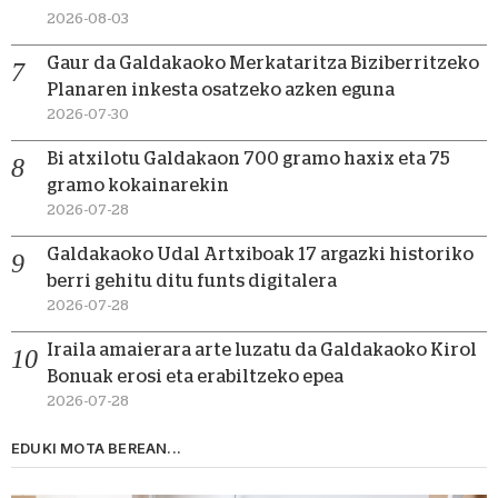
2026-08-03
Gaur da Galdakaoko Merkataritza Biziberritzeko
Planaren inkesta osatzeko azken eguna
2026-07-30
Bi atxilotu Galdakaon 700 gramo haxix eta 75
gramo kokainarekin
2026-07-28
Galdakaoko Udal Artxiboak 17 argazki historiko
berri gehitu ditu funts digitalera
2026-07-28
Iraila amaierara arte luzatu da Galdakaoko Kirol
Bonuak erosi eta erabiltzeko epea
2026-07-28
EDUKI MOTA BEREAN...