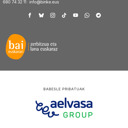
680 74 32 11 ·
info@binke.eus
BABESLE PRIBATUAK