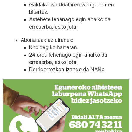
Galdakaoko Udalaren
webgunearen
bitartez.
Astebete lehenago egin ahalko da
erreserba, asko jota.
Abonatuak ez direnek:
Kiroldegiko harreran.
24 ordu lehenago egin ahalko da
erreserba, asko jota.
Derrigorrezkoa izango da NANa.