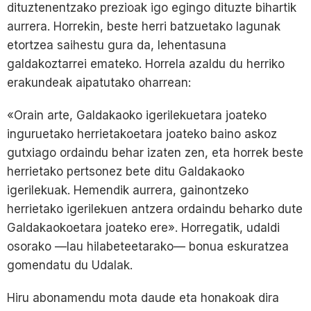
dituztenentzako prezioak igo egingo dituzte bihartik
aurrera. Horrekin, beste herri batzuetako lagunak
etortzea saihestu gura da, lehentasuna
galdakoztarrei emateko. Horrela azaldu du herriko
erakundeak aipatutako oharrean:
«Orain arte, Galdakaoko igerilekuetara joateko
inguruetako herrietakoetara joateko baino askoz
gutxiago ordaindu behar izaten zen, eta horrek beste
herrietako pertsonez bete ditu Galdakaoko
igerilekuak. Hemendik aurrera, gainontzeko
herrietako igerilekuen antzera ordaindu beharko dute
Galdakaokoetara joateko ere». Horregatik, udaldi
osorako —lau hilabeteetarako— bonua eskuratzea
gomendatu du Udalak.
Hiru abonamendu mota daude eta honakoak dira