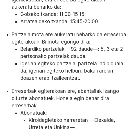
aukeratu beharko da:
Goizeko txanda: 11:00-15:15.
Arratsaldeko txanda: 15:45-20:00.
Partzela mota ere aukeratu beharko da erreserba
egiterakoan. Bi mota egongo dira:
Belardiko partzelak —92 daude—: 5, 3 eta 2
pertsonako partzelak daude.
Igerian egiteko partzela: partzela indibiduala
da, igerian egiteko helburu bakarrarekin
doazen erabiltzaileentzat.
Erreserbak egiterakoan ere, abantailak izango
dituzte abonatuek. Honela egin behar dira
erreserbak:
Abonatuak:
Kiroldegietako harreretan —Elexalde,
Urreta eta Unkina—.