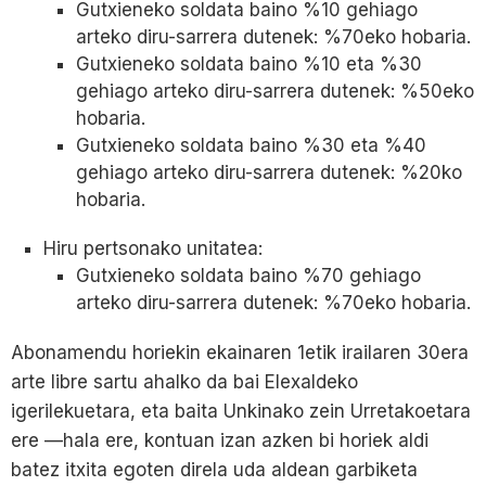
Gutxieneko soldata baino %10 gehiago
arteko diru-sarrera dutenek: %70eko hobaria.
Gutxieneko soldata baino %10 eta %30
gehiago arteko diru-sarrera dutenek: %50eko
hobaria.
Gutxieneko soldata baino %30 eta %40
gehiago arteko diru-sarrera dutenek: %20ko
hobaria.
Hiru pertsonako unitatea:
Gutxieneko soldata baino %70 gehiago
arteko diru-sarrera dutenek: %70eko hobaria.
Abonamendu horiekin ekainaren 1etik irailaren 30era
arte libre sartu ahalko da bai Elexaldeko
igerilekuetara, eta baita Unkinako zein Urretakoetara
ere —hala ere, kontuan izan azken bi horiek aldi
batez itxita egoten direla uda aldean garbiketa