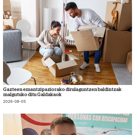
Gazteen emantzipaziorako dirulaguntzen baldintzak
malgutuko ditu Galdakaok
2026-08-05