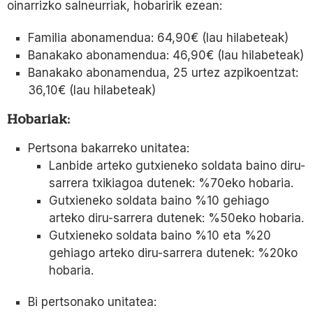
oinarrizko salneurriak, hobaririk ezean:
Familia abonamendua: 64,90€ (lau hilabeteak)
Banakako abonamendua: 46,90€ (lau hilabeteak)
Banakako abonamendua, 25 urtez azpikoentzat:
36,10€ (lau hilabeteak)
Hobariak:
Pertsona bakarreko unitatea:
Lanbide arteko gutxieneko soldata baino diru-
sarrera txikiagoa dutenek: %70eko hobaria.
Gutxieneko soldata baino %10 gehiago
arteko diru-sarrera dutenek: %50eko hobaria.
Gutxieneko soldata baino %10 eta %20
gehiago arteko diru-sarrera dutenek: %20ko
hobaria.
Bi pertsonako unitatea: