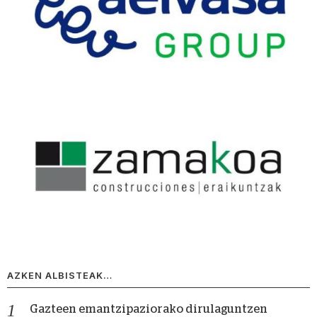
AZKEN ALBISTEAK…
Gazteen emantzipaziorako dirulaguntzen