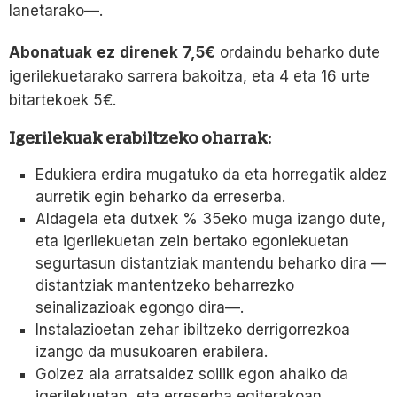
lanetarako—.
Abonatuak
ez
direnek
7,5€
ordaindu beharko dute
igerilekuetarako sarrera bakoitza, eta 4 eta 16 urte
bitartekoek 5€.
Igerilekuak erabiltzeko oharrak:
Edukiera erdira mugatuko da eta horregatik aldez
aurretik egin beharko da erreserba.
Aldagela eta dutxek % 35eko muga izango dute,
eta igerilekuetan zein bertako egonlekuetan
segurtasun distantziak mantendu beharko dira —
distantziak mantentzeko beharrezko
seinalizazioak egongo dira—.
Instalazioetan zehar ibiltzeko derrigorrezkoa
izango da musukoaren erabilera.
Goizez ala arratsaldez soilik egon ahalko da
igerilekuetan, eta erreserba egiterakoan