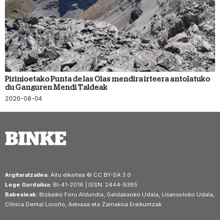
Pirinioetako Punta de las Olas mendira irteera antolatuko
du Ganguren Mendi Taldeak
2026-08-04
Argitaratzailea:
Aitu elkartea © CC BY-SA 3.0
Lege Gordailua:
BI-41-2016 | ISSN: 2444-9385
Babesleak:
Bizkaiko Foru Aldundia, Galdakaoko Udala, Usansoloko Udala,
Clínica Dental Loroño, Aelvasa eta Zamakoa Eraikuntzak