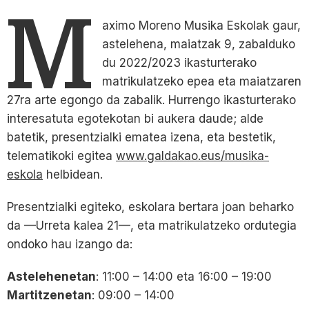
M
aximo Moreno Musika Eskolak gaur,
astelehena, maiatzak 9, zabalduko
du 2022/2023 ikasturterako
matrikulatzeko epea eta maiatzaren
27ra arte egongo da zabalik. Hurrengo ikasturterako
interesatuta egotekotan bi aukera daude; alde
batetik, presentzialki ematea izena, eta bestetik,
telematikoki egitea
www.galdakao.eus/musika-
eskola
helbidean.
Presentzialki egiteko, eskolara bertara joan beharko
da —Urreta kalea 21—, eta matrikulatzeko ordutegia
ondoko hau izango da:
Astelehenetan
: 11:00 – 14:00 eta 16:00 – 19:00
Martitzenetan
: 09:00 – 14:00