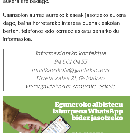
aukera ere badago.
Usansolon aurrez aurreko klaseak jasotzeko aukera
dago, baina horretarako interesa duenak eskolan
bertan, telefonoz edo korreoz eskatu beharko du
informazioa.
Informaziorako kontaktua
94 601 04 55
musikaeskola@galdakao.eus
Urreta kalea 21, Galdakao
www.galdakao.eus/musika-eskola