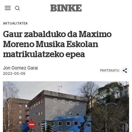
AKTUALITATEA
Gaur zabalduko da Maximo
Moreno Musika Eskolan
matrikulatzeko epea
Jon Gomez Garai
PARTEKATU
2022-05-09