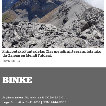
Pirinioetako Punta de las Olas mendira irteera antolatuko
du Ganguren Mendi Taldeak
2026-08-04
Argitaratzailea:
Aitu elkartea © CC BY-SA 3.0
Lege Gordailua:
BI-41-2016 | ISSN: 2444-9385