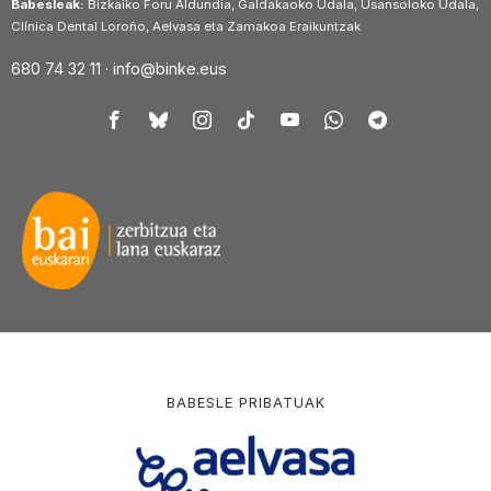
Babesleak:
Bizkaiko Foru Aldundia, Galdakaoko Udala, Usansoloko Udala,
Clínica Dental Loroño, Aelvasa eta Zamakoa Eraikuntzak
680 74 32 11 ·
info@binke.eus
BABESLE PRIBATUAK