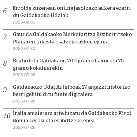
Errolda zuzenean online jasotzeko aukera ezarri
du Galdakaoko Udalak
2026-08-03
Gaur da Galdakaoko Merkataritza Biziberritzeko
Planaren inkesta osatzeko azken eguna
2026-07-30
Bi atxilotu Galdakaon 700 gramo haxix eta 75
gramo kokainarekin
2026-07-28
Galdakaoko Udal Artxiboak 17 argazki historiko
berri gehitu ditu funts digitalera
2026-07-28
Iraila amaierara arte luzatu da Galdakaoko Kirol
Bonuak erosi eta erabiltzeko epea
2026-07-28