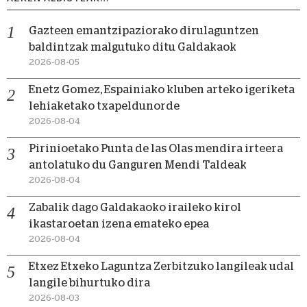
Gazteen emantzipaziorako dirulaguntzen
baldintzak malgutuko ditu Galdakaok
2026-08-05
Enetz Gomez, Espainiako kluben arteko igeriketa
lehiaketako txapeldunorde
2026-08-04
Pirinioetako Punta de las Olas mendira irteera
antolatuko du Ganguren Mendi Taldeak
2026-08-04
Zabalik dago Galdakaoko iraileko kirol
ikastaroetan izena emateko epea
2026-08-04
Etxez Etxeko Laguntza Zerbitzuko langileak udal
langile bihurtuko dira
2026-08-03