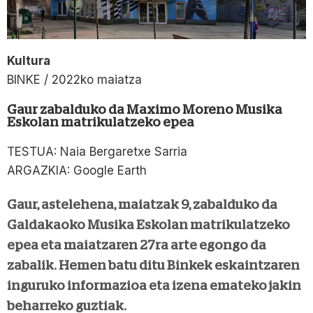
Kultura
BINKE / 2022ko maiatza
Gaur zabalduko da Maximo Moreno Musika
Eskolan matrikulatzeko epea
TESTUA: Naia Bergaretxe Sarria
ARGAZKIA: Google Earth
Gaur, astelehena, maiatzak 9, zabalduko da
Galdakaoko Musika Eskolan matrikulatzeko
epea eta maiatzaren 27ra arte egongo da
zabalik. Hemen batu ditu Binkek eskaintzaren
inguruko informazioa eta izena emateko jakin
beharreko guztiak.