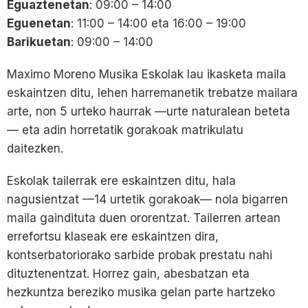
Eguaztenetan
: 09:00 – 14:00
Eguenetan
: 11:00 – 14:00 eta 16:00 – 19:00
Barikuetan
: 09:00 – 14:00
Maximo Moreno Musika Eskolak lau ikasketa maila
eskaintzen ditu, lehen harremanetik trebatze mailara
arte, non 5 urteko haurrak —urte naturalean beteta
— eta adin horretatik gorakoak matrikulatu
daitezken.
Eskolak tailerrak ere eskaintzen ditu, hala
nagusientzat —14 urtetik gorakoak— nola bigarren
maila gaindituta duen ororentzat. Tailerren artean
errefortsu klaseak ere eskaintzen dira,
kontserbatoriorako sarbide probak prestatu nahi
dituztenentzat. Horrez gain, abesbatzan eta
hezkuntza bereziko musika gelan parte hartzeko