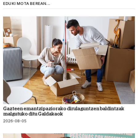
EDUKI MOTA BEREAN...
Gazteen emantzipaziorako dirulaguntzen baldintzak
malgutuko ditu Galdakaok
2026-08-05