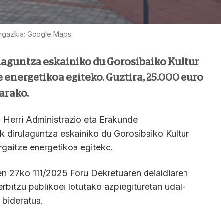
rgazkia: Google Maps.
laguntza eskainiko du Gorosibaiko Kultur
e energetikoa egiteko. Guztira, 25.000 euro
arako.
 Herri Administrazio eta Erakunde
 dirulaguntza eskainiko du Gorosibaiko Kultur
irgaitze energetikoa egiteko.
en 27ko 111/2025 Foru Dekretuaren deialdiaren
erbitzu publikoei lotutako azpiegituretan udal-
 bideratua.