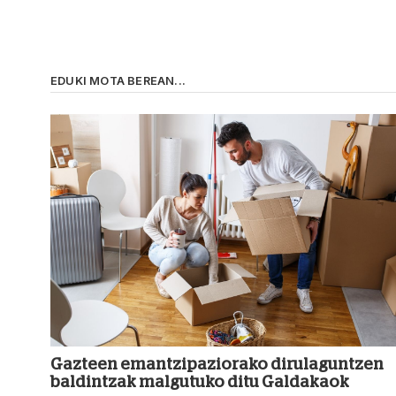
EDUKI MOTA BEREAN...
Gazteen emantzipaziorako dirulaguntzen
baldintzak malgutuko ditu Galdakaok