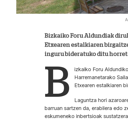
A
Bizkaiko Foru Aldundiak diru
Etxearen estalkiaren birgaitz
inguru bideratuko ditu horret
B
izkaiko Foru Aldundiko
Harremanetarako Sailak
Etxearen estalkiaren b
Laguntza hori azaroar
barruan sartzen da, erabilera edo z
eskumeneko inbertsioak sustatzera