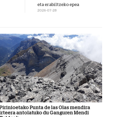
eta erabiltzeko epea
2026-07-28
Pirinioetako Punta de las Olas mendira
irteera antolatuko du Ganguren Mendi