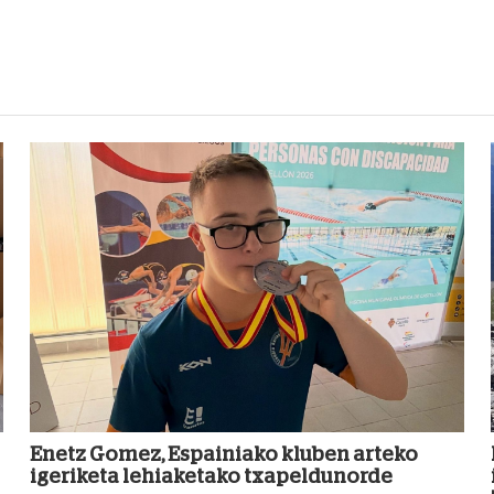
Enetz Gomez, Espainiako kluben arteko
igeriketa lehiaketako txapeldunorde