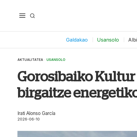
Galdakao
Usansolo
Alb
AKTUALITATEA
·
USANSOLO
Gorosibaiko Kultur
birgaitze energetik
Irati Alonso García
2026-06-10