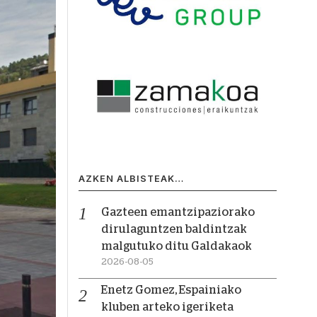
AZKEN ALBISTEAK…
Gazteen emantzipaziorako
dirulaguntzen baldintzak
malgutuko ditu Galdakaok
2026-08-05
Enetz Gomez, Espainiako
kluben arteko igeriketa