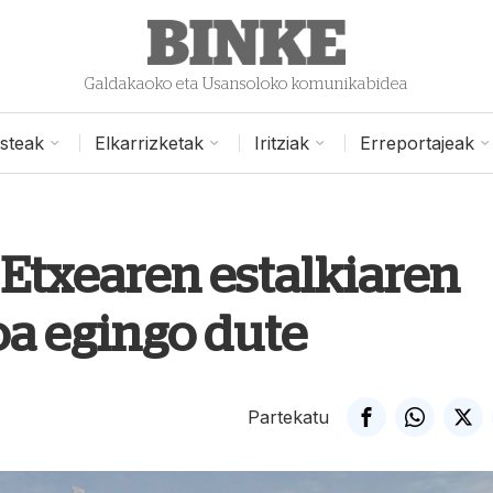
Galdakaoko eta Usansoloko komunikabidea
isteak
Elkarrizketak
Iritziak
Erreportajeak
 Etxearen estalkiaren
oa egingo dute
Partekatu