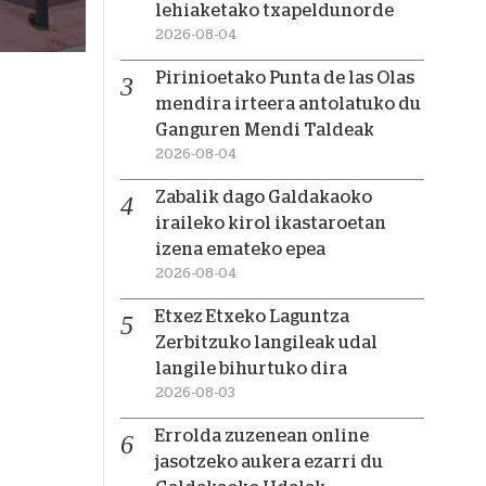
lehiaketako txapeldunorde
2026-08-04
Pirinioetako Punta de las Olas
mendira irteera antolatuko du
Ganguren Mendi Taldeak
2026-08-04
Zabalik dago Galdakaoko
iraileko kirol ikastaroetan
izena emateko epea
2026-08-04
Etxez Etxeko Laguntza
Zerbitzuko langileak udal
langile bihurtuko dira
2026-08-03
Errolda zuzenean online
jasotzeko aukera ezarri du