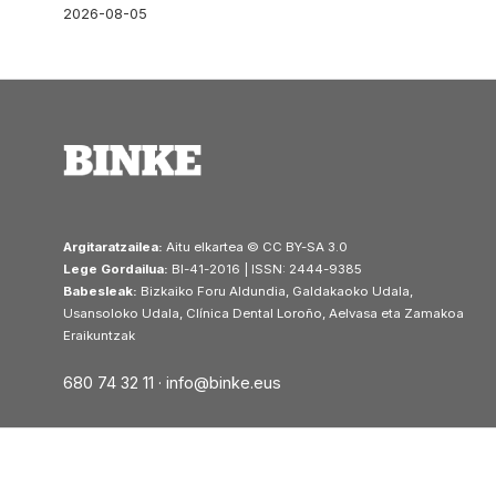
2026-08-05
Argitaratzailea:
Aitu elkartea © CC BY-SA 3.0
Lege Gordailua:
BI-41-2016 | ISSN: 2444-9385
Babesleak:
Bizkaiko Foru Aldundia, Galdakaoko Udala,
Usansoloko Udala, Clínica Dental Loroño, Aelvasa eta Zamakoa
Eraikuntzak
680 74 32 11 ·
info@binke.eus