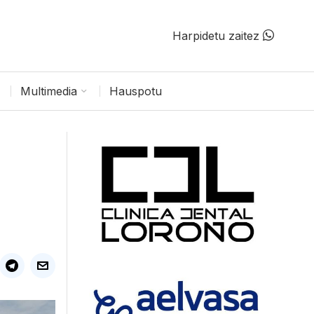
Harpidetu zaitez
Multimedia
Hauspotu