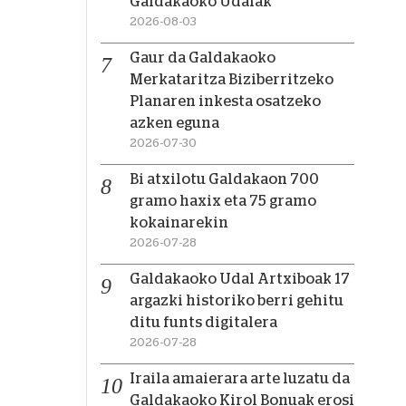
Galdakaoko Udalak
2026-08-03
Gaur da Galdakaoko
Merkataritza Biziberritzeko
Planaren inkesta osatzeko
azken eguna
2026-07-30
Bi atxilotu Galdakaon 700
gramo haxix eta 75 gramo
kokainarekin
2026-07-28
Galdakaoko Udal Artxiboak 17
argazki historiko berri gehitu
ditu funts digitalera
2026-07-28
Iraila amaierara arte luzatu da
Galdakaoko Kirol Bonuak erosi