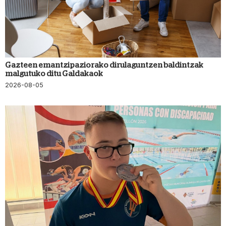
Gazteen emantzipaziorako dirulaguntzen baldintzak
malgutuko ditu Galdakaok
2026-08-05