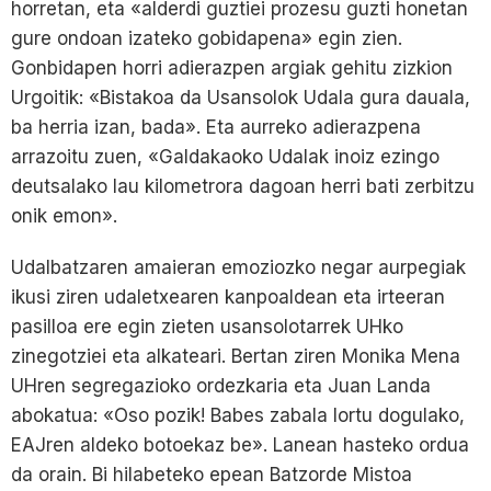
horretan, eta «alderdi guztiei prozesu guzti honetan
gure ondoan izateko gobidapena» egin zien.
Gonbidapen horri adierazpen argiak gehitu zizkion
Urgoitik: «Bistakoa da Usansolok Udala gura dauala,
ba herria izan, bada». Eta aurreko adierazpena
arrazoitu zuen, «Galdakaoko Udalak inoiz ezingo
deutsalako lau kilometrora dagoan herri bati zerbitzu
onik emon».
Udalbatzaren amaieran emoziozko negar aurpegiak
ikusi ziren udaletxearen kanpoaldean eta irteeran
pasilloa ere egin zieten usansolotarrek UHko
zinegotziei eta alkateari. Bertan ziren Monika Mena
UHren segregazioko ordezkaria eta Juan Landa
abokatua: «Oso pozik! Babes zabala lortu dogulako,
EAJren aldeko botoekaz be». Lanean hasteko ordua
da orain. Bi hilabeteko epean Batzorde Mistoa