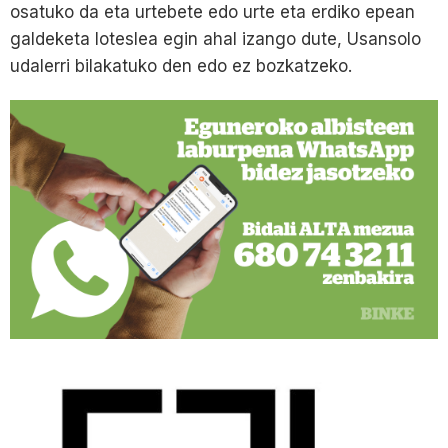
osatuko da eta urtebete edo urte eta erdiko epean
galdeketa loteslea egin ahal izango dute, Usansolo
udalerri bilakatuko den edo ez bozkatzeko.