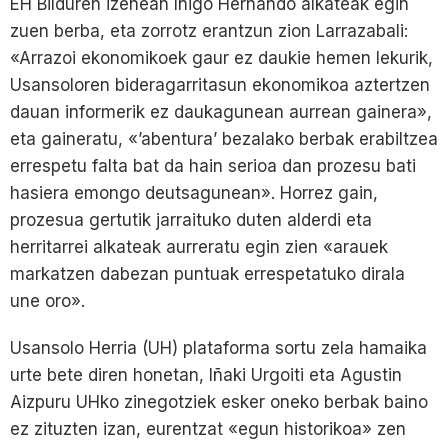
EH Bilduren izenean Iñigo Hernando alkateak egin
zuen berba, eta zorrotz erantzun zion Larrazabali:
«Arrazoi ekonomikoek gaur ez daukie hemen lekurik,
Usansoloren bideragarritasun ekonomikoa aztertzen
dauan informerik ez daukagunean aurrean gainera»,
eta gaineratu, «’abentura’ bezalako berbak erabiltzea
errespetu falta bat da hain serioa dan prozesu bati
hasiera emongo deutsagunean». Horrez gain,
prozesua gertutik jarraituko duten alderdi eta
herritarrei alkateak aurreratu egin zien «arauek
markatzen dabezan puntuak errespetatuko dirala
une oro».
Usansolo Herria (UH) plataforma sortu zela hamaika
urte bete diren honetan, Iñaki Urgoiti eta Agustin
Aizpuru UHko zinegotziek esker oneko berbak baino
ez zituzten izan, eurentzat «egun historikoa» zen