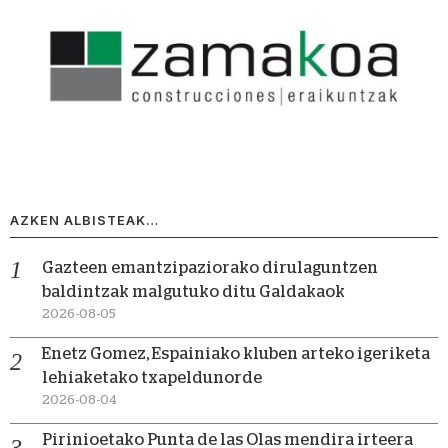
AZKEN ALBISTEAK…
Gazteen emantzipaziorako dirulaguntzen
baldintzak malgutuko ditu Galdakaok
2026-08-05
Enetz Gomez, Espainiako kluben arteko igeriketa
lehiaketako txapeldunorde
2026-08-04
Pirinioetako Punta de las Olas mendira irteera