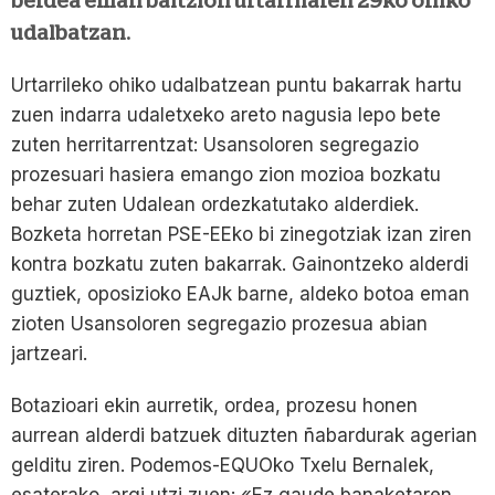
berdea eman baitzion urtarrilaren 29ko ohiko
udalbatzan.
Urtarrileko ohiko udalbatzean puntu bakarrak hartu
zuen indarra udaletxeko areto nagusia lepo bete
zuten herritarrentzat: Usansoloren segregazio
prozesuari hasiera emango zion mozioa bozkatu
behar zuten Udalean ordezkatutako alderdiek.
Bozketa horretan PSE-EEko bi zinegotziak izan ziren
kontra bozkatu zuten bakarrak. Gainontzeko alderdi
guztiek, oposizioko EAJk barne, aldeko botoa eman
zioten Usansoloren segregazio prozesua abian
jartzeari.
Botazioari ekin aurretik, ordea, prozesu honen
aurrean alderdi batzuek dituzten ñabardurak agerian
gelditu ziren. Podemos-EQUOko Txelu Bernalek,