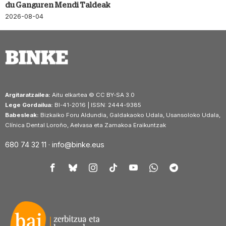
du Ganguren Mendi Taldeak
2026-08-04
Argitaratzailea:
Aitu elkartea © CC BY-SA 3.0
Lege Gordailua:
BI-41-2016 | ISSN: 2444-9385
Babesleak:
Bizkaiko Foru Aldundia, Galdakaoko Udala, Usansoloko Udala,
Clínica Dental Loroño, Aelvasa eta Zamakoa Eraikuntzak
680 74 32 11 ·
info@binke.eus