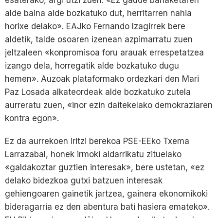
esaterako, argi utzi zuen: «Ez gaude banaketaren
alde baina alde bozkatuko dut, herritarren nahia
horixe delako». EAJko Fernando Izagirrek bere
aldetik, talde osoaren izenean azpimarratu zuen
jeltzaleen «konpromisoa foru arauak errespetatzea
izango dela, horregatik alde bozkatuko dugu
hemen». Auzoak plataformako ordezkari den Mari
Paz Losada alkateordeak alde bozkatuko zutela
aurreratu zuen, «inor ezin daitekelako demokraziaren
kontra egon».
Ez da aurrekoen iritzi berekoa PSE-EEko Txema
Larrazabal, honek irmoki aldarrikatu zituelako
«galdakoztar guztien interesak», bere ustetan, «ez
delako bidezkoa gutxi batzuen interesak
gehiengoaren gainetik jartzea, gainera ekonomikoki
bideragarria ez den abentura bati hasiera emateko».