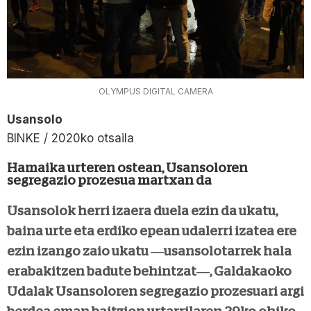
OLYMPUS DIGITAL CAMERA
Usansolo
BINKE / 2020ko otsaila
Hamaika urteren ostean, Usansoloren
segregazio prozesua martxan da
Usansolok herri izaera duela ezin da ukatu,
baina urte eta erdiko epean udalerri izatea ere
ezin izango zaio ukatu —usansolotarrek hala
erabakitzen badute behintzat—, Galdakaoko
Udalak Usansoloren segregazio prozesuari argi