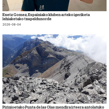
Enetz Gomez, Espainiako kluben arteko igeriketa
lehiaketako txapeldunorde
2026-08-04
Pirinioetako Punta de las Olas mendira irteera antolatuko