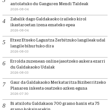
antolatuko du Ganguren Mendi Taldeak
2026-08-04
Zabalik dago Galdakaoko iraileko kirol
ikastaroetan izena emateko epea
2026-08-04
Etxez Etxeko Laguntza Zerbitzuko langileak udal
langile bihurtuko dira
2026-08-03
Errolda zuzenean online jasotzeko aukera ezarri
du Galdakaoko Udalak
2026-08-03
Gaur da Galdakaoko Merkataritza Biziberritzeko
Planaren inkesta osatzeko azken eguna
2026-07-30
Bi atxilotu Galdakaon 700 gramo haxix eta 75
gramo kokainarekin