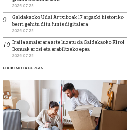
2026-07-28
Galdakaoko Udal Artxiboak 17 argazki historiko
berri gehitu ditu funts digitalera
2026-07-28
Iraila amaierara arte luzatu da Galdakaoko Kirol
Bonuak erosi eta erabiltzeko epea
2026-07-28
EDUKI MOTA BEREAN...