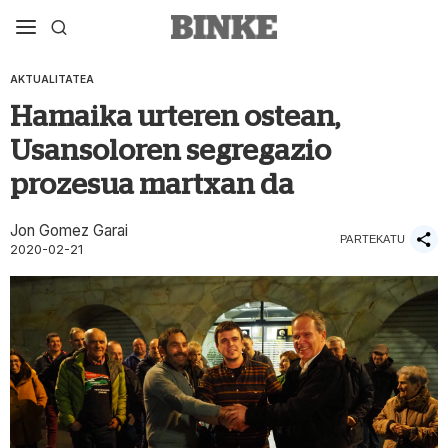
AKTUALITATEA
Hamaika urteren ostean,
Usansoloren segregazio
prozesua martxan da
Jon Gomez Garai
PARTEKATU
2020-02-21