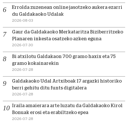
Errolda zuzenean online jasotzeko aukera ezarri
du Galdakaoko Udalak
2026-08-03
Gaur da Galdakaoko Merkataritza Biziberritzeko
Planaren inkesta osatzeko azken eguna
2026-07-30
Bi atxilotu Galdakaon 700 gramo haxix eta 75
gramo kokainarekin
2026-07-28
Galdakaoko Udal Artxiboak 17 argazki historiko
berri gehitu ditu funts digitalera
2026-07-28
Iraila amaierara arte luzatu da Galdakaoko Kirol
Bonuak erosi eta erabiltzeko epea
2026-07-28