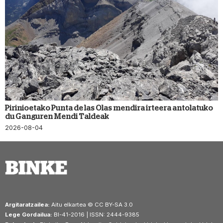
Pirinioetako Punta de las Olas mendira irteera antolatuko
du Ganguren Mendi Taldeak
2026-08-04
Argitaratzailea:
Aitu elkartea © CC BY-SA 3.0
Lege Gordailua:
BI-41-2016 | ISSN: 2444-9385