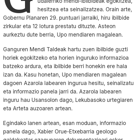
udalerriko mendi-ibilbideak egokitzea,
hesitzea eta seinalizatzea. Orain arte,
Gobernu Planaren 29. puntuari jarraiki, hiru ibilbide
zirkular eta 12 lotura prestatu dituzte. Asteon
aurkeztu dute berria, Upo mendiaren magalean.
Ganguren Mendi Taldeak hartu zuen ibilbide guzti
horiek egokitzeko eta horien inguruko informazioa
batzeko ardura, eta ibilbide berri honekin ere hala
izan da. Kasu honetan, Upo mendiaren magalean
dagoen Azarola labearen ingurua hesitu, seinalizatu
eta informazio panela jarri da. Azarola labearen
inguru hau Usansolon dago, Lekubasoko urtegiaren
eta Arteta auzoaren artean.
Egindako lanen artean, esan moduan, informazio
panela dago, Xabier Orue-Etxebarria geologo
galdakoztar ezagunaren dokumentazioari esker