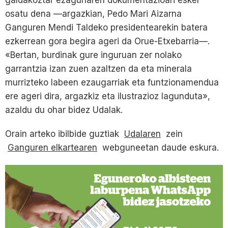
osatu dena —argazkian, Pedo Mari Aizarna
Ganguren Mendi Taldeko presidentearekin batera
ezkerrean gora begira ageri da Orue-Etxebarria—.
«Bertan, burdinak gure inguruan zer nolako
garrantzia izan zuen azaltzen da eta minerala
murrizteko labeen ezaugarriak eta funtzionamendua
ere ageri dira, argazkiz eta ilustrazioz lagunduta»,
azaldu du ohar bidez Udalak.
Orain arteko ibilbide guztiak
Udalaren
zein
Ganguren elkartearen
webguneetan daude eskura.