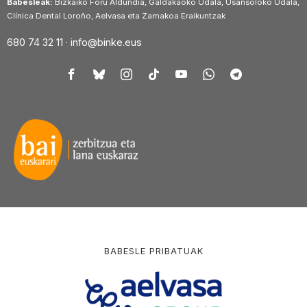
Babesleak:
Bizkaiko Foru Aldundia, Galdakaoko Udala, Usansoloko Udala,
Clínica Dental Loroño, Aelvasa eta Zamakoa Eraikuntzak
680 74 32 11 ·
info@binke.eus
BABESLE PRIBATUAK