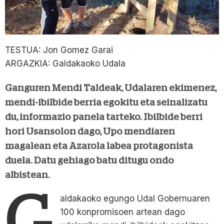
TESTUA: Jon Gomez Garai
ARGAZKIA: Galdakaoko Udala
Ganguren Mendi Taldeak, Udalaren ekimenez,
mendi-ibilbide berria egokitu eta seinalizatu
du, informazio panela tarteko. Ibilbide berri
hori Usansolon dago, Upo mendiaren
magalean eta Azarola labea protagonista
duela. Datu gehiago batu ditugu ondo
albistean.
G
aldakaoko egungo Udal Gobernuaren
100 konpromisoen artean dago