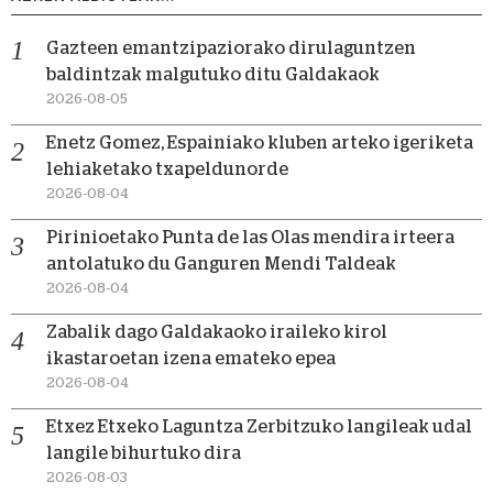
Gazteen emantzipaziorako dirulaguntzen
baldintzak malgutuko ditu Galdakaok
2026-08-05
Enetz Gomez, Espainiako kluben arteko igeriketa
lehiaketako txapeldunorde
2026-08-04
Pirinioetako Punta de las Olas mendira irteera
antolatuko du Ganguren Mendi Taldeak
2026-08-04
Zabalik dago Galdakaoko iraileko kirol
ikastaroetan izena emateko epea
2026-08-04
Etxez Etxeko Laguntza Zerbitzuko langileak udal
langile bihurtuko dira
2026-08-03