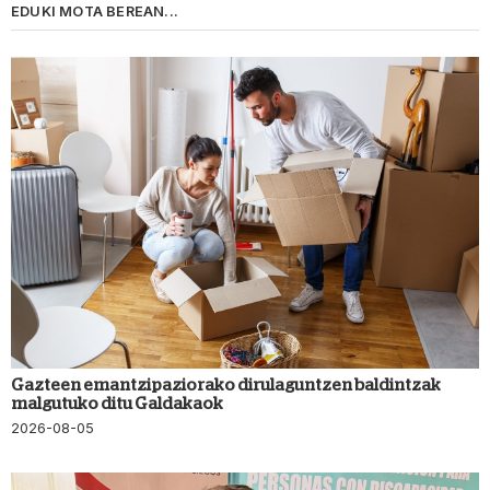
EDUKI MOTA BEREAN...
Gazteen emantzipaziorako dirulaguntzen baldintzak
malgutuko ditu Galdakaok
2026-08-05