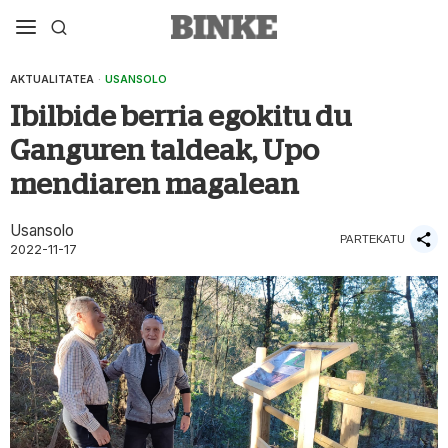
AKTUALITATEA
·
USANSOLO
Ibilbide berria egokitu du
Ganguren taldeak, Upo
mendiaren magalean
Usansolo
PARTEKATU
2022-11-17