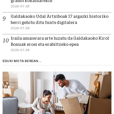
gramo kokainarekin
2026-07-28
Galdakaoko Udal Artxiboak 17 argazki historiko
berri gehitu ditu funts digitalera
2026-07-28
Iraila amaierara arte luzatu da Galdakaoko Kirol
Bonuak erosi eta erabiltzeko epea
2026-07-28
EDUKI MOTA BEREAN...