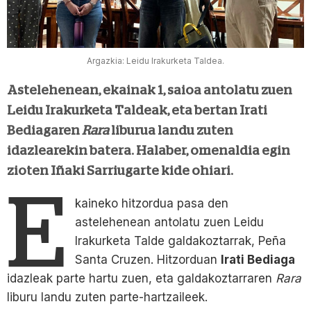
Argazkia: Leidu Irakurketa Taldea.
Astelehenean, ekainak 1, saioa antolatu zuen
Leidu Irakurketa Taldeak, eta bertan Irati
Bediagaren
Rara
liburua landu zuten
idazlearekin batera. Halaber, omenaldia egin
zioten Iñaki Sarriugarte kide ohiari.
E
kaineko hitzordua pasa den
astelehenean antolatu zuen Leidu
Irakurketa Talde galdakoztarrak, Peña
Santa Cruzen. Hitzorduan
Irati Bediaga
idazleak parte hartu zuen, eta galdakoztarraren
Rara
liburu landu zuten parte-hartzaileek.