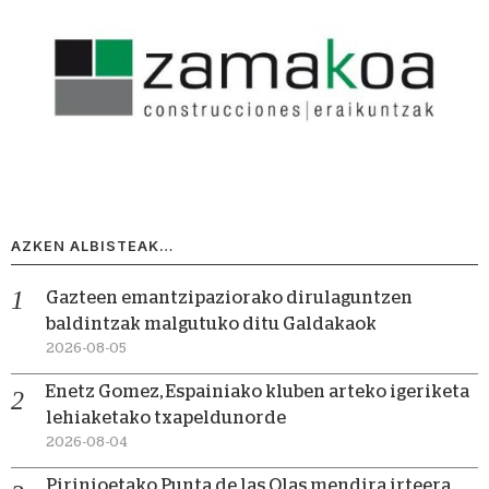
AZKEN ALBISTEAK…
Gazteen emantzipaziorako dirulaguntzen
baldintzak malgutuko ditu Galdakaok
2026-08-05
Enetz Gomez, Espainiako kluben arteko igeriketa
lehiaketako txapeldunorde
2026-08-04
Pirinioetako Punta de las Olas mendira irteera