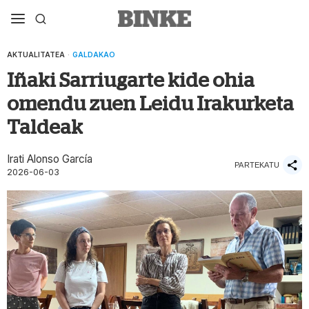
AKTUALITATEA
·
GALDAKAO
Iñaki Sarriugarte kide ohia
omendu zuen Leidu Irakurketa
Taldeak
Irati Alonso García
PARTEKATU
2026-06-03