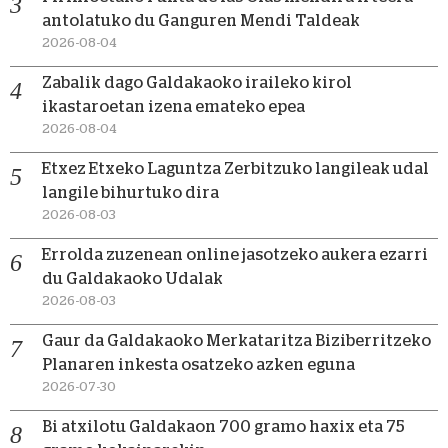
antolatuko du Ganguren Mendi Taldeak
2026-08-04
Zabalik dago Galdakaoko iraileko kirol
ikastaroetan izena emateko epea
2026-08-04
Etxez Etxeko Laguntza Zerbitzuko langileak udal
langile bihurtuko dira
2026-08-03
Errolda zuzenean online jasotzeko aukera ezarri
du Galdakaoko Udalak
2026-08-03
Gaur da Galdakaoko Merkataritza Biziberritzeko
Planaren inkesta osatzeko azken eguna
2026-07-30
Bi atxilotu Galdakaon 700 gramo haxix eta 75