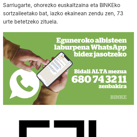
Sarriugarte, ohorezko euskaltzaina eta BINKEko
sortzaileetako bat, iazko ekainean zendu zen, 73
urte betetzeko zituela.