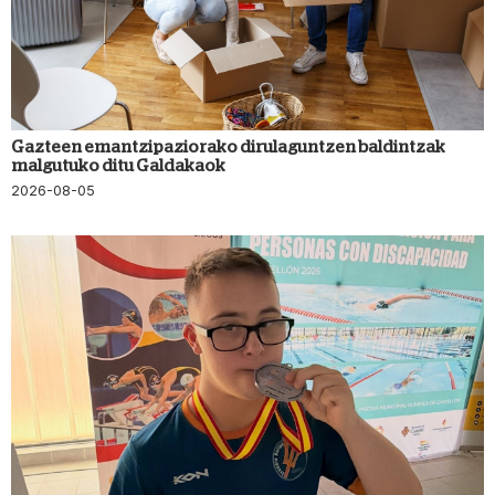
Gazteen emantzipaziorako dirulaguntzen baldintzak
malgutuko ditu Galdakaok
2026-08-05