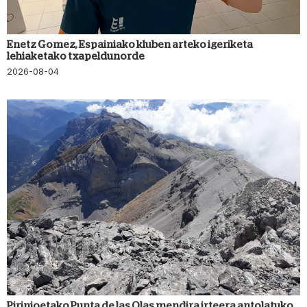
Enetz Gomez, Espainiako kluben arteko igeriketa
lehiaketako txapeldunorde
2026-08-04
Pirinioetako Punta de las Olas mendira irteera antolatuko