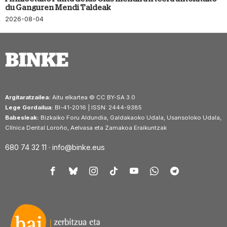
du Ganguren Mendi Taldeak
2026-08-04
Argitaratzailea:
Aitu elkartea © CC BY-SA 3.0
Lege Gordailua:
BI-41-2016 | ISSN: 2444-9385
Babesleak:
Bizkaiko Foru Aldundia, Galdakaoko Udala, Usansoloko Udala,
Clínica Dental Loroño, Aelvasa eta Zamakoa Eraikuntzak
680 74 32 11 ·
info@binke.eus