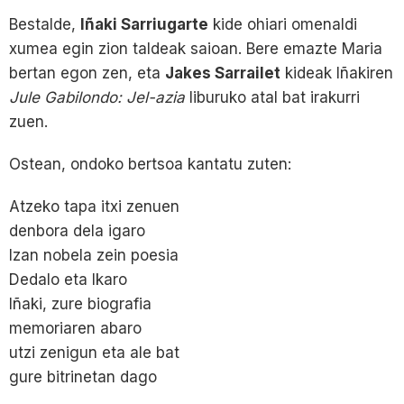
Bestalde,
Iñaki Sarriugarte
kide ohiari omenaldi
xumea egin zion taldeak saioan. Bere emazte Maria
bertan egon zen, eta
Jakes Sarrailet
kideak Iñakiren
Jule Gabilondo: Jel-azia
liburuko atal bat irakurri
zuen.
Ostean, ondoko bertsoa kantatu zuten:
Atzeko tapa itxi zenuen
denbora dela igaro
Izan nobela zein poesia
Dedalo eta Ikaro
Iñaki, zure biografia
memoriaren abaro
utzi zenigun eta ale bat
gure bitrinetan dago