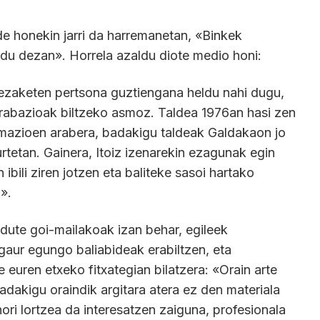
e honekin jarri da harremanetan, «Binkek
du dezan». Horrela azaldu diote medio honi:
dezaketen pertsona guztiengana heldu nahi dugu,
 grabazioak biltzeko asmoz. Taldea 1976an hasi zen
rmazioen arabera, badakigu taldeak Galdakaon jo
rtetan. Gainera, Itoiz izenarekin ezagunak egin
 ibili ziren jotzen eta baliteke sasoi hartako
».
ute goi-mailakoak izan behar, egileek
 gaur egungo baliabideak erabiltzen, eta
 euren etxeko fitxategian bilatzera: «Orain arte
adakigu oraindik argitara atera ez den materiala
ori lortzea da interesatzen zaiguna, profesionala