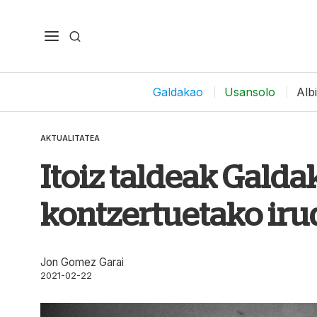
Galdakao
Usansolo
Alb
AKTUALITATEA
Itoiz taldeak Galda
kontzertuetako irud
Jon Gomez Garai
2021-02-22