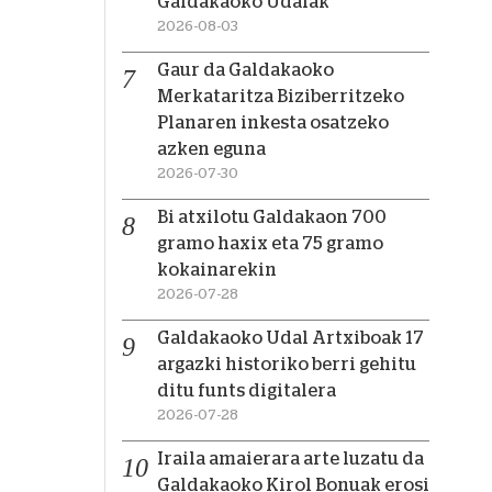
Galdakaoko Udalak
2026-08-03
Gaur da Galdakaoko
Merkataritza Biziberritzeko
Planaren inkesta osatzeko
azken eguna
2026-07-30
Bi atxilotu Galdakaon 700
gramo haxix eta 75 gramo
kokainarekin
2026-07-28
Galdakaoko Udal Artxiboak 17
argazki historiko berri gehitu
ditu funts digitalera
2026-07-28
Iraila amaierara arte luzatu da
Galdakaoko Kirol Bonuak erosi