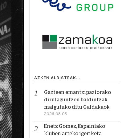
AZKEN ALBISTEAK…
Gazteen emantzipaziorako
dirulaguntzen baldintzak
malgutuko ditu Galdakaok
2026-08-05
Enetz Gomez, Espainiako
kluben arteko igeriketa