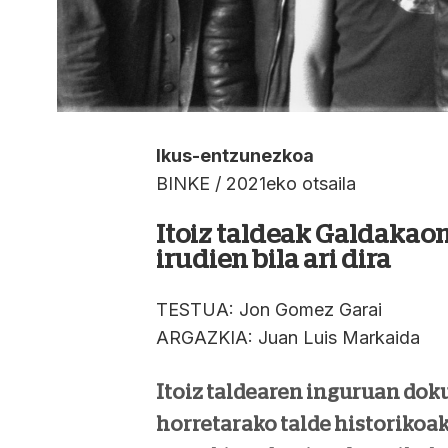
Ikus-entzunezkoa
BINKE / 2021eko otsaila
Itoiz taldeak Galdakaon
irudien bila ari dira
TESTUA: Jon Gomez Garai
ARGAZKIA: Juan Luis Markaida
Itoiz taldearen inguruan doku
horretarako talde historikoa