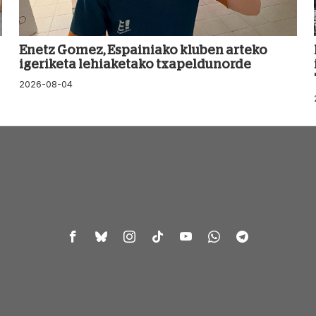
Enetz Gomez, Espainiako kluben arteko
igeriketa lehiaketako txapeldunorde
2026-08-04