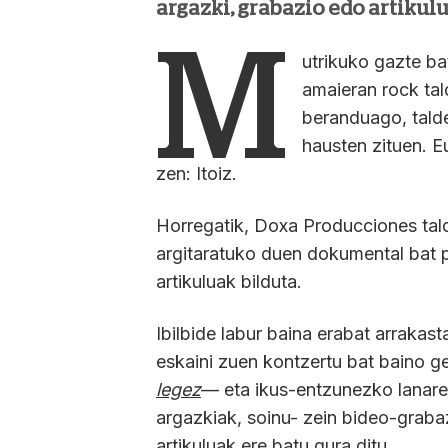
argazki, grabazio edo artikulu
M
utrikuko gazte b
amaieran rock tal
beranduago, tald
hausten zituen. E
zen: Itoiz.
Horregatik, Doxa Producciones tald
argitaratuko duen dokumental bat pr
artikuluak bilduta.
Ibilbide labur baina erabat arrakas
eskaini zuen kontzertu bat baino 
legez
— eta ikus-entzunezko lanare
argazkiak, soinu- zein bideo-graba
artikuluak ere batu gura ditu.