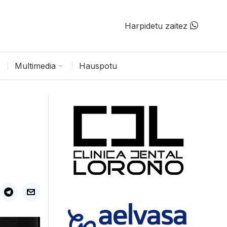
Harpidetu zaitez
Multimedia
Hauspotu