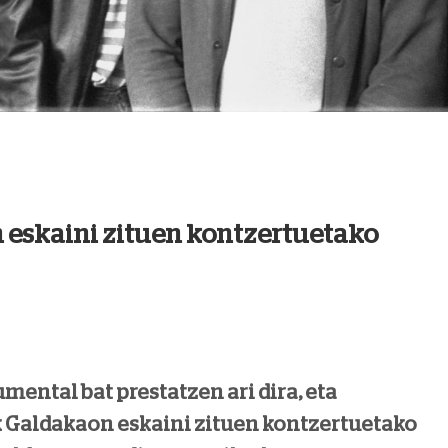
 eskaini zituen kontzertuetako
mental bat prestatzen ari dira, eta
k Galdakaon eskaini zituen kontzertuetako