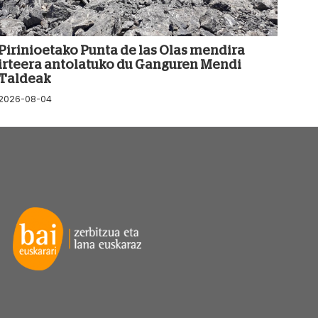
Pirinioetako Punta de las Olas mendira
irteera antolatuko du Ganguren Mendi
Taldeak
2026-08-04