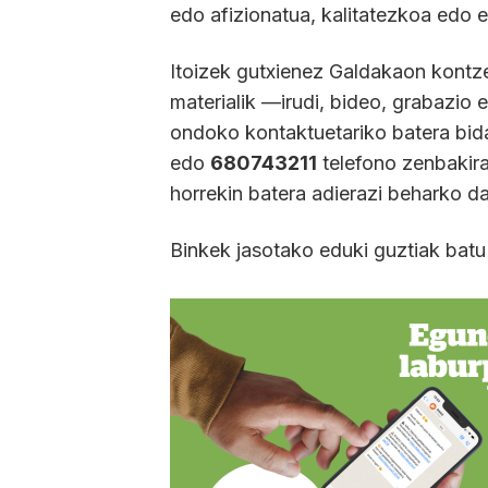
edo afizionatua, kalitatezkoa edo 
Itoizek gutxienez Galdakaon kontze
materialik —irudi, bideo, grabazio 
ondoko kontaktuetariko batera bida
edo
680743211
telefono zenbakira
horrekin batera adierazi beharko d
Binkek jasotako eduki guztiak batu 