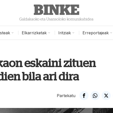
Galdakaoko eta Usansoloko komunikabidea
isteak
Elkarrizketak
Iritziak
Erreportajeak
kaon eskaini zituen
ien bila ari dira
Partekatu