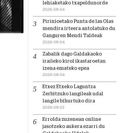
lehiaketako txapeldunorde
2026-08-04
Pirinioetako Punta de las Olas
mendira irteera antolatuko du
Ganguren Mendi Taldeak
2026-08-04
Zabalik dago Galdakaoko
iraileko kirol ikastaroetan
izena emateko epea
2026-08-04
Etxez Etxeko Laguntza
Zerbitzuko langileak udal
langile bihurtuko dira
2026-08-03
Errolda zuzenean online
jasotzeko aukera ezarri du