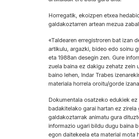
Horregatik, ekoizpen etxea hedabid
galdakoztarren artean mezua zabal
«Taldearen erregistroren bat izan 
artikulu, argazki, bideo edo soinu
eta 1988an desegin zen. Gure info
zuela baina ez dakigu zehatz zein u
baino lehen, Indar Trabes izenarekin
materiala horrela oroitu/gorde izana
Dokumentala osatzeko edukiek ez d
badakitelako garai hartan ez zirela
galdakoztarrak animatu gura dituzte
informazio ugari bildu dugu baina b
egon daitekeela eta material mota h