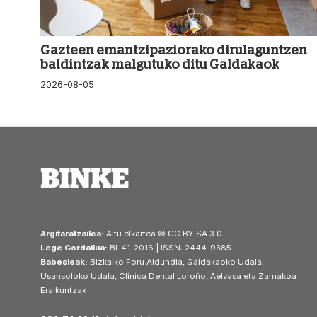
Gazteen emantzipaziorako dirulaguntzen
baldintzak malgutuko ditu Galdakaok
2026-08-05
Argitaratzailea:
Aitu elkartea © CC BY-SA 3.0
Lege Gordailua:
BI-41-2016 | ISSN: 2444-9385
Babesleak:
Bizkaiko Foru Aldundia, Galdakaoko Udala,
Usansoloko Udala, Clínica Dental Loroño, Aelvasa eta Zamakoa
Eraikuntzak