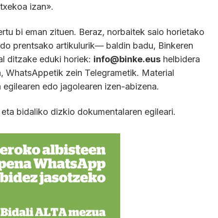
etxekoa izan».
rtu bi eman zituen. Beraz, norbaitek saio horietako
edo prentsako artikulurik— baldin badu, Binkeren
l ditzake eduki horiek:
info@binke.eus
helbidera
, WhatsAppetik zein Telegrametik. Material
a egilearen edo jagolearen izen-abizena.
eta bidaliko dizkio dokumentalaren egileari.