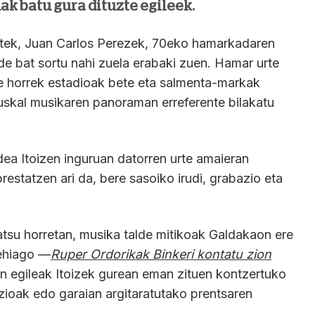
ak batu gura dituzte egileek.
atek, Juan Carlos Perezek, 70eko hamarkadaren
de bat sortu nahi zuela erabaki zuen. Hamar urte
e horrek estadioak bete eta salmenta-markak
uskal musikaren panoraman erreferente bilakatu
ea Itoizen inguruan datorren urte amaieran
estatzen ari da, bere sasoiko irudi, grabazio eta
tatsu horretan, musika talde mitikoak Galdakaon ere
gehiago —
Ruper Ordorikak Binkeri kontatu zion
n egileak Itoizek gurean eman zituen kontzertuko
zioak edo garaian argitaratutako prentsaren