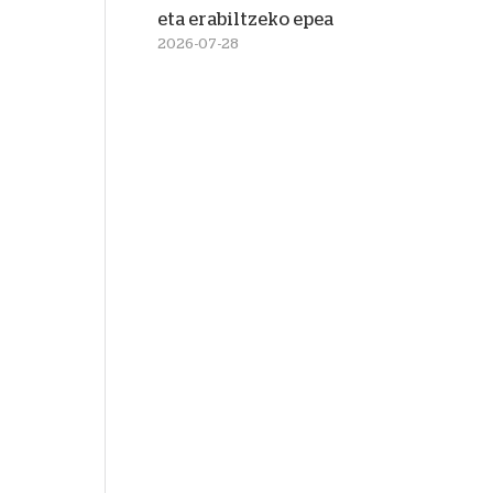
eta erabiltzeko epea
2026-07-28