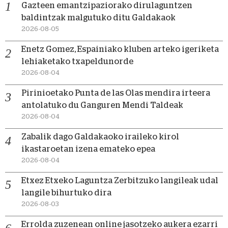
Gazteen emantzipaziorako dirulaguntzen
baldintzak malgutuko ditu Galdakaok
2026-08-05
Enetz Gomez, Espainiako kluben arteko igeriketa
lehiaketako txapeldunorde
2026-08-04
Pirinioetako Punta de las Olas mendira irteera
antolatuko du Ganguren Mendi Taldeak
2026-08-04
Zabalik dago Galdakaoko iraileko kirol
ikastaroetan izena emateko epea
2026-08-04
Etxez Etxeko Laguntza Zerbitzuko langileak udal
langile bihurtuko dira
2026-08-03
Errolda zuzenean online jasotzeko aukera ezarri