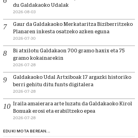
du Galdakaoko Udalak
2026-08-03
Gaur da Galdakaoko Merkataritza Biziberritzeko
Planaren inkesta osatzeko azken eguna
2026-07-30
Bi atxilotu Galdakaon 700 gramo haxix eta 75
gramo kokainarekin
2026-07-28
Galdakaoko Udal Artxiboak 17 argazki historiko
berri gehitu ditu funts digitalera
2026-07-28
Iraila amaierara arte luzatu da Galdakaoko Kirol
Bonuak erosi eta erabiltzeko epea
2026-07-28
EDUKI MOTA BEREAN...