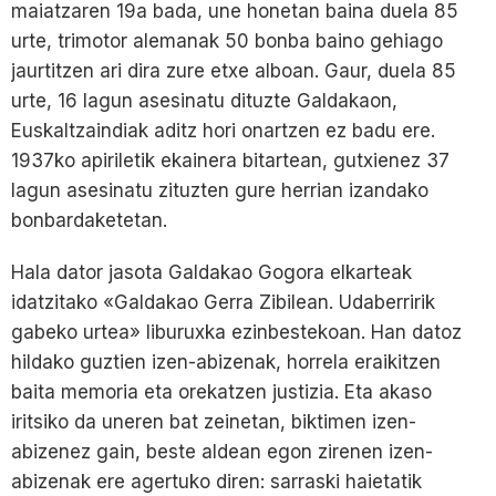
maiatzaren 19a bada, une honetan baina duela 85
urte, trimotor alemanak 50 bonba baino gehiago
jaurtitzen ari dira zure etxe alboan. Gaur, duela 85
urte, 16 lagun asesinatu dituzte Galdakaon,
Euskaltzaindiak aditz hori onartzen ez badu ere.
1937ko apiriletik ekainera bitartean, gutxienez 37
lagun asesinatu zituzten gure herrian izandako
bonbardaketetan.
Hala dator jasota Galdakao Gogora elkarteak
idatzitako «Galdakao Gerra Zibilean. Udaberririk
gabeko urtea» liburuxka ezinbestekoan. Han datoz
hildako guztien izen-abizenak, horrela eraikitzen
baita memoria eta orekatzen justizia. Eta akaso
iritsiko da uneren bat zeinetan, biktimen izen-
abizenez gain, beste aldean egon zirenen izen-
abizenak ere agertuko diren: sarraski haietatik