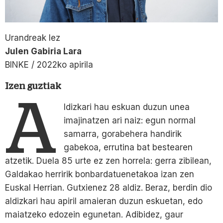
Urandreak lez
Julen Gabiria Lara
BINKE / 2022ko apirila
Izen guztiak
A
ldizkari hau eskuan duzun unea
imajinatzen ari naiz: egun normal
samarra, gorabehera handirik
gabekoa, errutina bat bestearen
atzetik. Duela 85 urte ez zen horrela: gerra zibilean,
Galdakao herririk bonbardatuenetakoa izan zen
Euskal Herrian. Gutxienez 28 aldiz. Beraz, berdin dio
aldizkari hau apiril amaieran duzun eskuetan, edo
maiatzeko edozein egunetan. Adibidez, gaur