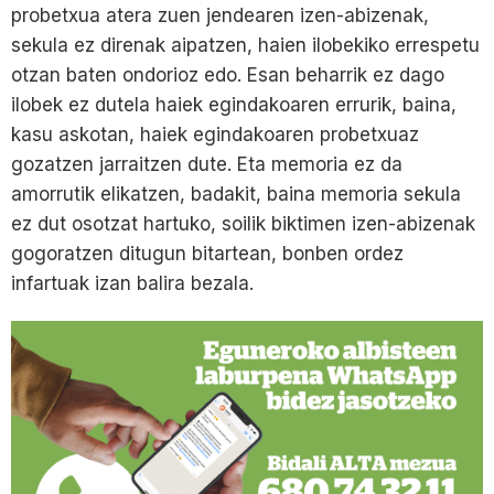
probetxua atera zuen jendearen izen-abizenak,
sekula ez direnak aipatzen, haien ilobekiko errespetu
otzan baten ondorioz edo. Esan beharrik ez dago
ilobek ez dutela haiek egindakoaren errurik, baina,
kasu askotan, haiek egindakoaren probetxuaz
gozatzen jarraitzen dute. Eta memoria ez da
amorrutik elikatzen, badakit, baina memoria sekula
ez dut osotzat hartuko, soilik biktimen izen-abizenak
gogoratzen ditugun bitartean, bonben ordez
infartuak izan balira bezala.