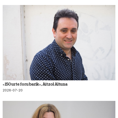
«150 urte foru barik», Aitzol Altuna
2026-07-20