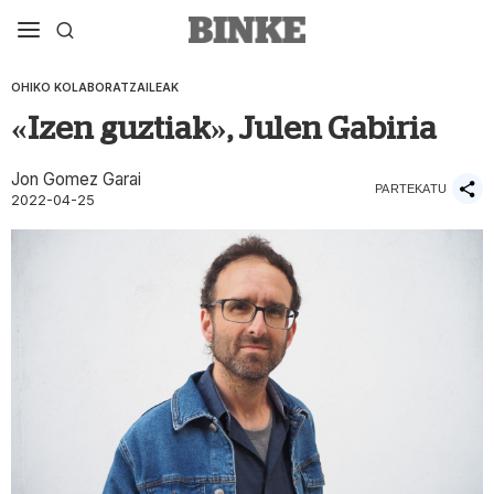
OHIKO KOLABORATZAILEAK
«Izen guztiak», Julen Gabiria
Jon Gomez Garai
PARTEKATU
2022-04-25