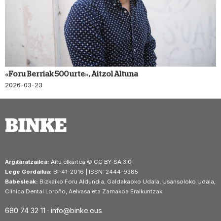
«Foru Berriak 500 urte», Aitzol Altuna
2026-03-23
Argitaratzailea:
Aitu elkartea © CC BY-SA 3.0
Lege Gordailua:
BI-41-2016 | ISSN: 2444-9385
Babesleak:
Bizkaiko Foru Aldundia, Galdakaoko Udala, Usansoloko Udala,
Clínica Dental Loroño, Aelvasa eta Zamakoa Eraikuntzak
680 74 32 11 ·
info@binke.eus