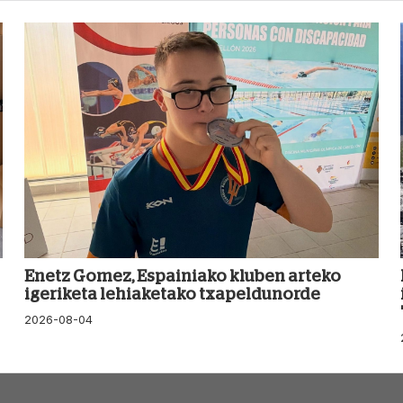
Enetz Gomez, Espainiako kluben arteko
igeriketa lehiaketako txapeldunorde
2026-08-04