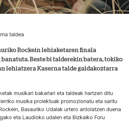
rna taldea
auriko Rockein lehiaketaren finala
banatuta. Beste bi talderekin batera, tokiko
an lehiatzera Kaserna talde galdakoztarra
etak musikari bakarlari eta taldeak hartzen ditu
erriko musika proiektuak promozionatu eta saritu
a Rockein, Basauriko Udalak urtero antolatzen duena
agako eta Laudioko udalen eta Bizkaiko Foru