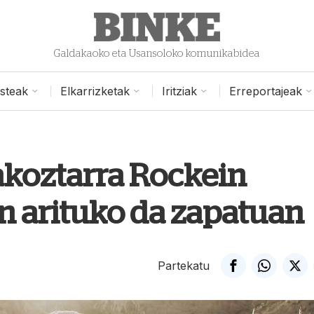
Galdakaoko eta Usansoloko komunikabidea
isteak
Elkarrizketak
Iritziak
Erreportajeak
akoztarra Rockein
an arituko da zapatuan
Partekatu