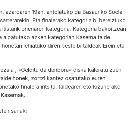
n, azaroaren 19an, antolatuko da Basauriko Social
arrerarekin. Eta finalerako kategoria bi bereiztuko
 artistarik onenaren kategoria. Kategoria bakoitzean
eta aipatutako azken kategorian Kaserna talde
 honetan lehiatuko diren beste bi taldeak Erein eta
bezala
, «Gelditu da denbora» diska kaleratu zuen
alde honek, zortzi kantez osatutako euren
netako finalera iritsita, taldearen etorkizunerako
 Kasernak.
ten sariak: