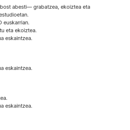
bost abesti— grabatzea, ekoiztea eta
estudioetan.
 euskarrian.
tu eta ekoiztea.
ua eskaintzea.
ua eskaintzea.
tea.
ua eskaintzea.