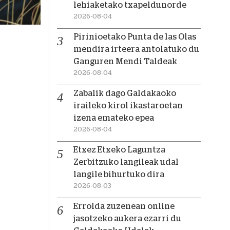
lehiaketako txapeldunorde
2026-08-04
Pirinioetako Punta de las Olas
mendira irteera antolatuko du
Ganguren Mendi Taldeak
2026-08-04
Zabalik dago Galdakaoko
iraileko kirol ikastaroetan
izena emateko epea
2026-08-04
Etxez Etxeko Laguntza
Zerbitzuko langileak udal
langile bihurtuko dira
2026-08-03
Errolda zuzenean online
jasotzeko aukera ezarri du