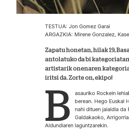
TESTUA: Jon Gomez Garai
ARGAZKIA: Mirene Gonzalez, Kase
Zapatu honetan, hilak 19, Bas
antolatuko da bi kategoriatan 
artistarik onenaren kategori
iritsi da. Zorte on, ekipo!
B
asauriko Rockein lehiak
berean. Hego Euskal H
nahi dituen jaialdia d
Galdakaoko, Arrigorri
Aldundiaren laguntzarekin.