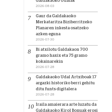
Galdakaoko Udalak
2026-08-03
Gaur da Galdakaoko
Merkataritza Biziberritzeko
Planaren inkesta osatzeko
azken eguna
2026-07-30
Bi atxilotu Galdakaon 700
gramo haxix eta 75 gramo
kokainarekin
2026-07-28
Galdakaoko Udal Artxiboak 17
argazki historiko berri gehitu
ditu funts digitalera
2026-07-28
Iraila amaierara arte luzatu da
Galdakaoko Kirol Bonuak erosi