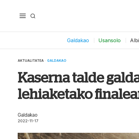
Galdakao
Usansolo
Alb
AKTUALITATEA
·
GALDAKAO
Kaserna talde gald
lehiaketako finale
Galdakao
2022-11-17