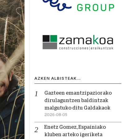
AZKEN ALBISTEAK…
Gazteen emantzipaziorako
dirulaguntzen baldintzak
malgutuko ditu Galdakaok
2026-08-05
Enetz Gomez, Espainiako
kluben arteko igeriketa