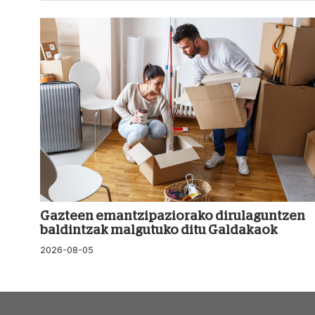
Gazteen emantzipaziorako dirulaguntzen
baldintzak malgutuko ditu Galdakaok
2026-08-05