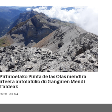
Pirinioetako Punta de las Olas mendira
irteera antolatuko du Ganguren Mendi
Taldeak
2026-08-04