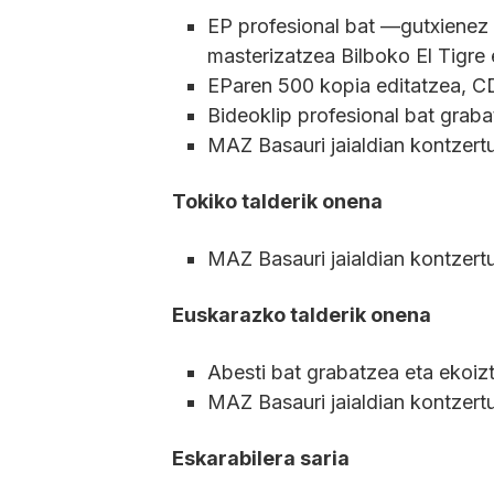
EP profesional bat —gutxienez 
masterizatzea Bilboko El Tigre 
EParen 500 kopia editatzea, CD
Bideoklip profesional bat graba
MAZ Basauri jaialdian kontzert
Tokiko talderik onena
MAZ Basauri jaialdian kontzert
Euskarazko talderik onena
Abesti bat grabatzea eta ekoiz
MAZ Basauri jaialdian kontzert
Eskarabilera saria