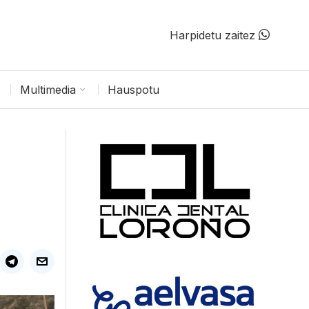
Harpidetu zaitez
Multimedia
Hauspotu