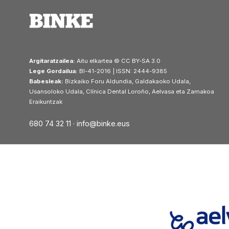
Argitaratzailea:
Aitu elkartea © CC BY-SA 3.0
Lege Gordailua:
BI-41-2016 | ISSN: 2444-9385
Babesleak:
Bizkaiko Foru Aldundia, Galdakaoko Udala,
Usansoloko Udala, Clínica Dental Loroño, Aelvasa eta Zamakoa
Eraikuntzak
680 74 32 11 ·
info@binke.eus