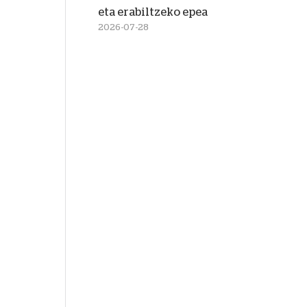
eta erabiltzeko epea
2026-07-28