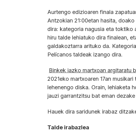
Aurtengo edizioaren finala zapatua
Antzokian 21:00etan hasita, doako s
dira: kategoria nagusia eta toktiko
hiru talde lehiatuko dira finalean, 
galdakoztarra arituko da. Kategoria
Pelícanos taldeak izango dira.
Binkek iazko martxoan argitaratu 
2021eko martxoaren 17an musikari t
lehenengo diska. Orain, lehiaketa ho
jauzi garrantzitsu bat eman dezake
Hauek dira saridunek irabaz ditzake
Talde irabazlea