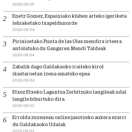
2026-08-05
Enetz Gomez, Espainiako kluben arteko igeriketa
lehiaketako txapeldunorde
2026-08-04
Pirinioetako Punta de las Olas mendira irteera
antolatuko du Ganguren Mendi Taldeak
2026-08-04
Zabalik dago Galdakaoko iraileko kirol
ikastaroetan izena emateko epea
2026-08-04
Etxez Etxeko Laguntza Zerbitzuko langileak udal
langile bihurtuko dira
2026-08-03
Errolda zuzenean online jasotzeko aukera ezarri
du Galdakaoko Udalak
2026-08-03