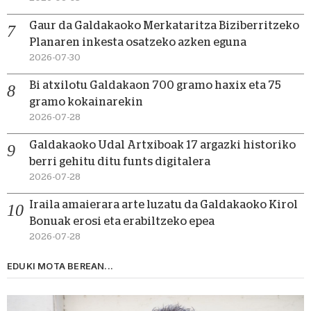
Gaur da Galdakaoko Merkataritza Biziberritzeko
Planaren inkesta osatzeko azken eguna
2026-07-30
Bi atxilotu Galdakaon 700 gramo haxix eta 75
gramo kokainarekin
2026-07-28
Galdakaoko Udal Artxiboak 17 argazki historiko
berri gehitu ditu funts digitalera
2026-07-28
Iraila amaierara arte luzatu da Galdakaoko Kirol
Bonuak erosi eta erabiltzeko epea
2026-07-28
EDUKI MOTA BEREAN...