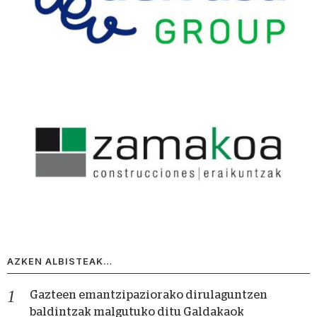
AZKEN ALBISTEAK…
Gazteen emantzipaziorako dirulaguntzen
baldintzak malgutuko ditu Galdakaok