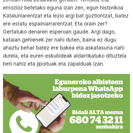
emozioz betetako eguna izan zen, egun historikoa
Kataluniarentzat eta lezio argi bat guztiontzat, batez
ere estatu espainiarrarentzat. Eta orain zer?
Gertatuko denaren esperoan gaude. Argi dago,
katalan gehienek zer nahi duten, baina ez dugu
ahaztu behar batez ere bakea eta askatasuna nahi
dutela, eta euren eskubideak aldarrikatuko dituztela
beti nahiz eta jipoituak eta zapalduak izan.