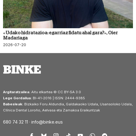
«Udako hidratazioa: egarriaz fidatu ahal gara?», Oier
Madariaga
2026-07-20
Argitaratzailea:
Aitu elkartea © CC BY-SA 3.0
Lege Gordailua:
BI-41-2016 | ISSN: 2444-9385
Babesleak:
Bizkaiko Foru Aldundia, Galdakaoko Udala, Usansoloko Udala,
Clínica Dental Loroño, Aelvasa eta Zamakoa Eraikuntzak
680 74 32 11 ·
info@binke.eus