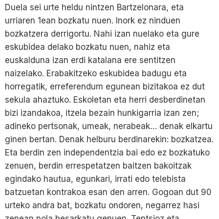
Duela sei urte heldu nintzen Bartzelonara, eta
urriaren 1ean bozkatu nuen. Inork ez ninduen
bozkatzera derrigortu. Nahi izan nuelako eta gure
eskubidea delako bozkatu nuen, nahiz eta
euskalduna izan erdi katalana ere sentitzen
naizelako. Erabakitzeko eskubidea badugu eta
horregatik, erreferendum egunean bizitakoa ez dut
sekula ahaztuko. Eskoletan eta herri desberdinetan
bizi izandakoa, itzela bezain hunkigarria izan zen;
adineko pertsonak, umeak, nerabeak… denak elkartu
ginen bertan. Denak helburu berdinarekin: bozkatzea.
Eta berdin zen independentzia bai edo ez bozkatuko
zenuen, berdin errespetatzen baitzen bakoitzak
egindako hautua, egunkari, irrati edo telebista
batzuetan kontrakoa esan den arren. Gogoan dut 90
urteko andra bat, bozkatu ondoren, negarrez hasi
zenean nola besarkatu genuen. Tentsioz eta