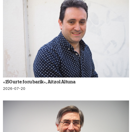
«150 urte foru barik», Aitzol Altuna
2026-07-20