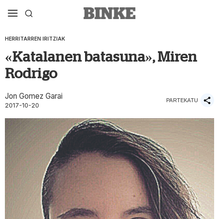
HERRITARREN IRITZIAK
«Katalanen batasuna», Miren
Rodrigo
Jon Gomez Garai
PARTEKATU
2017-10-20