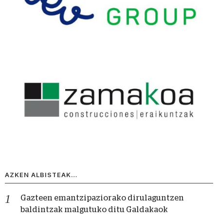
AZKEN ALBISTEAK…
Gazteen emantzipaziorako dirulaguntzen
baldintzak malgutuko ditu Galdakaok