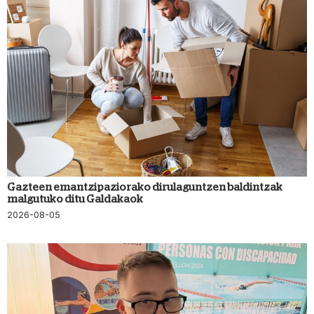
Gazteen emantzipaziorako dirulaguntzen baldintzak
malgutuko ditu Galdakaok
2026-08-05