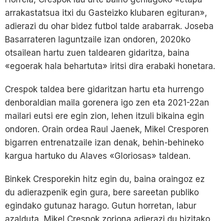
arrakastatsua itxi du Gasteizko klubaren egituran»,
adierazi du ohar bidez futbol talde arabarrak. Joseba
Basarrateren laguntzaile izan ondoren, 2020ko
otsailean hartu zuen taldearen gidaritza, baina
«egoerak hala behartuta» iritsi dira erabaki honetara.
Crespok taldea bere gidaritzan hartu eta hurrengo
denboraldian maila gorenera igo zen eta 2021-22an
mailari eutsi ere egin zion, lehen itzuli bikaina egin
ondoren. Orain ordea Raul Jaenek, Mikel Cresporen
bigarren entrenatzaile izan denak, behin-behineko
kargua hartuko du Alaves «Gloriosas» taldean.
Binkek Cresporekin hitz egin du, baina oraingoz ez
du adierazpenik egin gura, bere sareetan publiko
egindako gutunaz harago. Gutun horretan, labur
azalduta, Mikel Crespok zoriona adierazi du bizitako