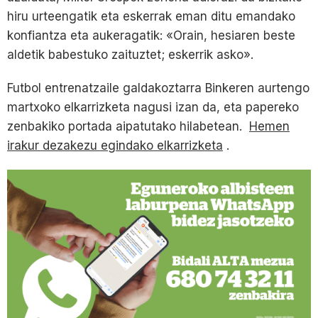
hiru urteengatik eta eskerrak eman ditu emandako
konfiantza eta aukeragatik: «Orain, hesiaren beste
aldetik babestuko zaituztet; eskerrik asko».
Futbol entrenatzaile galdakoztarra Binkeren aurtengo
martxoko elkarrizketa nagusi izan da, eta papereko
zenbakiko portada aipatutako hilabetean.
Hemen
irakur dezakezu egindako elkarrizketa
.