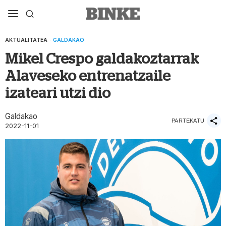
AKTUALITATEA
·
GALDAKAO
Mikel Crespo galdakoztarrak
Alaveseko entrenatzaile
izateari utzi dio
Galdakao
PARTEKATU
2022-11-01