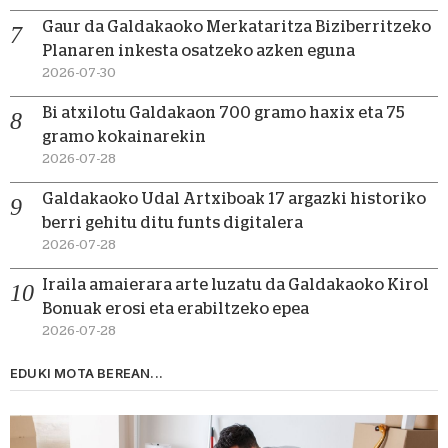
Gaur da Galdakaoko Merkataritza Biziberritzeko
Planaren inkesta osatzeko azken eguna
2026-07-30
Bi atxilotu Galdakaon 700 gramo haxix eta 75
gramo kokainarekin
2026-07-28
Galdakaoko Udal Artxiboak 17 argazki historiko
berri gehitu ditu funts digitalera
2026-07-28
Iraila amaierara arte luzatu da Galdakaoko Kirol
Bonuak erosi eta erabiltzeko epea
2026-07-28
EDUKI MOTA BEREAN...