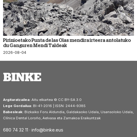
Pirinioetako Punta de las Olas mendira irteera antolatuko
du Ganguren Mendi Taldeak
2026-08-04
Argitaratzailea:
Aitu elkartea © CC BY-SA 3.0
Lege Gordailua:
BI-41-2016 | ISSN: 2444-9385
Babesleak:
Bizkaiko Foru Aldundia, Galdakaoko Udala, Usansoloko Udala,
Clínica Dental Loroño, Aelvasa eta Zamakoa Eraikuntzak
680 74 32 11 ·
info@binke.eus