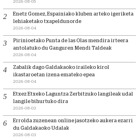
2026-08-05
Enetz Gomez, Espainiako kluben arteko igeriketa
lehiaketako txapeldunorde
2026-08-04
Pirinioetako Punta de las Olas mendira irteera
antolatuko du Ganguren Mendi Taldeak
2026-08-04
Zabalik dago Galdakaoko iraileko kirol
ikastaroetan izena emateko epea
2026-08-04
Etxez Etxeko Laguntza Zerbitzuko langileak udal
langile bihurtuko dira
2026-08-03
Errolda zuzenean online jasotzeko aukera ezarri
du Galdakaoko Udalak
2026-08-03