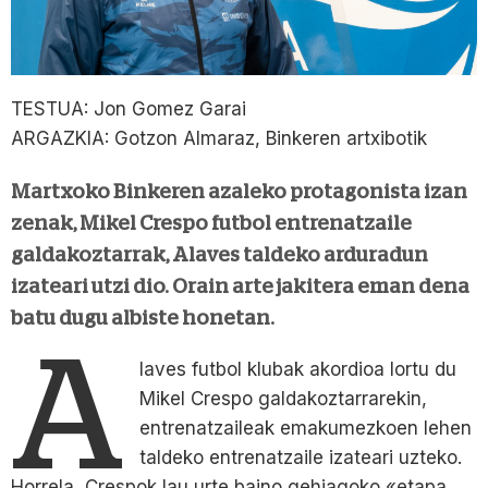
TESTUA: Jon Gomez Garai
ARGAZKIA: Gotzon Almaraz, Binkeren artxibotik
Martxoko Binkeren azaleko protagonista izan
zenak, Mikel Crespo futbol entrenatzaile
galdakoztarrak, Alaves taldeko arduradun
izateari utzi dio. Orain arte jakitera eman dena
batu dugu albiste honetan.
A
laves futbol klubak akordioa lortu du
Mikel Crespo galdakoztarrarekin,
entrenatzaileak emakumezkoen lehen
taldeko entrenatzaile izateari uzteko.
Horrela, Crespok lau urte baino gehiagoko «etapa