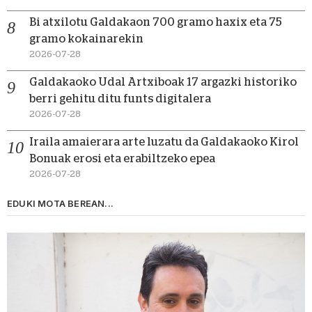
Bi atxilotu Galdakaon 700 gramo haxix eta 75
gramo kokainarekin
2026-07-28
Galdakaoko Udal Artxiboak 17 argazki historiko
berri gehitu ditu funts digitalera
2026-07-28
Iraila amaierara arte luzatu da Galdakaoko Kirol
Bonuak erosi eta erabiltzeko epea
2026-07-28
EDUKI MOTA BEREAN...