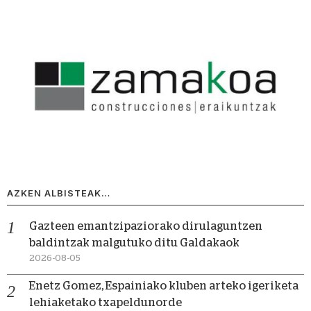
AZKEN ALBISTEAK…
Gazteen emantzipaziorako dirulaguntzen
baldintzak malgutuko ditu Galdakaok
2026-08-05
Enetz Gomez, Espainiako kluben arteko igeriketa
lehiaketako txapeldunorde