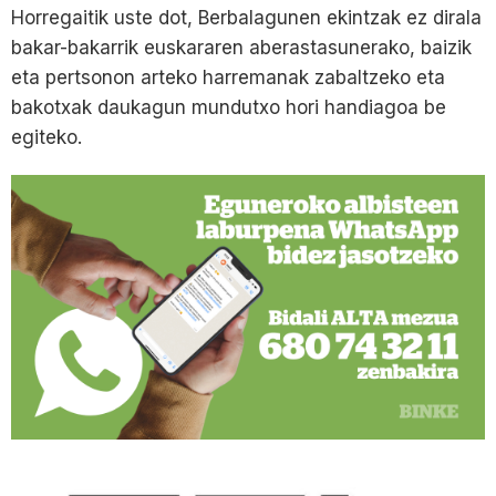
Horregaitik uste dot, Berbalagunen ekintzak ez dirala
bakar-bakarrik euskararen aberastasunerako, baizik
eta pertsonon arteko harremanak zabaltzeko eta
bakotxak daukagun mundutxo hori handiagoa be
egiteko.