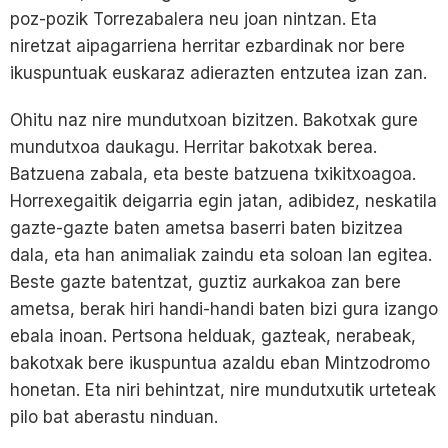
poz-pozik Torrezabalera neu joan nintzan. Eta
niretzat aipagarriena herritar ezbardinak nor bere
ikuspuntuak euskaraz adierazten entzutea izan zan.
Ohitu naz nire mundutxoan bizitzen. Bakotxak gure
mundutxoa daukagu. Herritar bakotxak berea.
Batzuena zabala, eta beste batzuena txikitxoagoa.
Horrexegaitik deigarria egin jatan, adibidez, neskatila
gazte-gazte baten ametsa baserri baten bizitzea
dala, eta han animaliak zaindu eta soloan lan egitea.
Beste gazte batentzat, guztiz aurkakoa zan bere
ametsa, berak hiri handi-handi baten bizi gura izango
ebala inoan. Pertsona helduak, gazteak, nerabeak,
bakotxak bere ikuspuntua azaldu eban Mintzodromo
honetan. Eta niri behintzat, nire mundutxutik urteteak
pilo bat aberastu ninduan.