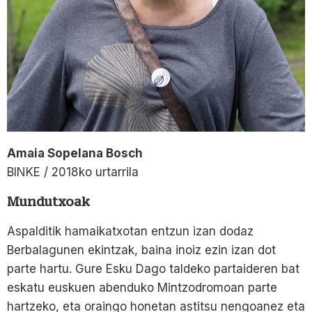
Amaia Sopelana Bosch
BINKE / 2018ko urtarrila
Mundutxoak
Aspalditik hamaikatxotan entzun izan dodaz
Berbalagunen ekintzak, baina inoiz ezin izan dot
parte hartu. Gure Esku Dago taldeko partaideren bat
eskatu euskuen abenduko Mintzodromoan parte
hartzeko, eta oraingo honetan astitsu nengoanez eta