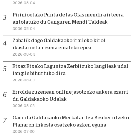
2026-08-04
Pirinioetako Punta de las Olas mendira irteera
antolatuko du Ganguren Mendi Taldeak
2026-08-04
Zabalik dago Galdakaoko iraileko kirol
ikastaroetan izena emateko epea
2026-08-04
Etxez Etxeko Laguntza Zerbitzuko langileak udal
langile bihurtuko dira
2026-08-03
Errolda zuzenean online jasotzeko aukera ezarri
du Galdakaoko Udalak
2026-08-03
Gaur da Galdakaoko Merkataritza Biziberritzeko
Planaren inkesta osatzeko azken eguna
2026-07-30