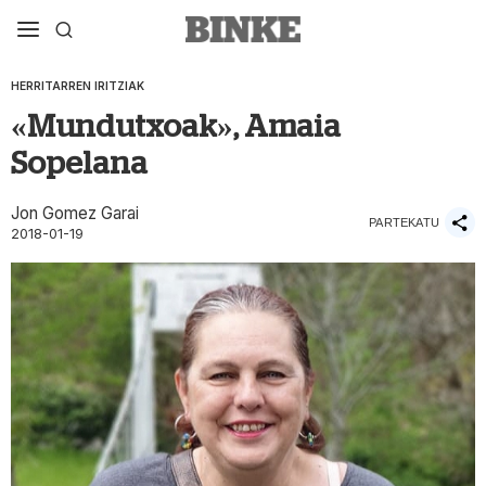
HERRITARREN IRITZIAK
«Mundutxoak», Amaia
Sopelana
Jon Gomez Garai
PARTEKATU
2018-01-19