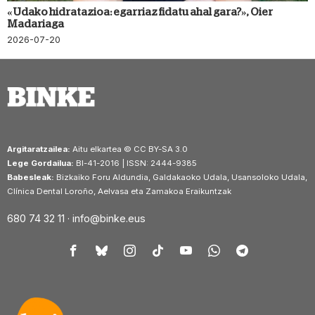
«Udako hidratazioa: egarriaz fidatu ahal gara?», Oier
Madariaga
2026-07-20
Argitaratzailea:
Aitu elkartea © CC BY-SA 3.0
Lege Gordailua:
BI-41-2016 | ISSN: 2444-9385
Babesleak:
Bizkaiko Foru Aldundia, Galdakaoko Udala, Usansoloko Udala,
Clínica Dental Loroño, Aelvasa eta Zamakoa Eraikuntzak
680 74 32 11 ·
info@binke.eus