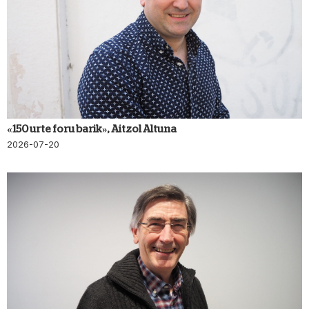
«150 urte foru barik», Aitzol Altuna
2026-07-20