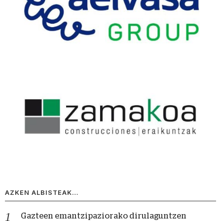
AZKEN ALBISTEAK…
Gazteen emantzipaziorako dirulaguntzen