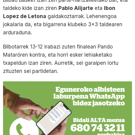
taldeko kide izan ziren
Pablo Alijarte
eta
Ibon
Lopez de Letona
galdakoztarrak. Lehenengoa
jokalaria da, eta bigarrena klubeko 3×3 taldearen
arduraduna.
Bilbotarrek 13-12 irabazi zuten finalean Pando
Mataróren kontra, eta horri esker lehiaketako
txapeldun izan ziren. Aurretik, sei garaipen lortu
zituzten sei partidetan.