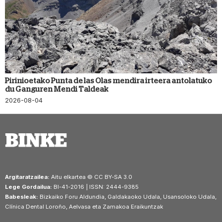
Pirinioetako Punta de las Olas mendira irteera antolatuko
du Ganguren Mendi Taldeak
2026-08-04
Argitaratzailea:
Aitu elkartea © CC BY-SA 3.0
Lege Gordailua:
BI-41-2016 | ISSN: 2444-9385
Babesleak:
Bizkaiko Foru Aldundia, Galdakaoko Udala, Usansoloko Udala,
Clínica Dental Loroño, Aelvasa eta Zamakoa Eraikuntzak