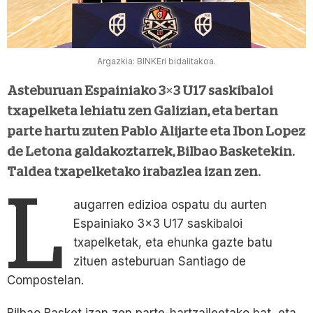
Argazkia: BINKEri bidalitakoa.
Asteburuan Espainiako 3×3 U17 saskibaloi
txapelketa lehiatu zen Galizian, eta bertan
parte hartu zuten Pablo Alijarte eta Ibon Lopez
de Letona galdakoztarrek, Bilbao Basketekin.
Taldea txapelketako irabazlea izan zen.
L
augarren edizioa ospatu du aurten
Espainiako 3×3 U17 saskibaloi
txapelketak, eta ehunka gazte batu
zituen asteburuan Santiago de
Compostelan.
Bilbao Basket izan zen parte-hartzaileetako bat, eta