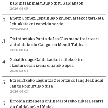
baldintzak malgutuko ditu Galdakaok
2026-08-05
Enetz Gomez, Espainiako kluben arteko igeriketa
lehiaketako txapeldunorde
2026-08-04
Pirinioetako Punta de las Olas mendira irteera
antolatuko du Ganguren Mendi Taldeak
2026-08-04
Zabalik dago Galdakaoko iraileko kirol
ikastaroetan izena emateko epea
2026-08-04
Etxez Etxeko Laguntza Zerbitzuko langileak udal
langile bihurtuko dira
2026-08-03
Errolda zuzenean online jasotzeko aukera ezarri
du Galdakaoko Udalak