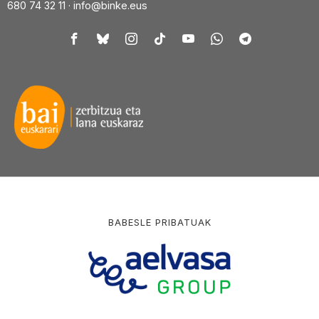
680 74 32 11 ·
info@binke.eus
BABESLE PRIBATUAK