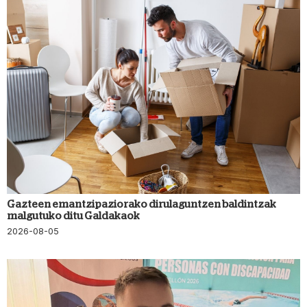
Gazteen emantzipaziorako dirulaguntzen baldintzak
malgutuko ditu Galdakaok
2026-08-05