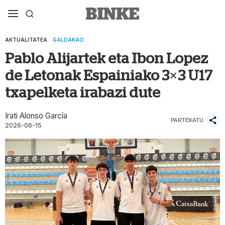
AKTUALITATEA
·
GALDAKAO
Pablo Alijartek eta Ibon Lopez
de Letonak Espainiako 3×3 U17
txapelketa irabazi dute
Irati Alonso García
PARTEKATU
2026-06-15