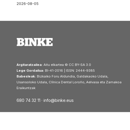
2026-08-05
Argitaratzailea:
Aitu elkartea © CC BY-SA 3.0
Lege Gordailua:
BI-41-2016 | ISSN: 2444-9385
Babesleak:
Bizkaiko Foru Aldundia, Galdakaoko Udala,
Usansoloko Udala, Clínica Dental Loroño, Aelvasa eta Zamakoa
Eraikuntzak
680 74 32 11 ·
info@binke.eus