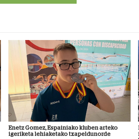
Enetz Gomez, Espainiako kluben arteko
igeriketa lehiaketako txapeldunorde