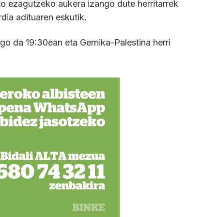
to ezagutzeko aukera izango dute herritarrek
ia adituaren eskutik.
ngo da 19:30ean eta Gernika-Palestina herri