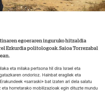
stinaren egoeraren inguruko hitzaldia
el Ezkurdia politologoak. Saioa Torrezabal
0ean.
laka eta milaka pertsona hil dira Israel eta
 gatazkaren ondorioz. Hainbat eragilek eta
akundeek «sarraski» bat izaten ari dela salatu
z eta horretarako mobilizazioak egin dituzte mundu