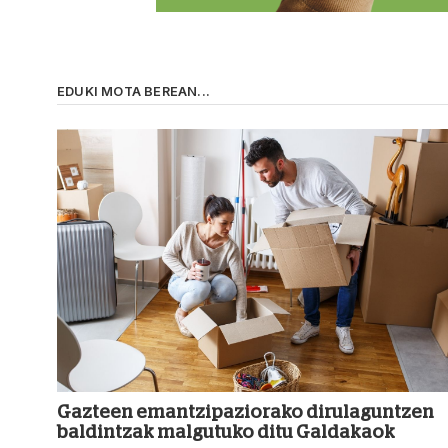
EDUKI MOTA BEREAN...
Gazteen emantzipaziorako dirulaguntzen
baldintzak malgutuko ditu Galdakaok