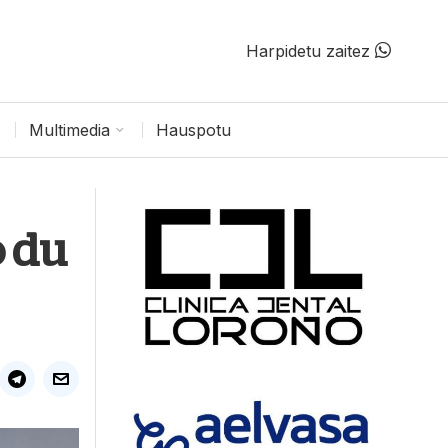
Harpidetu zaitez
Multimedia
Hauspotu
o du