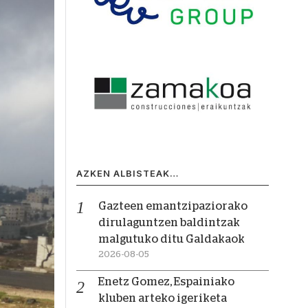
AZKEN ALBISTEAK…
Gazteen emantzipaziorako
dirulaguntzen baldintzak
malgutuko ditu Galdakaok
2026-08-05
Enetz Gomez, Espainiako
kluben arteko igeriketa