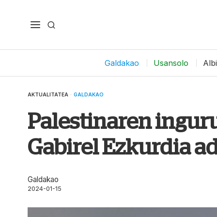
Galdakao
Usansolo
Alb
AKTUALITATEA
·
GALDAKAO
Palestinaren ingur
Gabirel Ezkurdia a
Galdakao
2024-01-15