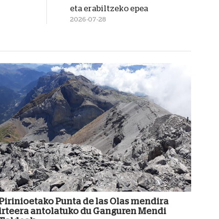
eta erabiltzeko epea
2026-07-28
Pirinioetako Punta de las Olas mendira
irteera antolatuko du Ganguren Mendi