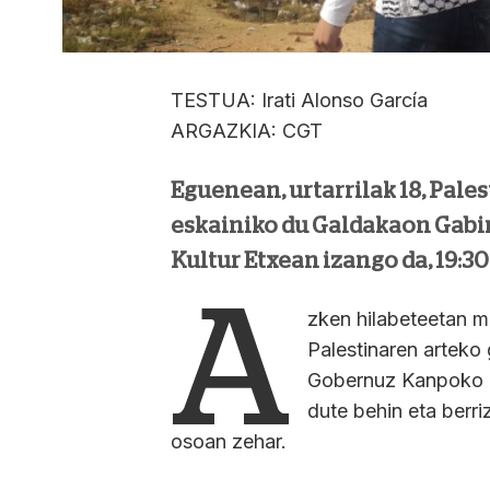
TESTUA: Irati Alonso García
ARGAZKIA: CGT
Eguenean, urtarrilak 18, Pale
eskainiko du Galdakaon Gabir
Kultur Etxean izango da, 19:3
A
zken hilabeteetan mi
Palestinaren arteko
Gobernuz Kanpoko Er
dute behin eta berri
osoan zehar.