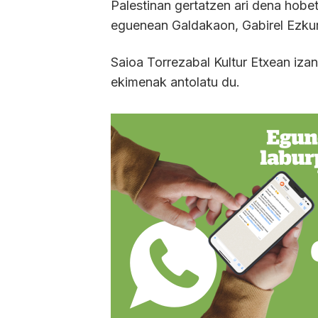
Palestinan gertatzen ari dena hobe
eguenean Galdakaon, Gabirel Ezkurd
Saioa Torrezabal Kultur Etxean iza
ekimenak antolatu du.