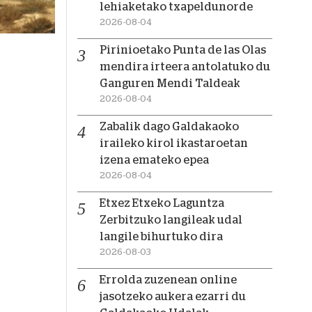
lehiaketako txapeldunorde
2026-08-04
Pirinioetako Punta de las Olas
mendira irteera antolatuko du
Ganguren Mendi Taldeak
2026-08-04
Zabalik dago Galdakaoko
iraileko kirol ikastaroetan
izena emateko epea
2026-08-04
Etxez Etxeko Laguntza
Zerbitzuko langileak udal
langile bihurtuko dira
2026-08-03
Errolda zuzenean online
jasotzeko aukera ezarri du