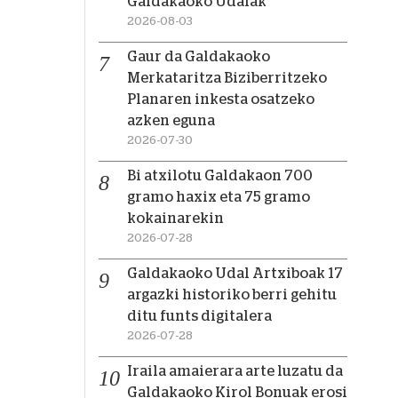
Galdakaoko Udalak
2026-08-03
Gaur da Galdakaoko
Merkataritza Biziberritzeko
Planaren inkesta osatzeko
azken eguna
2026-07-30
Bi atxilotu Galdakaon 700
gramo haxix eta 75 gramo
kokainarekin
2026-07-28
Galdakaoko Udal Artxiboak 17
argazki historiko berri gehitu
ditu funts digitalera
2026-07-28
Iraila amaierara arte luzatu da
Galdakaoko Kirol Bonuak erosi