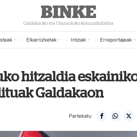
Galdakaoko eta Usansoloko komunikabidea
isteak
Elkarrizketak
Iritziak
Erreportajeak
uko hitzaldia eskainik
dituak Galdakaon
Partekatu