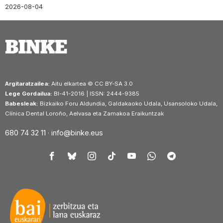
2026-08-04
Argitaratzailea:
Aitu elkartea © CC BY-SA 3.0
Lege Gordailua:
BI-41-2016 | ISSN: 2444-9385
Babesleak:
Bizkaiko Foru Aldundia, Galdakaoko Udala, Usansoloko Udala,
Clínica Dental Loroño, Aelvasa eta Zamakoa Eraikuntzak
680 74 32 11 ·
info@binke.eus