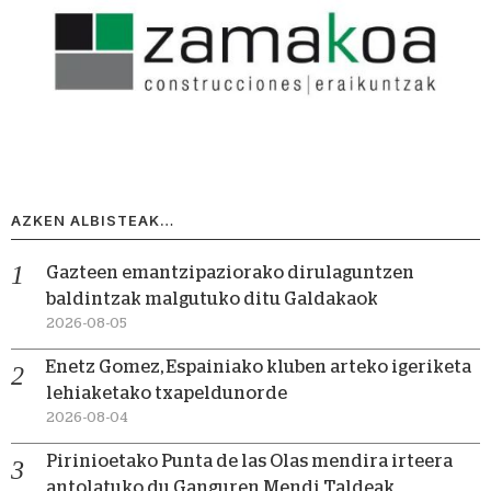
AZKEN ALBISTEAK…
Gazteen emantzipaziorako dirulaguntzen
baldintzak malgutuko ditu Galdakaok
2026-08-05
Enetz Gomez, Espainiako kluben arteko igeriketa
lehiaketako txapeldunorde
2026-08-04
Pirinioetako Punta de las Olas mendira irteera
antolatuko du Ganguren Mendi Taldeak