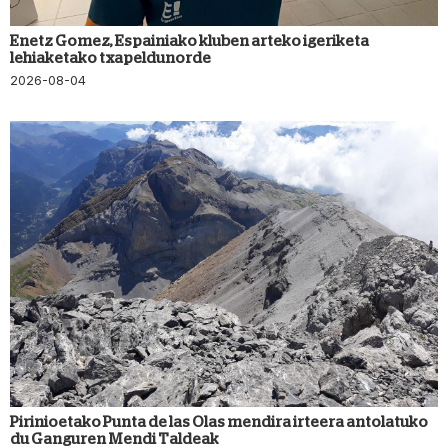
Enetz Gomez, Espainiako kluben arteko igeriketa
lehiaketako txapeldunorde
2026-08-04
Pirinioetako Punta de las Olas mendira irteera antolatuko
du Ganguren Mendi Taldeak