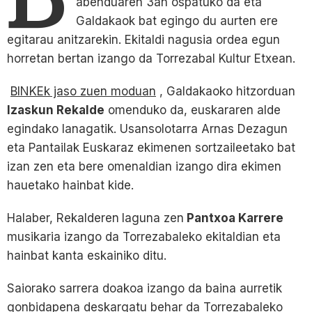
abenduaren 3an ospatuko da eta
Galdakaok bat egingo du aurten ere
egitarau anitzarekin. Ekitaldi nagusia ordea egun
horretan bertan izango da Torrezabal Kultur Etxean.
BINKEk jaso zuen moduan
, Galdakaoko hitzorduan
Izaskun Rekalde
omenduko da, euskararen alde
egindako lanagatik. Usansolotarra Arnas Dezagun
eta Pantailak Euskaraz ekimenen sortzaileetako bat
izan zen eta bere omenaldian izango dira ekimen
hauetako hainbat kide.
Halaber, Rekalderen
laguna zen
Pantxoa Karrere
musikaria izango da Torrezabaleko ekitaldian eta
hainbat kanta eskainiko ditu.
Saiorako sarrera doakoa izango da baina aurretik
gonbidapena deskargatu behar da Torrezabaleko