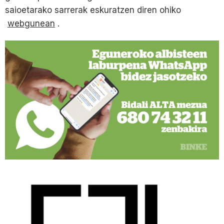
saioetarako sarrerak eskuratzen diren ohiko
webgunean
.