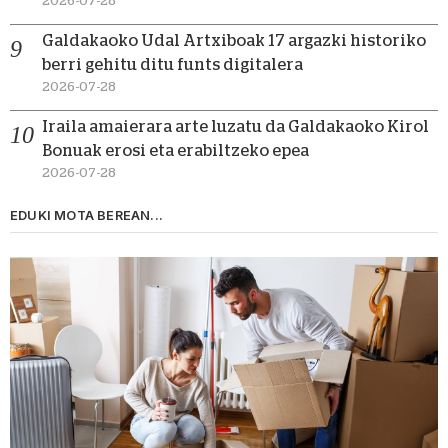
2026-07-28
Galdakaoko Udal Artxiboak 17 argazki historiko
berri gehitu ditu funts digitalera
2026-07-28
Iraila amaierara arte luzatu da Galdakaoko Kirol
Bonuak erosi eta erabiltzeko epea
2026-07-28
EDUKI MOTA BEREAN...