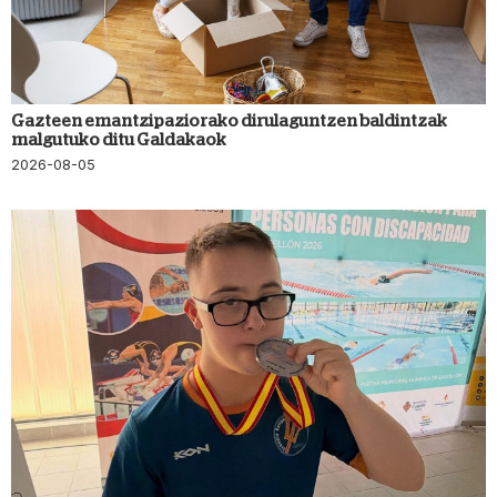
Gazteen emantzipaziorako dirulaguntzen baldintzak
malgutuko ditu Galdakaok
2026-08-05