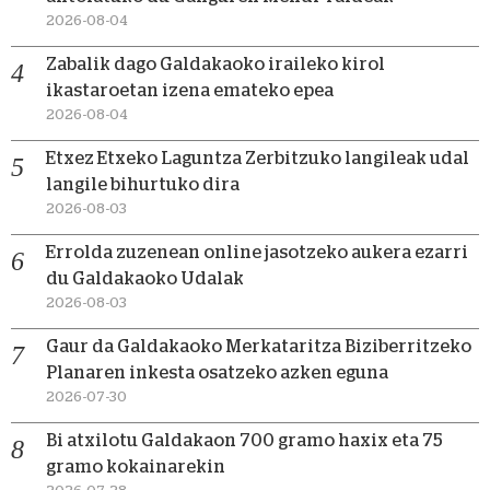
2026-08-04
Zabalik dago Galdakaoko iraileko kirol
ikastaroetan izena emateko epea
2026-08-04
Etxez Etxeko Laguntza Zerbitzuko langileak udal
langile bihurtuko dira
2026-08-03
Errolda zuzenean online jasotzeko aukera ezarri
du Galdakaoko Udalak
2026-08-03
Gaur da Galdakaoko Merkataritza Biziberritzeko
Planaren inkesta osatzeko azken eguna
2026-07-30
Bi atxilotu Galdakaon 700 gramo haxix eta 75
gramo kokainarekin