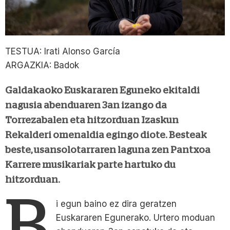
TESTUA: Irati Alonso García
ARGAZKIA: Badok
Galdakaoko Euskararen Eguneko ekitaldi
nagusia abenduaren 3an izango da
Torrezabalen eta hitzorduan Izaskun
Rekalderi omenaldia egingo diote. Besteak
beste, usansolotarraren laguna zen Pantxoa
Karrere musikariak parte hartuko du
hitzorduan.
B
i egun baino ez dira geratzen
Euskararen Egunerako. Urtero moduan