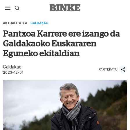
AKTUALITATEA
·
GALDAKAO
Pantxoa Karrere ere izango da
Galdakaoko Euskararen
Eguneko ekitaldian
Galdakao
PARTEKATU
2023-12-01