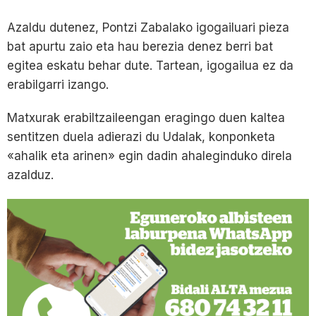
Azaldu dutenez, Pontzi Zabalako igogailuari pieza
bat apurtu zaio eta hau berezia denez berri bat
egitea eskatu behar dute. Tartean, igogailua ez da
erabilgarri izango.
Matxurak erabiltzaileengan eragingo duen kaltea
sentitzen duela adierazi du Udalak, konponketa
«ahalik eta arinen» egin dadin ahaleginduko direla
azalduz.