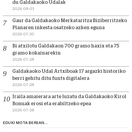
du Galdakaoko Udalak
2026-08-03
Gaur da Galdakaoko Merkataritza Biziberritzeko
Planaren inkesta osatzeko azken eguna
2026-07-30
Bi atxilotu Galdakaon 700 gramo haxix eta 75
gramo kokainarekin
2026-07-28
Galdakaoko Udal Artxiboak 17 argazki historiko
berri gehitu ditu funts digitalera
2026-07-28
Iraila amaierara arte luzatu da Galdakaoko Kirol
Bonuak erosi eta erabiltzeko epea
2026-07-28
EDUKI MOTA BEREAN...