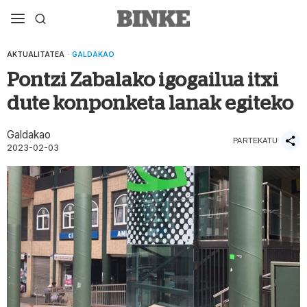
AKTUALITATEA
·
GALDAKAO
Pontzi Zabalako igogailua itxi
dute konponketa lanak egiteko
Galdakao
PARTEKATU
2023-02-03