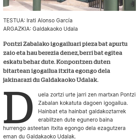
TESTUA: Irati Alonso García
ARGAZKIA: Galdakaoko Udala
Pontzi Zabalako igogailuari pieza bat apurtu
zaio eta hau berezia denez, berri bat egitea
eskatu behar dute. Konpontzen duten
bitartean igogailua itxita egongo dela
jakinarazi du Galdakaoko Udalak.
D
uela zortzi urte jarri zen martxan Pontzi
Zabalan kokatuta dagoen igogailua.
Hainbat eta hainbat galdakoztarrek
erabiltzen dute egunero baina
hurrengo asteetan itxita egongo dela ezagutzera
eman du Galdakaoko Udalak.