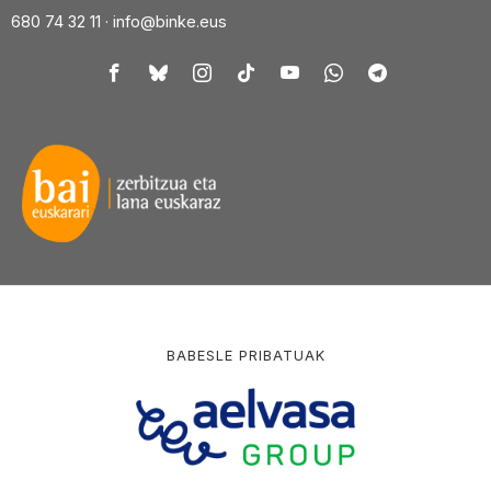
680 74 32 11 ·
info@binke.eus
BABESLE PRIBATUAK