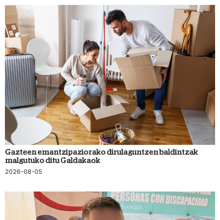
Gazteen emantzipaziorako dirulaguntzen baldintzak
malgutuko ditu Galdakaok
2026-08-05