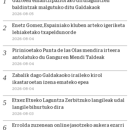
Gazteen emantzipaziorako dirulaguntzen
baldintzak malgutuko ditu Galdakaok
2026-08-05
Enetz Gomez, Espainiako kluben arteko igeriketa
lehiaketako txapeldunorde
2026-08-04
Pirinioetako Punta de las Olas mendira irteera
antolatuko du Ganguren Mendi Taldeak
2026-08-04
Zabalik dago Galdakaoko iraileko kirol
ikastaroetan izena emateko epea
2026-08-04
Etxez Etxeko Laguntza Zerbitzuko langileak udal
langile bihurtuko dira
2026-08-03
Errolda zuzenean online jasotzeko aukera ezarri