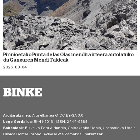
Pirinioetako Punta de las Olas mendira irteera antolatuko
du Ganguren Mendi Taldeak
2026-08-04
Argitaratzailea:
Aitu elkartea © CC BY-SA 3.0
Lege Gordailua:
BI-41-2016 | ISSN: 2444-9385
Babesleak:
Bizkaiko Foru Aldundia, Galdakaoko Udala, Usansoloko Udala,
Clínica Dental Loroño, Aelvasa eta Zamakoa Eraikuntzak