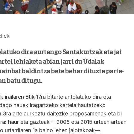
lick
tolatuko dira aurtengo Santakurtzak eta jai
rtel lehiaketa abian jarri du Udalak
 hainbat baldintza bete behar dituzte parte-
an batu ditugu.
irailaren 8tik 17ra bitarte antolatuko dira eta
dago hauek iragartzeko kartela hautatzeko
n 3ra arte aurkeztu daitezke proposamenak eta bi
ira: haur eta gazteak —2006 eta 2015 urteen artean
urtarrilaren 1a baino lehen jaiotakoak—.