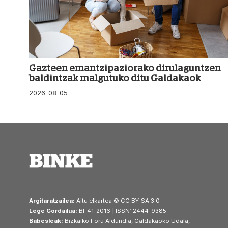
Gazteen emantzipaziorako dirulaguntzen
baldintzak malgutuko ditu Galdakaok
2026-08-05
Argitaratzailea:
Aitu elkartea © CC BY-SA 3.0
Lege Gordailua:
BI-41-2016 | ISSN: 2444-9385
Babesleak:
Bizkaiko Foru Aldundia, Galdakaoko Udala,