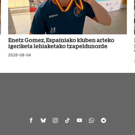
Enetz Gomez, Espainiako kluben arteko
igeriketa lehiaketako txapeldunorde
2026-08-04