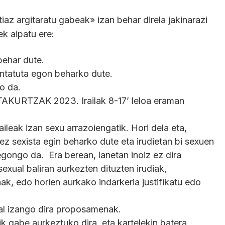
iaz argitaratu gabeak» izan behar direla jakinarazi
k aipatu ere:
behar dute.
ntatuta egon beharko dute.
o da.
URTZAK 2023. Irailak 8-17’ leloa eraman
ileak izan sexu arrazoiengatik. Hori dela eta,
 ez sexista egin beharko dute eta irudietan bi sexuen
gongo da. Era berean, lanetan inoiz ez dira
xual baliran aurkezten dituzten irudiak,
k, edo horien aurkako indarkeria justifikatu edo
hal izango dira proposamenak.
ik gabe aurkeztuko dira, eta kartelekin batera,