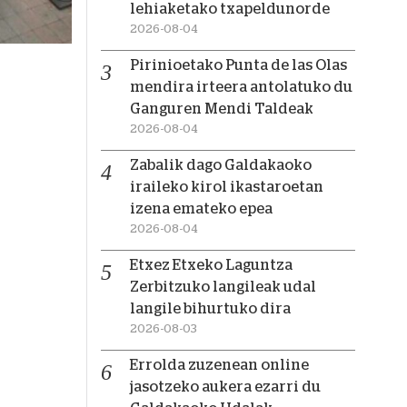
lehiaketako txapeldunorde
2026-08-04
Pirinioetako Punta de las Olas
mendira irteera antolatuko du
Ganguren Mendi Taldeak
2026-08-04
Zabalik dago Galdakaoko
iraileko kirol ikastaroetan
izena emateko epea
2026-08-04
Etxez Etxeko Laguntza
Zerbitzuko langileak udal
langile bihurtuko dira
2026-08-03
Errolda zuzenean online
jasotzeko aukera ezarri du