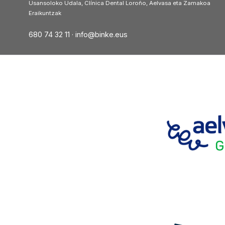
Usansoloko Udala, Clínica Dental Loroño, Aelvasa eta Zamakoa
Eraikuntzak
680 74 32 11 ·
info@binke.eus