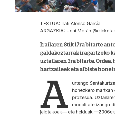
TESTUA: Irati Alonso García
ARGAZKIA: Unai Morán @clicketac
Irailaren 8tik 17ra bitarte an
galdakoztarrak iragartzeko ka
uztailaren 3ra bitarte. Ordea,
hartzaileek eta albiste honet
A
urtengo Santakurtzak 
honezkero martxan 
prozesua. Uztailare
modalitate izango d
jaiotakoak— eta helduak —2006eko 