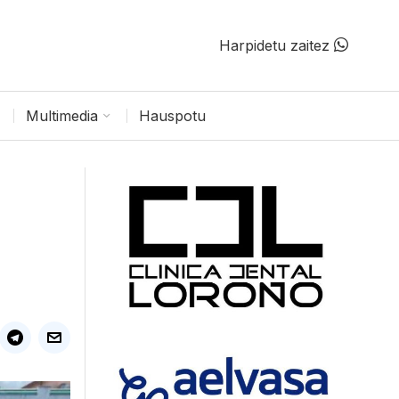
Harpidetu zaitez
Multimedia
Hauspotu