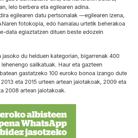
n, lelo berbera eta egilearen adina.
dira egilearen datu pertsonalak —egilearen izena,
ANaren fotokopia, edo hamalau urtetik beherakoa
tze-data egiaztatzen dituen beste edozein
ia jasoko du helduen kategorian, bigarrenak 400
o lehenengo sailkatuak. Haur eta gazteen
a batean gastatzeko 100 euroko bonoa izango dute
 2013 eta 2015 urteen artean jaiotakoak, 2009 eta
ta 2008 artean jaiotakoak.