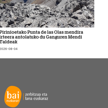
Pirinioetako Punta de las Olas mendira
irteera antolatuko du Ganguren Mendi
Taldeak
2026-08-04