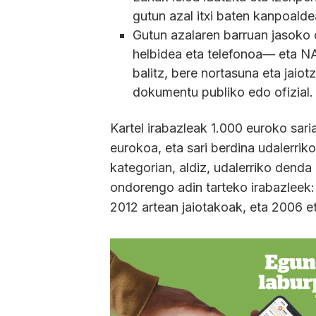
gutun azal itxi baten kanpoaldea
Gutun azalaren barruan jasoko 
helbidea eta telefonoa— eta N
balitz, bere nortasuna eta jaio
dokumentu publiko edo ofizial.
Kartel irabazleak 1.000 euroko sar
eurokoa, eta sari berdina udalerrik
kategorian, aldiz, udalerriko dend
ondorengo adin tarteko irabazleek:
2012 artean jaiotakoak, eta 2006 e