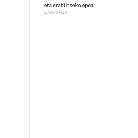
eta erabiltzeko epea
2026-07-28