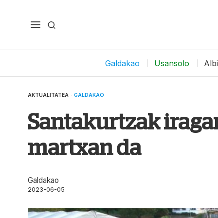
Galdakao
Usansolo
Alb
AKTUALITATEA
·
GALDAKAO
Santakurtzak iragar
martxan da
Galdakao
2023-06-05