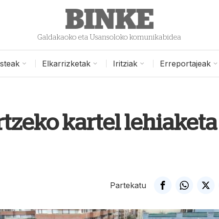
Galdakaoko eta Usansoloko komunikabidea
isteak
Elkarrizketak
Iritziak
Erreportajeak
tzeko kartel lehiaketa
Partekatu