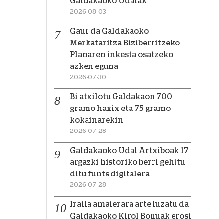
Galdakaoko Udalak
2026-08-03
Gaur da Galdakaoko
Merkataritza Biziberritzeko
Planaren inkesta osatzeko
azken eguna
2026-07-30
Bi atxilotu Galdakaon 700
gramo haxix eta 75 gramo
kokainarekin
2026-07-28
Galdakaoko Udal Artxiboak 17
argazki historiko berri gehitu
ditu funts digitalera
2026-07-28
Iraila amaierara arte luzatu da
Galdakaoko Kirol Bonuak erosi