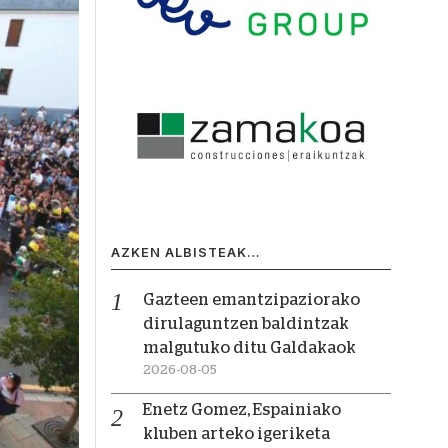
AZKEN ALBISTEAK…
Gazteen emantzipaziorako
dirulaguntzen baldintzak
malgutuko ditu Galdakaok
2026-08-05
Enetz Gomez, Espainiako
kluben arteko igeriketa