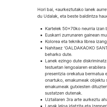
Hori bai, «aurkeztutako lanek aurret
du Udalak, eta beste baldintza haue
Kartelek 50x70ko neurria izan 
Euskarri zurrunaren gainean mu
Kolorea eta teknika librea izang
Nahitaez ‘GALDAKAOKO SANTAK
beharko dute.
Lanek ezingo dute diskriminatza
testuetan lengoaiaren erabilera
presentzia orekatua bermatua e
onartuko, emakumeak objektu se
emakumeak gutxiesten dituztena
sustatzen dutenak.
Uztailaren 3ra arte aurkeztu a
Lanak leloa idatzita eta izenper