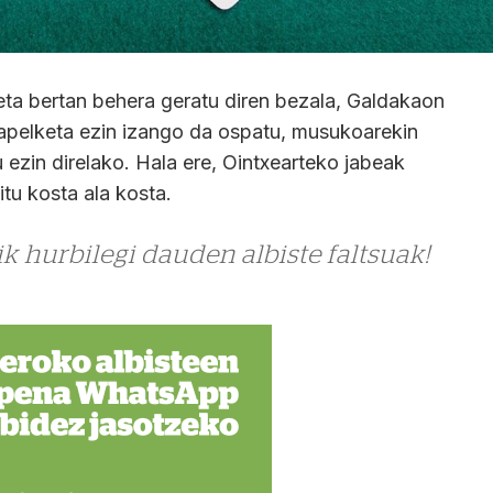
eta bertan behera geratu diren bezala, Galdakaon
pelketa ezin izango da ospatu, musukoarekin
 ezin direlako. Hala ere, Ointxearteko jabeak
itu kosta ala kosta.
k hurbilegi dauden albiste faltsuak!