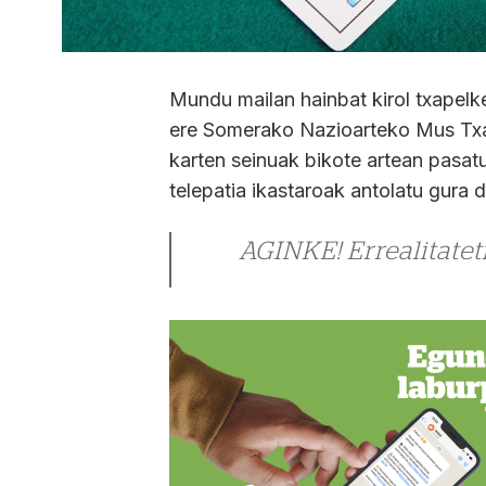
Mundu mailan hainbat kirol txapelk
ere Somerako Nazioarteko Mus Txa
karten seinuak bikote artean pasatu
telepatia ikastaroak antolatu gura d
AGINKE! Errealitateti