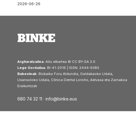
2026-06-26
Argitaratzailea:
Aitu elkartea © CC BY-SA 3.0
Lege Gordailua:
BI-41-2016 | ISSN: 2444-9385
Babesleak:
Bizkaiko Foru Aldundia, Galdakaoko Udala,
Usansoloko Udala, Clínica Dental Loroño, Aelvasa eta Zamakoa
Eraikuntzak
680 74 32 11 ·
info@binke.eus