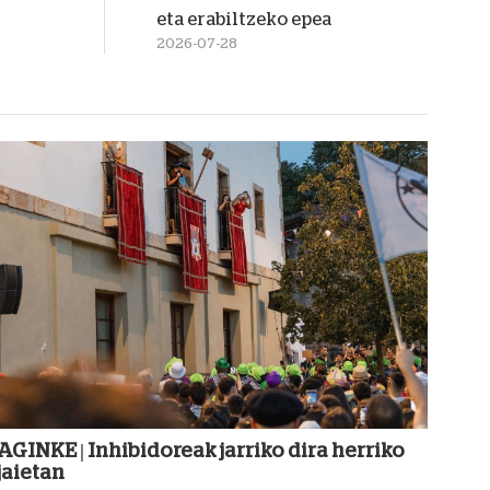
eta erabiltzeko epea
2026-07-28
AGINKE | Inhibidoreak jarriko dira herriko
jaietan