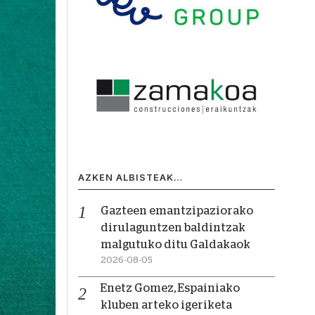
AZKEN ALBISTEAK…
Gazteen emantzipaziorako
dirulaguntzen baldintzak
malgutuko ditu Galdakaok
2026-08-05
Enetz Gomez, Espainiako
kluben arteko igeriketa