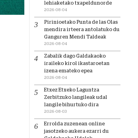
lehiaketako txapeldunorde
2026-08-04
Pirinioetako Punta de las Olas
mendira irteera antolatuko du
Ganguren Mendi Taldeak
2026-08-04
Zabalik dago Galdakaoko
iraileko kirol ikastaroetan
izena emateko epea
2026-08-04
Etxez Etxeko Laguntza
Zerbitzuko langileak udal
langile bihurtuko dira
2026-08-03
Errolda zuzenean online
jasotzeko aukera ezarri du