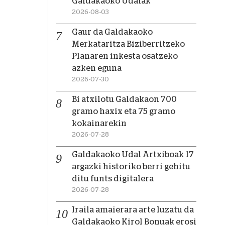
Galdakaoko Udalak
2026-08-03
Gaur da Galdakaoko
Merkataritza Biziberritzeko
Planaren inkesta osatzeko
azken eguna
2026-07-30
Bi atxilotu Galdakaon 700
gramo haxix eta 75 gramo
kokainarekin
2026-07-28
Galdakaoko Udal Artxiboak 17
argazki historiko berri gehitu
ditu funts digitalera
2026-07-28
Iraila amaierara arte luzatu da
Galdakaoko Kirol Bonuak erosi