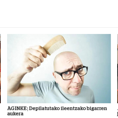
AGINKE | Depilatutako ileentzako bigarren
aukera