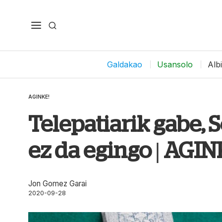
Galdakao
Usansolo
Alb
AGINKE!
Telepatiarik gabe,
ez da egingo | AGIN
Jon Gomez Garai
2020-09-28