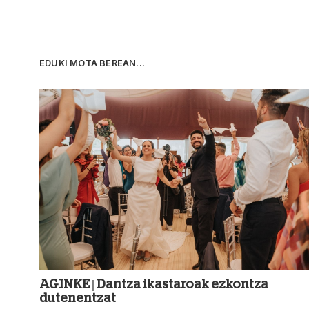
EDUKI MOTA BEREAN...
AGINKE | Dantza ikastaroak ezkontza
dutenentzat