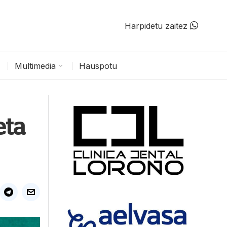
Harpidetu zaitez
Multimedia
Hauspotu
eta