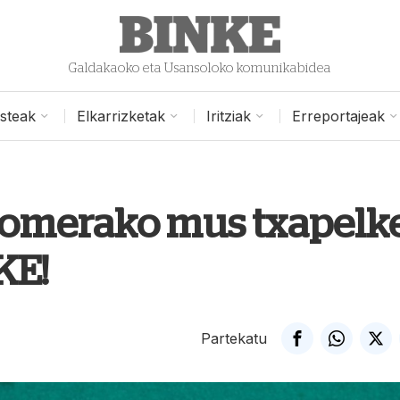
Galdakaoko eta Usansoloko komunikabidea
isteak
Elkarrizketak
Iritziak
Erreportajeak
 Somerako mus txapelk
KE!
Partekatu