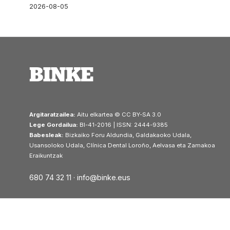
2026-08-05
Argitaratzailea:
Aitu elkartea © CC BY-SA 3.0
Lege Gordailua:
BI-41-2016 | ISSN: 2444-9385
Babesleak:
Bizkaiko Foru Aldundia, Galdakaoko Udala,
Usansoloko Udala, Clínica Dental Loroño, Aelvasa eta Zamakoa
Eraikuntzak
680 74 32 11 ·
info@binke.eus