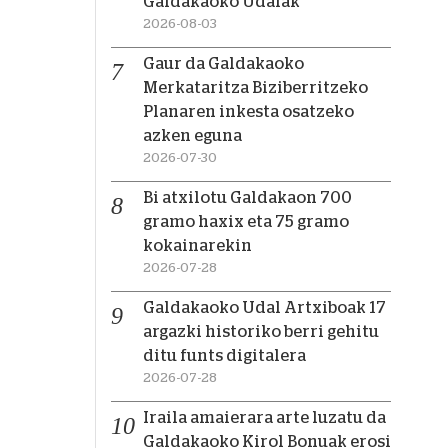
Galdakaoko Udalak
2026-08-03
Gaur da Galdakaoko
Merkataritza Biziberritzeko
Planaren inkesta osatzeko
azken eguna
2026-07-30
Bi atxilotu Galdakaon 700
gramo haxix eta 75 gramo
kokainarekin
2026-07-28
Galdakaoko Udal Artxiboak 17
argazki historiko berri gehitu
ditu funts digitalera
2026-07-28
Iraila amaierara arte luzatu da
Galdakaoko Kirol Bonuak erosi