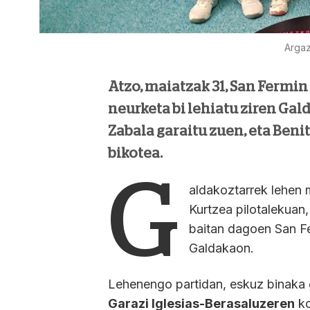
Argaz
Atzo, maiatzak 31, San Ferm
neurketa bi lehiatu ziren Gal
Zabala garaitu zuen, eta Benit
bikotea.
G
aldakoztarrek lehen 
Kurtzea pilotalekuan
baitan dagoen San Fe
Galdakaon.
Lehenengo partidan, eskuz binaka 
Garazi Iglesias-Berasaluzeren
ko