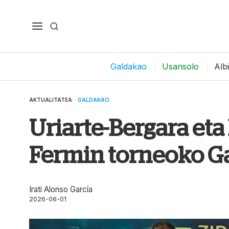
Galdakao
Usansolo
Alb
AKTUALITATEA
·
GALDAKAO
Uriarte-Bergara eta 
Fermin torneoko G
Irati Alonso García
2026-06-01