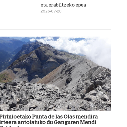
eta erabiltzeko epea
2026-07-28
Pirinioetako Punta de las Olas mendira
irteera antolatuko du Ganguren Mendi