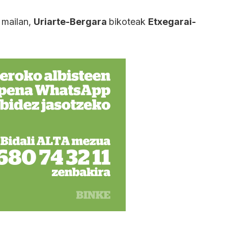
e mailan,
Uriarte-Bergara
bikoteak
Etxegarai-