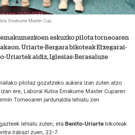
kia: Emakume Master Cup.
in emakumezkoen eskuzko pilota torneoaren
dakaon. Uriarte-Bergara bikoteak Etxegarai-
o-Uriartek aldiz, Iglesias-Berasaluze
mailako pilotaz gozatzeko aukera izan zuten atzo
, izan ere, Laboral Kutxa Emakume Master Cuparen
rmin Torneoaren jardunaldia lehiatu zen
gazteek lehiatu zuten, eta
Benito-Uriarte
bikoteak
ntra irabazi zuen, 22-7.