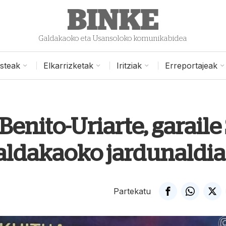
Galdakaoko eta Usansoloko komunikabidea
isteak
Elkarrizketak
Iritziak
Erreportajeak
Benito-Uriarte, garaile
aldakaoko jardunaldi
Partekatu