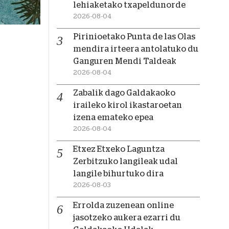
lehiaketako txapeldunorde
2026-08-04
Pirinioetako Punta de las Olas
mendira irteera antolatuko du
Ganguren Mendi Taldeak
2026-08-04
Zabalik dago Galdakaoko
iraileko kirol ikastaroetan
izena emateko epea
2026-08-04
Etxez Etxeko Laguntza
Zerbitzuko langileak udal
langile bihurtuko dira
2026-08-03
Errolda zuzenean online
jasotzeko aukera ezarri du