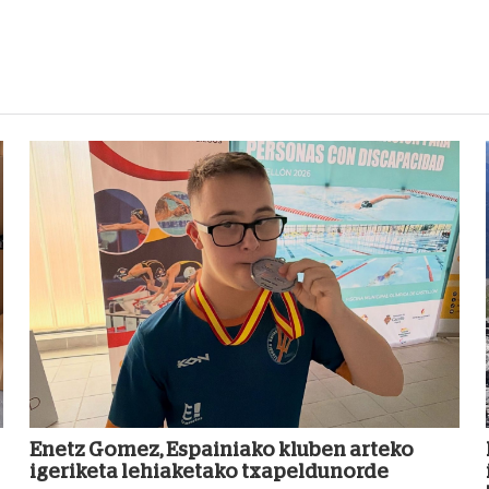
Enetz Gomez, Espainiako kluben arteko
igeriketa lehiaketako txapeldunorde