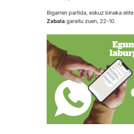
Bigarren partida, eskuz binaka elit
Zabala
garaitu zuen, 22-10.