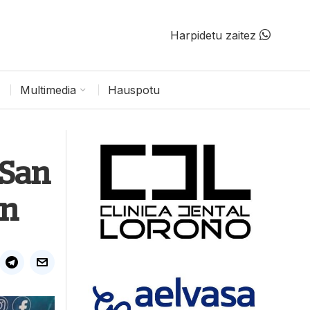
Harpidetu zaitez
Multimedia
Hauspotu
 San
an