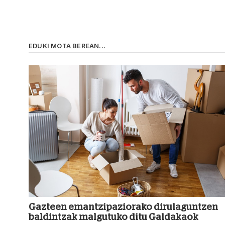
EDUKI MOTA BEREAN...
Gazteen emantzipaziorako dirulaguntzen
baldintzak malgutuko ditu Galdakaok