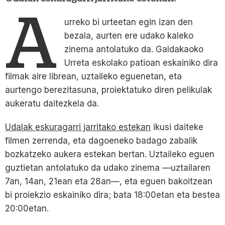
A
urreko bi urteetan egin izan den
bezala, aurten ere udako kaleko
zinema antolatuko da. Galdakaoko
Urreta eskolako patioan eskainiko dira
filmak aire librean, uztaileko eguenetan, eta
aurtengo berezitasuna, proiektatuko diren pelikulak
aukeratu daitezkela da.
Udalak eskuragarri jarritako estekan
ikusi daiteke
filmen zerrenda, eta dagoeneko badago zabalik
bozkatzeko aukera estekan bertan. Uztaileko eguen
guztietan antolatuko da udako zinema —uztailaren
7an, 14an, 21ean eta 28an—, eta eguen bakoitzean
bi proiekzio eskainiko dira; bata 18:00etan eta bestea
20:00etan.