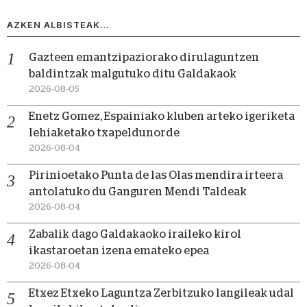
AZKEN ALBISTEAK…
Gazteen emantzipaziorako dirulaguntzen
baldintzak malgutuko ditu Galdakaok
2026-08-05
Enetz Gomez, Espainiako kluben arteko igeriketa
lehiaketako txapeldunorde
2026-08-04
Pirinioetako Punta de las Olas mendira irteera
antolatuko du Ganguren Mendi Taldeak
2026-08-04
Zabalik dago Galdakaoko iraileko kirol
ikastaroetan izena emateko epea
2026-08-04
Etxez Etxeko Laguntza Zerbitzuko langileak udal