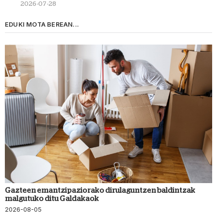
2026-07-28
EDUKI MOTA BEREAN...
Gazteen emantzipaziorako dirulaguntzen baldintzak
malgutuko ditu Galdakaok
2026-08-05