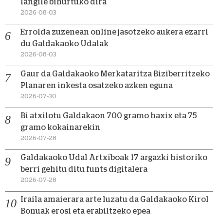
langile bihurtuko dira
2026-08-03
Errolda zuzenean online jasotzeko aukera ezarri
du Galdakaoko Udalak
2026-08-03
Gaur da Galdakaoko Merkataritza Biziberritzeko
Planaren inkesta osatzeko azken eguna
2026-07-30
Bi atxilotu Galdakaon 700 gramo haxix eta 75
gramo kokainarekin
2026-07-28
Galdakaoko Udal Artxiboak 17 argazki historiko
berri gehitu ditu funts digitalera
2026-07-28
Iraila amaierara arte luzatu da Galdakaoko Kirol
Bonuak erosi eta erabiltzeko epea