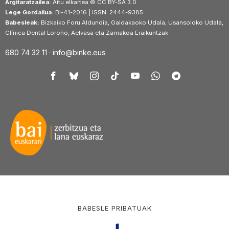
Argitaratzailea:
Aitu elkartea © CC BY-SA 3.0
Lege Gordailua:
BI-41-2016 | ISSN: 2444-9385
Babesleak:
Bizkaiko Foru Aldundia, Galdakaoko Udala, Usansoloko Udala,
Clínica Dental Loroño, Aelvasa eta Zamakoa Eraikuntzak
680 74 32 11 ·
info@binke.eus
BABESLE PRIBATUAK