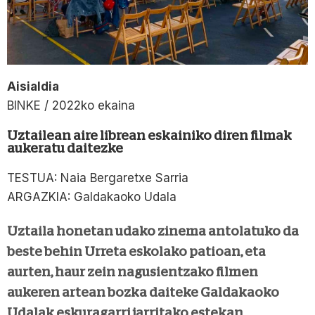
Aisialdia
BINKE / 2022ko ekaina
Uztailean aire librean eskainiko diren filmak
aukeratu daitezke
TESTUA: Naia Bergaretxe Sarria
ARGAZKIA: Galdakaoko Udala
Uztaila honetan udako zinema antolatuko da
beste behin Urreta eskolako patioan, eta
aurten, haur zein nagusientzako filmen
aukeren artean bozka daiteke Galdakaoko
Udalak eskuragarri jarritako estekan.