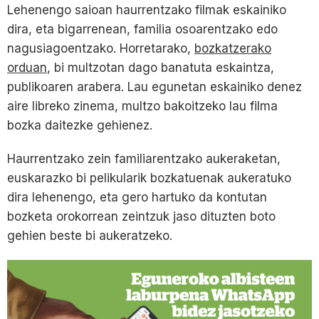
Lehenengo saioan haurrentzako filmak eskainiko
dira, eta bigarrenean, familia osoarentzako edo
nagusiagoentzako. Horretarako,
bozkatzerako
orduan
, bi multzotan dago banatuta eskaintza,
publikoaren arabera. Lau egunetan eskainiko denez
aire libreko zinema, multzo bakoitzeko lau filma
bozka daitezke gehienez.
Haurrentzako zein familiarentzako aukeraketan,
euskarazko bi pelikularik bozkatuenak aukeratuko
dira lehenengo, eta gero hartuko da kontutan
bozketa orokorrean zeintzuk jaso dituzten boto
gehien beste bi aukeratzeko.