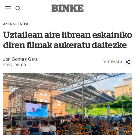
AKTUALITATEA
Uztailean aire librean eskainiko
diren filmak aukeratu daitezke
Jon Gomez Garai
PARTEKATU
2022-06-08