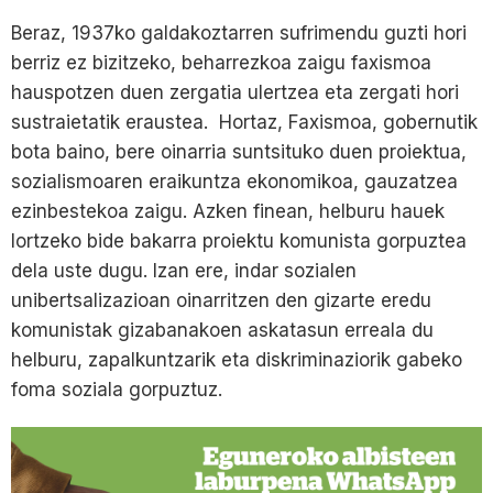
Beraz, 1937ko galdakoztarren sufrimendu guzti hori
berriz ez bizitzeko, beharrezkoa zaigu faxismoa
hauspotzen duen zergatia ulertzea eta zergati hori
sustraietatik eraustea. Hortaz, Faxismoa, gobernutik
bota baino, bere oinarria suntsituko duen proiektua,
sozialismoaren eraikuntza ekonomikoa, gauzatzea
ezinbestekoa zaigu. Azken finean, helburu hauek
lortzeko bide bakarra proiektu komunista gorpuztea
dela uste dugu. Izan ere, indar sozialen
unibertsalizazioan oinarritzen den gizarte eredu
komunistak gizabanakoen askatasun erreala du
helburu, zapalkuntzarik eta diskriminaziorik gabeko
foma soziala gorpuztuz.