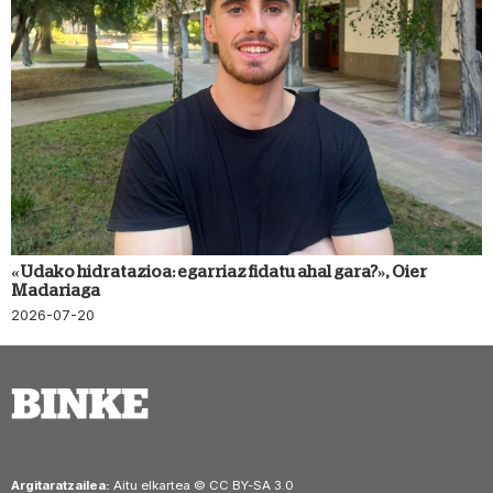
«Udako hidratazioa: egarriaz fidatu ahal gara?», Oier
Madariaga
2026-07-20
Argitaratzailea:
Aitu elkartea © CC BY-SA 3.0