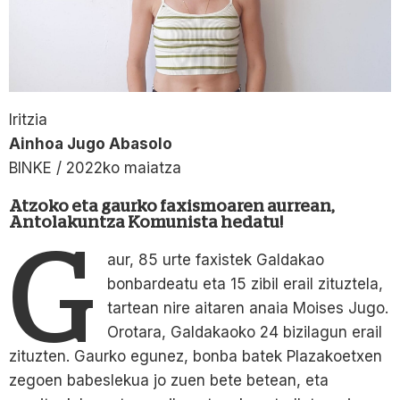
Iritzia
Ainhoa Jugo Abasolo
BINKE / 2022ko maiatza
Atzoko eta gaurko faxismoaren aurrean,
Antolakuntza Komunista hedatu!
G
aur, 85 urte faxistek Galdakao
bonbardeatu eta 15 zibil erail zituztela,
tartean nire aitaren anaia Moises Jugo.
Orotara, Galdakaoko 24 bizilagun erail
zituzten. Gaurko egunez, bonba batek Plazakoetxen
zegoen babeslekua jo zuen bete betean, eta