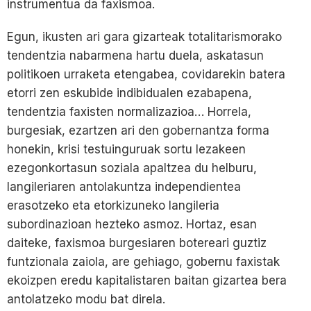
instrumentua da faxismoa.
Egun, ikusten ari gara gizarteak totalitarismorako
tendentzia nabarmena hartu duela, askatasun
politikoen urraketa etengabea, covidarekin batera
etorri zen eskubide indibidualen ezabapena,
tendentzia faxisten normalizazioa… Horrela,
burgesiak, ezartzen ari den gobernantza forma
honekin, krisi testuinguruak sortu lezakeen
ezegonkortasun soziala apaltzea du helburu,
langileriaren antolakuntza independientea
erasotzeko eta etorkizuneko langileria
subordinazioan hezteko asmoz. Hortaz, esan
daiteke, faxismoa burgesiaren botereari guztiz
funtzionala zaiola, are gehiago, gobernu faxistak
ekoizpen eredu kapitalistaren baitan gizartea bera
antolatzeko modu bat direla.