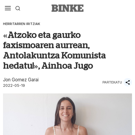
HERRITARREN IRITZIAK
«Atzoko eta gaurko
faxismoaren aurrean,
Antolakuntza Komunista
hedatu!», Ainhoa Jugo
Jon Gomez Garai
PARTEKATU
2022-05-19