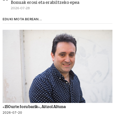
Bonuak erosi eta erabiltzeko epea
2026-07-28
EDUKI MOTA BEREAN...
«150 urte foru barik», Aitzol Altuna
2026-07-20