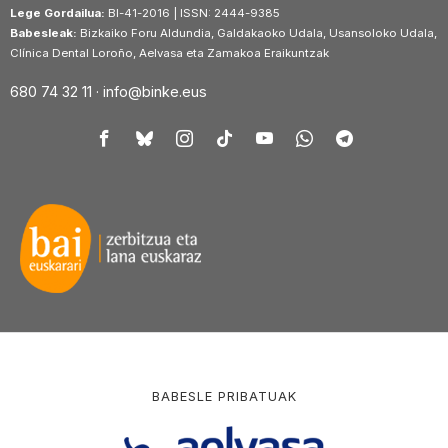
Lege Gordailua:
BI-41-2016 | ISSN: 2444-9385
Babesleak:
Bizkaiko Foru Aldundia, Galdakaoko Udala, Usansoloko Udala,
Clínica Dental Loroño, Aelvasa eta Zamakoa Eraikuntzak
680 74 32 11 ·
info@binke.eus
BABESLE PRIBATUAK