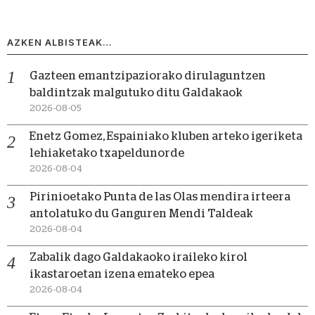
AZKEN ALBISTEAK…
Gazteen emantzipaziorako dirulaguntzen
baldintzak malgutuko ditu Galdakaok
2026-08-05
Enetz Gomez, Espainiako kluben arteko igeriketa
lehiaketako txapeldunorde
2026-08-04
Pirinioetako Punta de las Olas mendira irteera
antolatuko du Ganguren Mendi Taldeak
2026-08-04
Zabalik dago Galdakaoko iraileko kirol
ikastaroetan izena emateko epea
2026-08-04