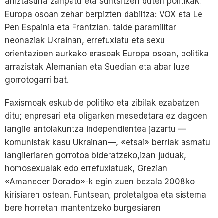
aniztasuna zanpatu eta suntsitzen duten politikak,
Europa osoan zehar berpizten dabiltza: VOX eta Le
Pen Espainia eta Frantzian, talde paramilitar
neonaziak Ukrainan, errefuxiatu eta sexu
orientazioen aurkako erasoak Europa osoan, politika
arrazistak Alemanian eta Suedian eta abar luze
gorrotogarri bat.
Faxismoak eskubide politiko eta zibilak ezabatzen
ditu; enpresari eta oligarken mesedetara ez dagoen
langile antolakuntza independientea jazartu —
komunistak kasu Ukrainan—, «etsai» berriak asmatu
langileriaren gorrotoa bideratzeko,izan juduak,
homosexualak edo errefuxiatuak, Grezian
«Amanecer Dorado»-k egin zuen bezala 2008ko
kirisiaren ostean. Funtsean, proletalgoa eta sistema
bere horretan mantentzeko burgesiaren