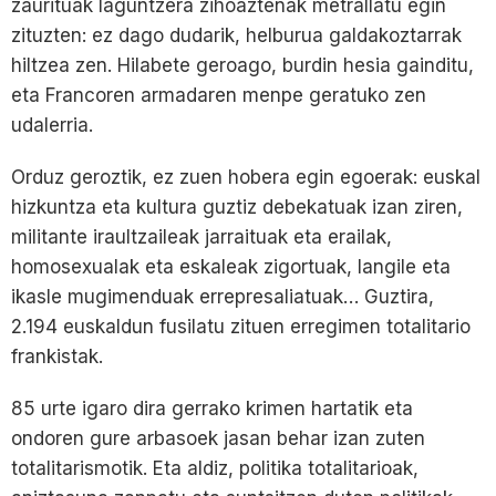
zaurituak laguntzera zihoaztenak metrallatu egin
zituzten: ez dago dudarik, helburua galdakoztarrak
hiltzea zen. Hilabete geroago, burdin hesia gainditu,
eta Francoren armadaren menpe geratuko zen
udalerria.
Orduz geroztik, ez zuen hobera egin egoerak: euskal
hizkuntza eta kultura guztiz debekatuak izan ziren,
militante iraultzaileak jarraituak eta erailak,
homosexualak eta eskaleak zigortuak, langile eta
ikasle mugimenduak errepresaliatuak… Guztira,
2.194 euskaldun fusilatu zituen erregimen totalitario
frankistak.
85 urte igaro dira gerrako krimen hartatik eta
ondoren gure arbasoek jasan behar izan zuten
totalitarismotik. Eta aldiz, politika totalitarioak,