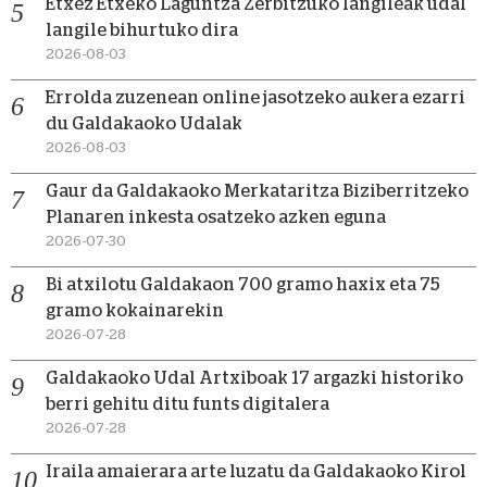
Etxez Etxeko Laguntza Zerbitzuko langileak udal
langile bihurtuko dira
2026-08-03
Errolda zuzenean online jasotzeko aukera ezarri
du Galdakaoko Udalak
2026-08-03
Gaur da Galdakaoko Merkataritza Biziberritzeko
Planaren inkesta osatzeko azken eguna
2026-07-30
Bi atxilotu Galdakaon 700 gramo haxix eta 75
gramo kokainarekin
2026-07-28
Galdakaoko Udal Artxiboak 17 argazki historiko
berri gehitu ditu funts digitalera
2026-07-28
Iraila amaierara arte luzatu da Galdakaoko Kirol