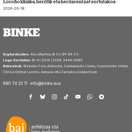
Loroño klinika, herritik eta herriarentzat sortutakoa
2026-05-18
Argitaratzailea:
Aitu elkartea © CC BY-SA 3.0
Lege Gordailua:
BI-41-2016 | ISSN: 2444-9385
Babesleak:
Bizkaiko Foru Aldundia, Galdakaoko Udala, Usansoloko Udala,
Clínica Dental Loroño, Aelvasa eta Zamakoa Eraikuntzak
680 74 32 11 ·
info@binke.eus