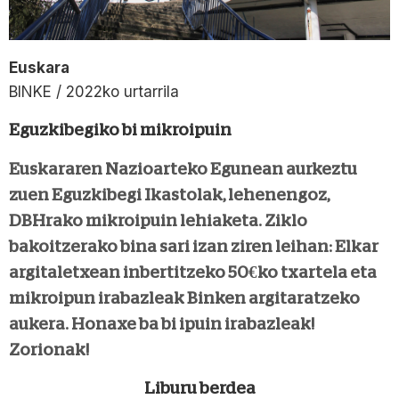
Euskara
BINKE / 2022ko urtarrila
Eguzkibegiko bi mikroipuin
Euskararen Nazioarteko Egunean aurkeztu
zuen Eguzkibegi Ikastolak, lehenengoz,
DBHrako mikroipuin lehiaketa. Ziklo
bakoitzerako bina sari izan ziren leihan: Elkar
argitaletxean inbertitzeko 50€ko txartela eta
mikroipun irabazleak Binken argitaratzeko
aukera. Honaxe ba bi ipuin irabazleak!
Zorionak!
Liburu berdea