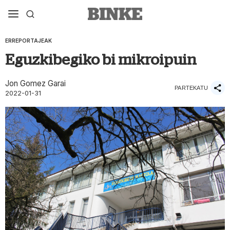
ERREPORTAJEAK
Eguzkibegiko bi mikroipuin
Jon Gomez Garai
PARTEKATU
2022-01-31