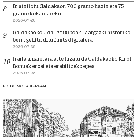
Bi atxilotu Galdakaon 700 gramo haxix eta 75
gramo kokainarekin
2026-07-28
Galdakaoko Udal Artxiboak 17 argazki historiko
berri gehitu ditu funts digitalera
2026-07-28
Iraila amaierara arte luzatu da Galdakaoko Kirol
Bonuak erosi eta erabiltzeko epea
2026-07-28
EDUKI MOTA BEREAN...