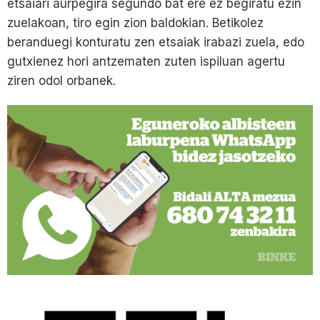
etsaiari aurpegira segundo bat ere ez begiratu ezin
zuelakoan, tiro egin zion baldokian. Betikolez
beranduegi konturatu zen etsaiak irabazi zuela, edo
gutxienez hori antzematen zuten ispiluan agertu
ziren odol orbanek.