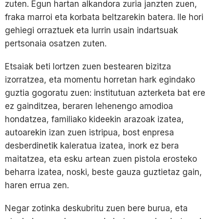
zuten. Egun hartan alkandora zuria janzten zuen,
fraka marroi eta korbata beltzarekin batera. Ile hori
gehiegi orraztuek eta lurrin usain indartsuak
pertsonaia osatzen zuten.
Etsaiak beti lortzen zuen bestearen bizitza
izorratzea, eta momentu horretan hark egindako
guztia gogoratu zuen: institutuan azterketa bat ere
ez gainditzea, beraren lehenengo amodioa
hondatzea, familiako kideekin arazoak izatea,
autoarekin izan zuen istripua, bost enpresa
desberdinetik kaleratua izatea, inork ez bera
maitatzea, eta esku artean zuen pistola erosteko
beharra izatea, noski, beste gauza guztietaz gain,
haren errua zen.
Negar zotinka deskubritu zuen bere burua, eta