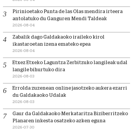
Pirinioetako Punta de las Olas mendira irteera
antolatuko du Ganguren Mendi Taldeak
2026-08-04
Zabalik dago Galdakaoko iraileko kirol
ikastaroetan izena emateko epea
2026-08-04
Etxez Etxeko Laguntza Zerbitzuko langileak udal
langile bihurtuko dira
2026-08-03
Errolda zuzenean online jasotzeko aukera ezarri
du Galdakaoko Udalak
2026-08-03
Gaur da Galdakaoko Merkataritza Biziberritzeko
Planaren inkesta osatzeko azken eguna
2026-07-30