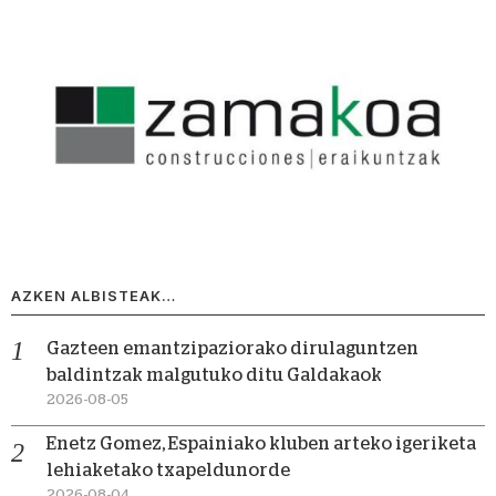
AZKEN ALBISTEAK…
Gazteen emantzipaziorako dirulaguntzen
baldintzak malgutuko ditu Galdakaok
2026-08-05
Enetz Gomez, Espainiako kluben arteko igeriketa
lehiaketako txapeldunorde
2026-08-04