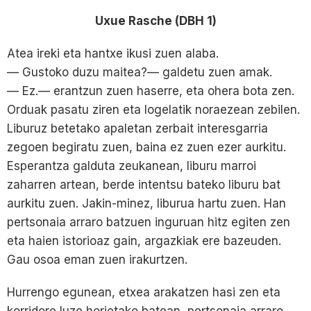
Uxue Rasche (DBH 1)
Atea ireki eta hantxe ikusi zuen alaba.
— Gustoko duzu maitea?— galdetu zuen amak.
— Ez.— erantzun zuen haserre, eta ohera bota zen.
Orduak pasatu ziren eta logelatik noraezean zebilen.
Liburuz betetako apaletan zerbait interesgarria
zegoen begiratu zuen, baina ez zuen ezer aurkitu.
Esperantza galduta zeukanean, liburu marroi
zaharren artean, berde intentsu bateko liburu bat
aurkitu zuen. Jakin-minez, liburua hartu zuen. Han
pertsonaia arraro batzuen inguruan hitz egiten zen
eta haien istorioaz gain, argazkiak ere bazeuden.
Gau osoa eman zuen irakurtzen.
Hurrengo egunean, etxea arakatzen hasi zen eta