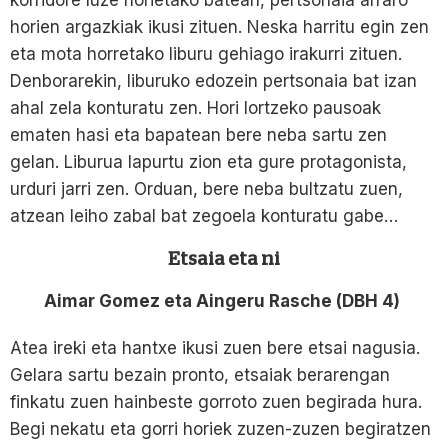
korridore luze horietako batean, pertsonaia arraro
horien argazkiak ikusi zituen. Neska harritu egin zen
eta mota horretako liburu gehiago irakurri zituen.
Denborarekin, liburuko edozein pertsonaia bat izan
ahal zela konturatu zen. Hori lortzeko pausoak
ematen hasi eta bapatean bere neba sartu zen
gelan. Liburua lapurtu zion eta gure protagonista,
urduri jarri zen. Orduan, bere neba bultzatu zuen,
atzean leiho zabal bat zegoela konturatu gabe…
Etsaia eta ni
Aimar Gomez eta Aingeru Rasche (DBH 4)
Atea ireki eta hantxe ikusi zuen bere etsai nagusia.
Gelara sartu bezain pronto, etsaiak berarengan
finkatu zuen hainbeste gorroto zuen begirada hura.
Begi nekatu eta gorri horiek zuzen-zuzen begiratzen