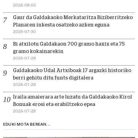
2026-08-03
Gaur da Galdakaoko Merkataritza Biziberritzeko
Planaren inkesta osatzeko azken eguna
2026-07-30
Bi atxilotu Galdakaon 700 gramo haxix eta 75
gramo kokainarekin
2026-07-28
Galdakaoko Udal Artxiboak 17 argazki historiko
berri gehitu ditu funts digitalera
2026-07-28
Iraila amaierara arte luzatu da Galdakaoko Kirol
Bonuak erosi eta erabiltzeko epea
2026-07-28
EDUKI MOTA BEREAN...