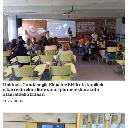
Unkinak, Gandasegik, Elexalde BHIk eta familiek
elkarrekin ekin diote smartphone-eskuraketa
atzeratzeko bideari
2026-06-08