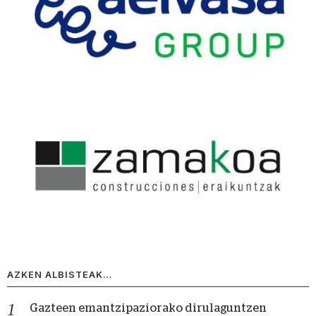
AZKEN ALBISTEAK…
Gazteen emantzipaziorako dirulaguntzen