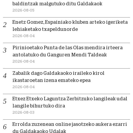
baldintzak malgutuko ditu Galdakaok
2026-08-05
Enetz Gomez, Espainiako kluben arteko igeriketa
lehiaketako txapeldunorde
2026-08-04
Pirinioetako Punta de las Olas mendira irteera
antolatuko du Ganguren Mendi Taldeak
2026-08-04
Zabalik dago Galdakaoko iraileko kirol
ikastaroetan izena emateko epea
2026-08-04
Etxez Etxeko Laguntza Zerbitzuko langileak udal
langile bihurtuko dira
2026-08-03
Errolda zuzenean online jasotzeko aukera ezarri
du Galdakaoko Udalak