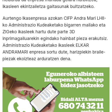
ikasleen ekintzailetza gaitasunak bultzatzeko.
Aurtengo Ikasenpresa azokan CIFP Andra Mari LHII-
ko Administrazio Kudeaketako bigarren mailako eta
ZIGeko ikasleek hartu dute parte 3D
inprimagailuarekin egindako hainbat pieza erakutsiz.
Administrazio Kudeaketako ikasleek ELKAR
ANDRAMARI enpresa sortu dute, harizpiekin braile-
piezak ekoizteaz arduratzen dena.