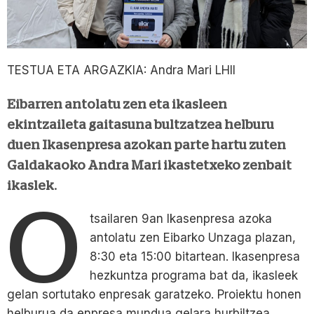
TESTUA ETA ARGAZKIA: Andra Mari LHII
Eibarren antolatu zen eta ikasleen
ekintzaileta gaitasuna bultzatzea helburu
duen Ikasenpresa azokan parte hartu zuten
Galdakaoko Andra Mari ikastetxeko zenbait
ikaslek.
O
tsailaren 9an Ikasenpresa azoka
antolatu zen Eibarko Unzaga plazan,
8:30 eta 15:00 bitartean. Ikasenpresa
hezkuntza programa bat da, ikasleek
gelan sortutako enpresak garatzeko. Proiektu honen
helburua da enpresa mundua gelara hurbiltzea,