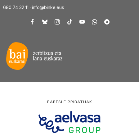
680 74 32 11 ·
info@binke.eus
BABESLE PRIBATUAK