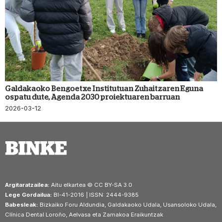
Galdakaoko Bengoetxe Institutuan Zuhaitzaren Eguna
ospatu dute, Agenda 2030 proiektuaren barruan
2026-03-12
Argitaratzailea:
Aitu elkartea © CC BY-SA 3.0
Lege Gordailua:
BI-41-2016 | ISSN: 2444-9385
Babesleak:
Bizkaiko Foru Aldundia, Galdakaoko Udala, Usansoloko Udala,
Clínica Dental Loroño, Aelvasa eta Zamakoa Eraikuntzak