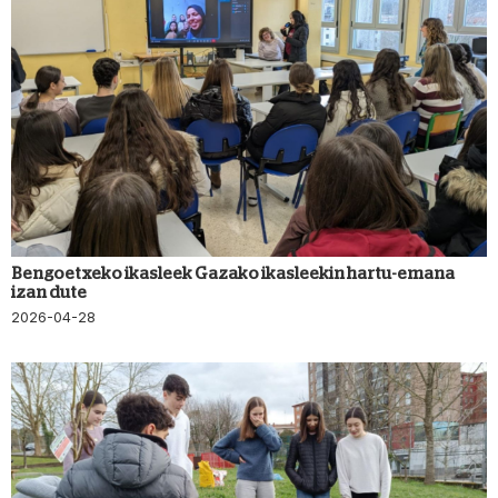
Bengoetxeko ikasleek Gazako ikasleekin hartu-emana
izan dute
2026-04-28