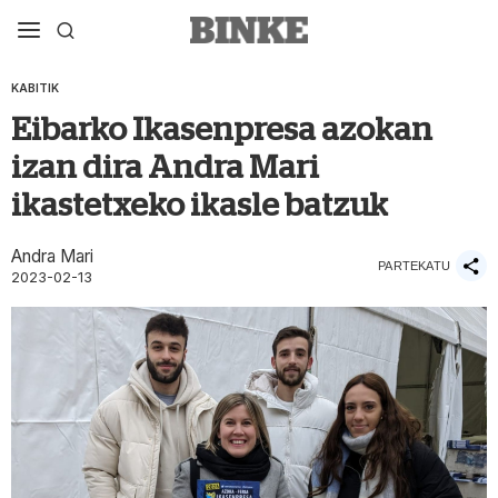
KABITIK
Eibarko Ikasenpresa azokan
izan dira Andra Mari
ikastetxeko ikasle batzuk
Andra Mari
PARTEKATU
2023-02-13