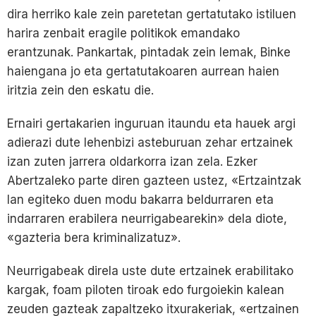
dira herriko kale zein paretetan gertatutako istiluen
harira zenbait eragile politikok emandako
erantzunak. Pankartak, pintadak zein lemak, Binke
haiengana jo eta gertatutakoaren aurrean haien
iritzia zein den eskatu die.
Ernairi gertakarien inguruan itaundu eta hauek argi
adierazi dute lehenbizi asteburuan zehar ertzainek
izan zuten jarrera oldarkorra izan zela. Ezker
Abertzaleko parte diren gazteen ustez, «Ertzaintzak
lan egiteko duen modu bakarra beldurraren eta
indarraren erabilera neurrigabearekin» dela diote,
«gazteria bera kriminalizatuz».
Neurrigabeak direla uste dute ertzainek erabilitako
kargak, foam piloten tiroak edo furgoiekin kalean
zeuden gazteak zapaltzeko itxurakeriak, «ertzainen