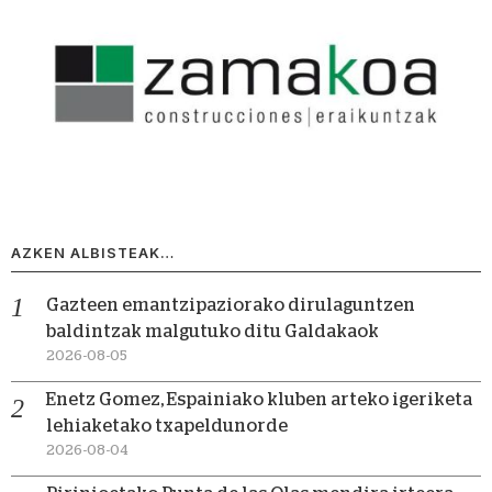
AZKEN ALBISTEAK…
Gazteen emantzipaziorako dirulaguntzen
baldintzak malgutuko ditu Galdakaok
2026-08-05
Enetz Gomez, Espainiako kluben arteko igeriketa
lehiaketako txapeldunorde
2026-08-04