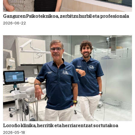
Ganguren Psikoteknikoa, zerbitzu hurbil eta profesionala
2026-06-22
Loroño klinika, herritik eta herriarentzat sortutakoa
2026-05-18