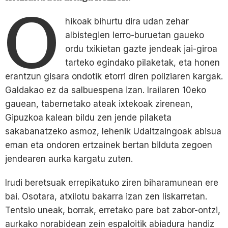
O
hikoak bihurtu dira udan zehar
albistegien lerro-buruetan gaueko
ordu txikietan gazte jendeak jai-giroa
tarteko egindako pilaketak, eta honen
erantzun gisara ondotik etorri diren poliziaren kargak.
Galdakao ez da salbuespena izan. Irailaren 10eko
gauean, tabernetako ateak ixtekoak zirenean,
Gipuzkoa kalean bildu zen jende pilaketa
sakabanatzeko asmoz, lehenik Udaltzaingoak abisua
eman eta ondoren ertzainek bertan bilduta zegoen
jendearen aurka kargatu zuten.
Irudi beretsuak errepikatuko ziren biharamunean ere
bai. Osotara, atxilotu bakarra izan zen liskarretan.
Tentsio uneak, borrak, erretako pare bat zabor-ontzi,
aurkako norabidean zein espaloitik abiadura handiz