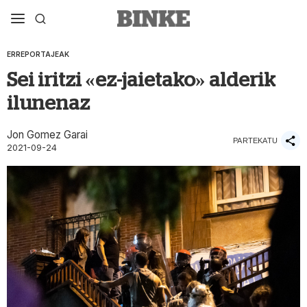
ERREPORTAJEAK
Sei iritzi «ez-jaietako» alderik
ilunenaz
Jon Gomez Garai
PARTEKATU
2021-09-24