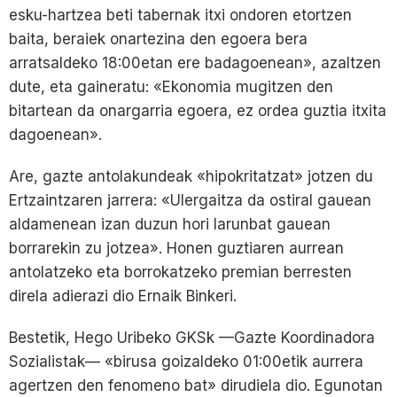
esku-hartzea beti tabernak itxi ondoren etortzen
baita, beraiek onartezina den egoera bera
arratsaldeko 18:00etan ere badagoenean», azaltzen
dute, eta gaineratu: «Ekonomia mugitzen den
bitartean da onargarria egoera, ez ordea guztia itxita
dagoenean».
Are, gazte antolakundeak «hipokritatzat» jotzen du
Ertzaintzaren jarrera: «Ulergaitza da ostiral gauean
aldamenean izan duzun hori larunbat gauean
borrarekin zu jotzea». Honen guztiaren aurrean
antolatzeko eta borrokatzeko premian berresten
direla adierazi dio Ernaik Binkeri.
Bestetik, Hego Uribeko GKSk —Gazte Koordinadora
Sozialistak— «birusa goizaldeko 01:00etik aurrera
agertzen den fenomeno bat» dirudiela dio. Egunotan