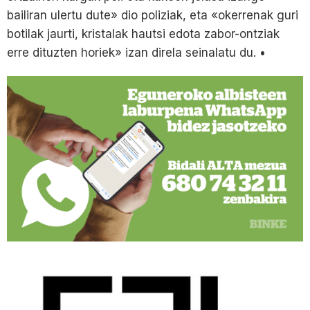
bailiran ulertu dute» dio poliziak, eta «okerrenak guri
botilak jaurti, kristalak hautsi edota zabor-ontziak
erre dituzten horiek» izan direla seinalatu du. •