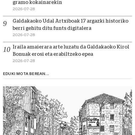
gramo kokainarekin
2026-07-28
Galdakaoko Udal Artxiboak 17 argazki historiko
berri gehitu ditu funts digitalera
2026-07-28
Iraila amaierara arte luzatu da Galdakaoko Kirol
Bonuak erosi eta erabiltzeko epea
2026-07-28
EDUKI MOTA BEREAN...