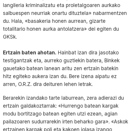
langileria kriminalizatu eta proletalgoaren aurkako
salbuespen neurriak onartu dituztela» nabarmentzen
du. Hala, «basakeria honen aurrean, gizarte
totalitario honen aurka antolatzera» dei egiten du
GKSk.
Ertzain baten ahotan.
Hainbat izan dira jasotako
testigantzak eta, aurreko guztiekin batera, Binkek
gauetako batean lanean aritu zen ertzain batekin
hitz egiteko aukera izan du. Bere izena aipatu ez
arren, O.R.Z. dira deituren lehen letrak.
Berarekin izandako tarte laburrean, zera adierazi du
ertzain galdakoztarrak: «Hurrengo batean kargak
modu bortitzago batean egiten utzi ezean, agian
pailazoaren sudurrarekin irten beharko gara». «Askok
ertzainen kargak poli eta kakoen jolasa izango