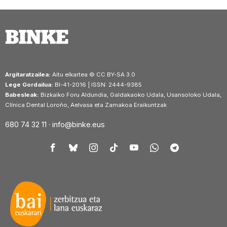
Argitaratzailea:
Aitu elkartea © CC BY-SA 3.0
Lege Gordailua:
BI-41-2016 | ISSN: 2444-9385
Babesleak:
Bizkaiko Foru Aldundia, Galdakaoko Udala, Usansoloko Udala,
Clínica Dental Loroño, Aelvasa eta Zamakoa Eraikuntzak
680 74 32 11 ·
info@binke.eus