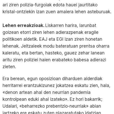
ari ziren polizia-furgoiak edota hauei jaurtitako
kristal-ontziekin izan zuen amaiera lehen asteburuak.
Lehen erreakzioak.
Liskarren harira, larunbat
goizean etorri ziren lehen adierazpenak eragile
politikoen aldetik. EAJ eta EGI izan ziren honetan
lehenak. Jeltzaleek modu bateratuan prentsa oharra
kaleratu, eta bertan, hasteko, gauez zehar lanean
aritu ziren poliziei haien erabateko babesa adierazi
zieten.
Era berean, egun oposizioan diharduen alderdiak
herritarrei erantzukizunez jokatzea eskatu zien, hala,
«denon artean ahal den neurrian pandemia
kontrolpean eduki ahal izateko». Ez hori bakarrik;
Udalari, «beharrezko prebentzio-neurriak» abian
jartzeko ere eskatu zuten plazaratutako idatzian,