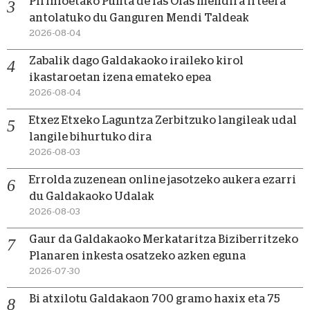
Pirinioetako Punta de las Olas mendira irteera
antolatuko du Ganguren Mendi Taldeak
2026-08-04
Zabalik dago Galdakaoko iraileko kirol
ikastaroetan izena emateko epea
2026-08-04
Etxez Etxeko Laguntza Zerbitzuko langileak udal
langile bihurtuko dira
2026-08-03
Errolda zuzenean online jasotzeko aukera ezarri
du Galdakaoko Udalak
2026-08-03
Gaur da Galdakaoko Merkataritza Biziberritzeko
Planaren inkesta osatzeko azken eguna
2026-07-30
Bi atxilotu Galdakaon 700 gramo haxix eta 75