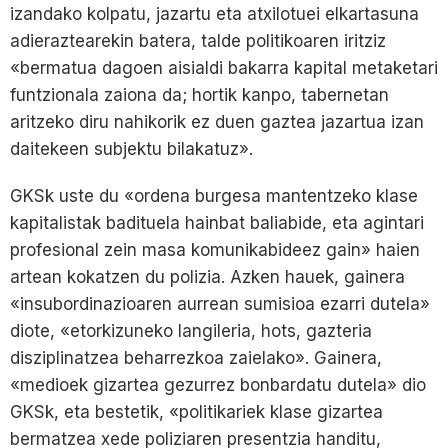
izandako kolpatu, jazartu eta atxilotuei elkartasuna
adieraztearekin batera, talde politikoaren iritziz
«bermatua dagoen aisialdi bakarra kapital metaketari
funtzionala zaiona da; hortik kanpo, tabernetan
aritzeko diru nahikorik ez duen gaztea jazartua izan
daitekeen subjektu bilakatuz».
GKSk uste du «ordena burgesa mantentzeko klase
kapitalistak badituela hainbat baliabide, eta agintari
profesional zein masa komunikabideez gain» haien
artean kokatzen du polizia. Azken hauek, gainera
«insubordinazioaren aurrean sumisioa ezarri dutela»
diote, «etorkizuneko langileria, hots, gazteria
disziplinatzea beharrezkoa zaielako». Gainera,
«medioek gizartea gezurrez bonbardatu dutela» dio
GKSk, eta bestetik, «politikariek klase gizartea
bermatzea xede poliziaren presentzia handitu,