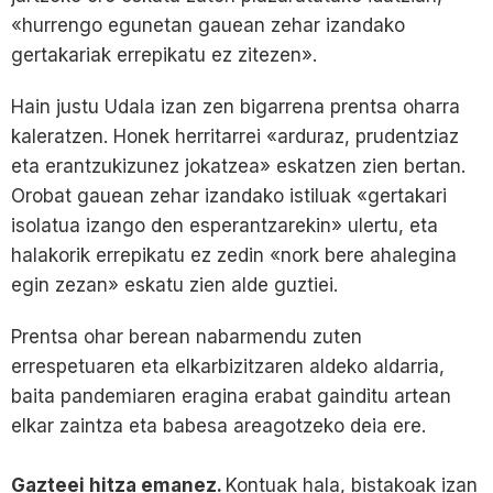
«hurrengo egunetan gauean zehar izandako
gertakariak errepikatu ez zitezen».
Hain justu Udala izan zen bigarrena prentsa oharra
kaleratzen. Honek herritarrei «arduraz, prudentziaz
eta erantzukizunez jokatzea» eskatzen zien bertan.
Orobat gauean zehar izandako istiluak «gertakari
isolatua izango den esperantzarekin» ulertu, eta
halakorik errepikatu ez zedin «nork bere ahalegina
egin zezan» eskatu zien alde guztiei.
Prentsa ohar berean nabarmendu zuten
errespetuaren eta elkarbizitzaren aldeko aldarria,
baita pandemiaren eragina erabat gainditu artean
elkar zaintza eta babesa areagotzeko deia ere.
Gazteei hitza emanez.
Kontuak hala, bistakoak izan