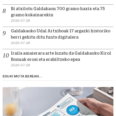
Bi atxilotu Galdakaon 700 gramo haxix eta 75
gramo kokainarekin
2026-07-28
Galdakaoko Udal Artxiboak 17 argazki historiko
berri gehitu ditu funts digitalera
2026-07-28
Iraila amaierara arte luzatu da Galdakaoko Kirol
Bonuak erosi eta erabiltzeko epea
2026-07-28
EDUKI MOTA BEREAN...