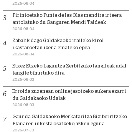
2026-08-04
Pirinioetako Punta de las Olas mendira irteera
antolatuko du Ganguren Mendi Taldeak
2026-08-04
Zabalik dago Galdakaoko iraileko kirol
ikastaroetan izena emateko epea
2026-08-04
Etxez Etxeko Laguntza Zerbitzuko langileak udal
langile bihurtuko dira
2026-08-03
Errolda zuzenean online jasotzeko aukera ezarri
du Galdakaoko Udalak
2026-08-03
Gaur da Galdakaoko Merkataritza Biziberritzeko
Planaren inkesta osatzeko azken eguna
2026-07-30