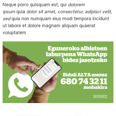
Neque porro quisquam est, qui
dolorem
ipsum
quia
dolor sit amet, consectetur, adipisci velit,
sed
quia non numquam eius modi tempora incidunt
ut labore et dolore magnam aliquam quaerat
voluptatem