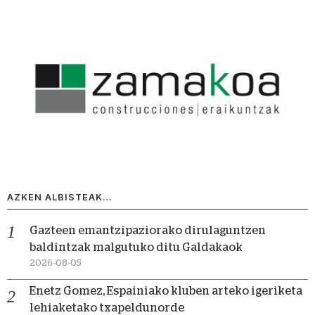
AZKEN ALBISTEAK…
Gazteen emantzipaziorako dirulaguntzen
baldintzak malgutuko ditu Galdakaok
2026-08-05
Enetz Gomez, Espainiako kluben arteko igeriketa
lehiaketako txapeldunorde