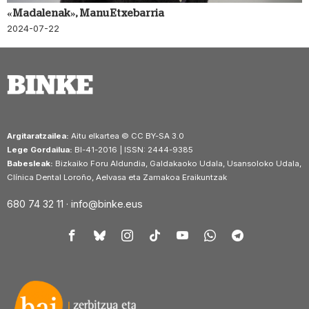
«Madalenak», Manu Etxebarria
2024-07-22
Argitaratzailea:
Aitu elkartea © CC BY-SA 3.0
Lege Gordailua:
BI-41-2016 | ISSN: 2444-9385
Babesleak:
Bizkaiko Foru Aldundia, Galdakaoko Udala, Usansoloko Udala,
Clínica Dental Loroño, Aelvasa eta Zamakoa Eraikuntzak
680 74 32 11 ·
info@binke.eus