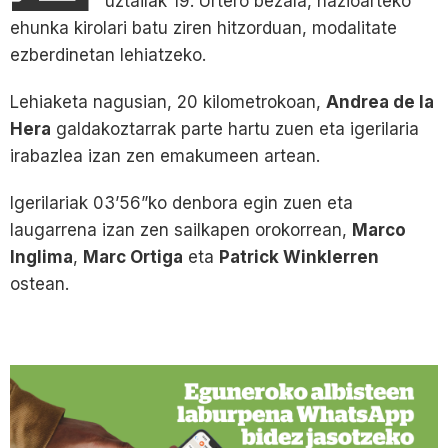
uztailak 19. Urtero bezala, nazioarteko
ehunka kirolari batu ziren hitzorduan, modalitate
ezberdinetan lehiatzeko.
Lehiaketa nagusian, 20 kilometrokoan,
Andrea de la
Hera
galdakoztarrak parte hartu zuen eta igerilaria
irabazlea izan zen emakumeen artean.
Igerilariak 03’56”ko denbora egin zuen eta
laugarrena izan zen sailkapen orokorrean,
Marco
Inglima
,
Marc Ortiga
eta
Patrick Winklerren
ostean.