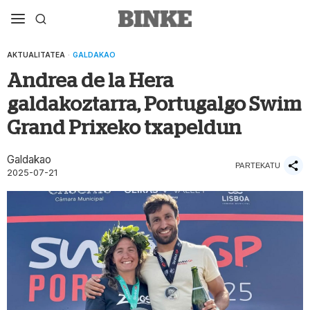
AKTUALITATEA
·
GALDAKAO
Andrea de la Hera
galdakoztarra, Portugalgo Swim
Grand Prixeko txapeldun
Galdakao
PARTEKATU
2025-07-21