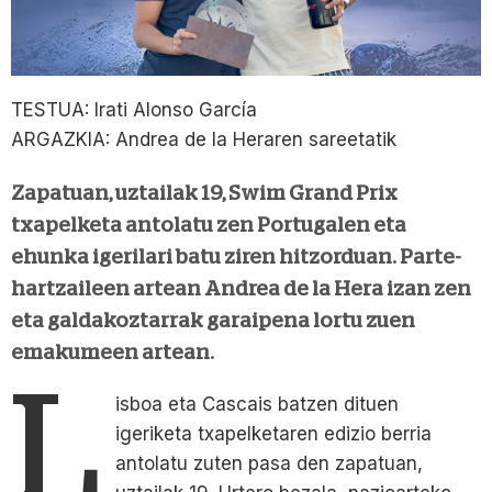
TESTUA: Irati Alonso García
ARGAZKIA: Andrea de la Heraren sareetatik
Zapatuan, uztailak 19, Swim Grand Prix
txapelketa antolatu zen Portugalen eta
ehunka igerilari batu ziren hitzorduan. Parte-
hartzaileen artean Andrea de la Hera izan zen
eta galdakoztarrak garaipena lortu zuen
emakumeen artean.
L
isboa eta Cascais batzen dituen
igeriketa txapelketaren edizio berria
antolatu zuten pasa den zapatuan,