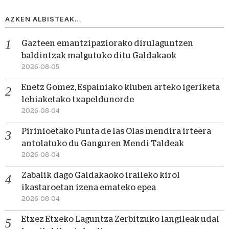
AZKEN ALBISTEAK…
Gazteen emantzipaziorako dirulaguntzen
baldintzak malgutuko ditu Galdakaok
2026-08-05
Enetz Gomez, Espainiako kluben arteko igeriketa
lehiaketako txapeldunorde
2026-08-04
Pirinioetako Punta de las Olas mendira irteera
antolatuko du Ganguren Mendi Taldeak
2026-08-04
Zabalik dago Galdakaoko iraileko kirol
ikastaroetan izena emateko epea
2026-08-04
Etxez Etxeko Laguntza Zerbitzuko langileak udal