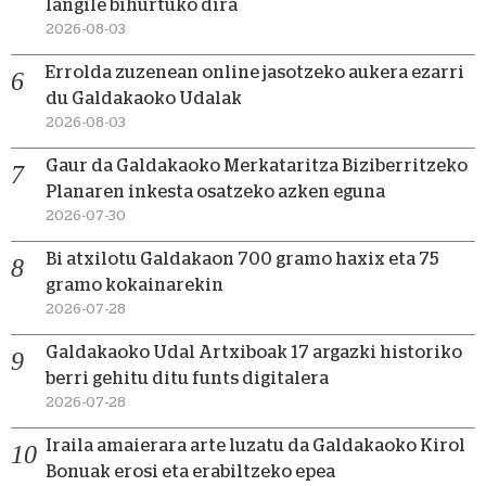
langile bihurtuko dira
2026-08-03
Errolda zuzenean online jasotzeko aukera ezarri
du Galdakaoko Udalak
2026-08-03
Gaur da Galdakaoko Merkataritza Biziberritzeko
Planaren inkesta osatzeko azken eguna
2026-07-30
Bi atxilotu Galdakaon 700 gramo haxix eta 75
gramo kokainarekin
2026-07-28
Galdakaoko Udal Artxiboak 17 argazki historiko
berri gehitu ditu funts digitalera
2026-07-28
Iraila amaierara arte luzatu da Galdakaoko Kirol
Bonuak erosi eta erabiltzeko epea