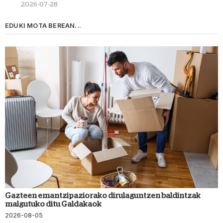
2026-07-28
EDUKI MOTA BEREAN...
Gazteen emantzipaziorako dirulaguntzen baldintzak
malgutuko ditu Galdakaok
2026-08-05