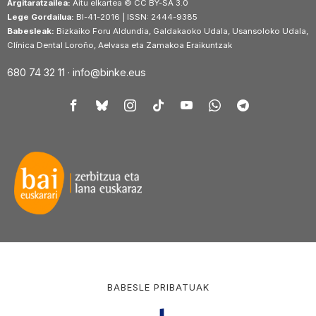
Argitaratzailea:
Aitu elkartea © CC BY-SA 3.0
Lege Gordailua:
BI-41-2016 | ISSN: 2444-9385
Babesleak:
Bizkaiko Foru Aldundia, Galdakaoko Udala, Usansoloko Udala,
Clínica Dental Loroño, Aelvasa eta Zamakoa Eraikuntzak
680 74 32 11 ·
info@binke.eus
BABESLE PRIBATUAK