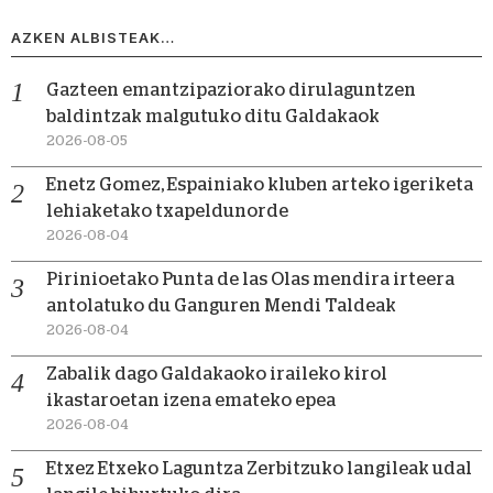
AZKEN ALBISTEAK…
Gazteen emantzipaziorako dirulaguntzen
baldintzak malgutuko ditu Galdakaok
2026-08-05
Enetz Gomez, Espainiako kluben arteko igeriketa
lehiaketako txapeldunorde
2026-08-04
Pirinioetako Punta de las Olas mendira irteera
antolatuko du Ganguren Mendi Taldeak
2026-08-04
Zabalik dago Galdakaoko iraileko kirol
ikastaroetan izena emateko epea
2026-08-04
Etxez Etxeko Laguntza Zerbitzuko langileak udal