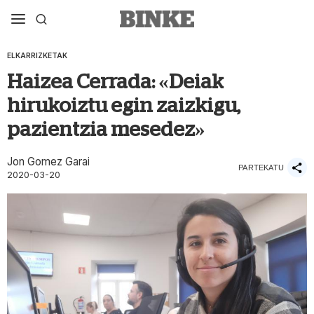
ELKARRIZKETAK
Haizea Cerrada: «Deiak
hirukoiztu egin zaizkigu,
pazientzia mesedez»
Jon Gomez Garai
PARTEKATU
2020-03-20