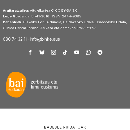
Argitaratzailea:
Aitu elkartea © CC BY-SA 3.0
Lege Gordailua:
BI-41-2016 | ISSN: 2444-9385
Babesleak:
Bizkaiko Foru Aldundia, Galdakaoko Udala, Usansoloko Udala,
Clínica Dental Loroño, Aelvasa eta Zamakoa Eraikuntzak
680 74 32 11 ·
info@binke.eus
BABESLE PRIBATUAK