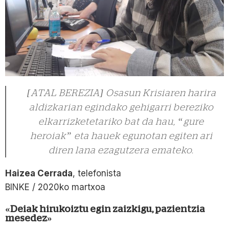
[ATAL BEREZIA] Osasun Krisiaren harira
aldizkarian egindako gehigarri bereziko
elkarrizketetariko bat da hau, “gure
heroiak” eta hauek egunotan egiten ari
diren lana ezagutzera emateko.
Haizea Cerrada
, telefonista
BINKE / 2020ko martxoa
«Deiak hirukoiztu egin zaizkigu, pazientzia
mesedez»