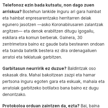
Telefonoz ezin bada kutsatu, non dago zuen
arriskua?
Bostehun lankide inguru ari gara hainbat
eta hainbat enpresarentzako herritarren deiak
egunero jasotzen —asko Koronabirusaren zalantzak
argitzen— eta denok erabiltzen ditugu igogailu,
eskilara eta komun berberak. Gainera, 30
zentrimetora baino ez gaude bata bestearen ondoan
eta txanda batetik bestera ez dira ordenagailuen
arratoi eta teklatuak garbitzen.
Garbitasun neurririk ez duzue?
Baldintzak oso
eskasak dira. Mahai bakoitzean zazpi eta hamar
pertsona inguru egoten gara eta eskuak, mahaia eta
arratoiak garbitzeko botilatxo bana baino ez dugu
denontzako.
Protokoloa orduan zaintzen da, ezta?
Bai, baina