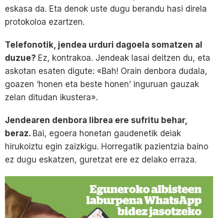
eskasa da. Eta denok uste dugu berandu hasi direla
protokoloa ezartzen.
Telefonotik, jendea urduri dagoela somatzen al
duzue?
Ez, kontrakoa. Jendeak lasai deitzen du, eta
askotan esaten digute: «Bah! Orain denbora dudala,
goazen ‘honen eta beste honen’ inguruan gauzak
zelan ditudan ikustera».
Jendearen denbora librea ere sufritu behar,
beraz.
Bai, egoera honetan gaudenetik deiak
hirukoiztu egin zaizkigu. Horregatik pazientzia baino
ez dugu eskatzen, guretzat ere ez delako erraza.