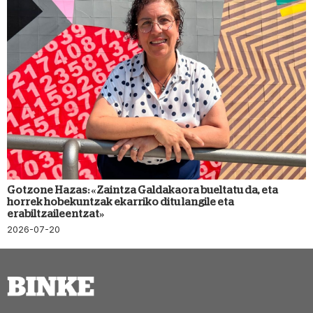
Gotzone Hazas: «Zaintza Galdakaora bueltatu da, eta
horrek hobekuntzak ekarriko ditu langile eta
erabiltzaileentzat»
2026-07-20