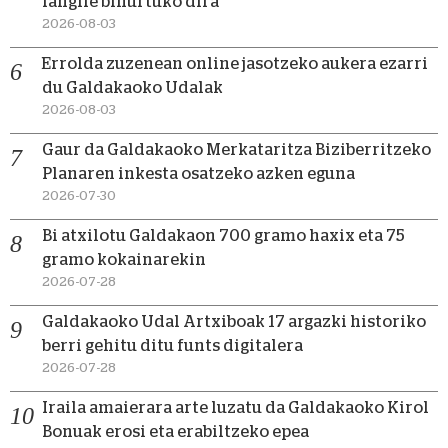
langile bihurtuko dira
2026-08-03
Errolda zuzenean online jasotzeko aukera ezarri
du Galdakaoko Udalak
2026-08-03
Gaur da Galdakaoko Merkataritza Biziberritzeko
Planaren inkesta osatzeko azken eguna
2026-07-30
Bi atxilotu Galdakaon 700 gramo haxix eta 75
gramo kokainarekin
2026-07-28
Galdakaoko Udal Artxiboak 17 argazki historiko
berri gehitu ditu funts digitalera
2026-07-28
Iraila amaierara arte luzatu da Galdakaoko Kirol
Bonuak erosi eta erabiltzeko epea