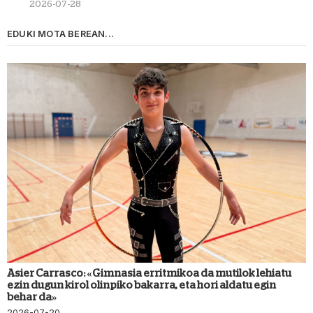
2026-07-28
EDUKI MOTA BEREAN...
Asier Carrasco: «Gimnasia erritmikoa da mutilok lehiatu
ezin dugun kirol olinpiko bakarra, eta hori aldatu egin
behar da»
2026-07-20