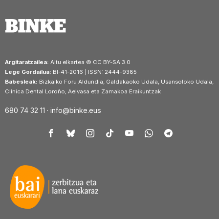
Argitaratzailea:
Aitu elkartea © CC BY-SA 3.0
Lege Gordailua:
BI-41-2016 | ISSN: 2444-9385
Babesleak:
Bizkaiko Foru Aldundia, Galdakaoko Udala, Usansoloko Udala,
Clínica Dental Loroño, Aelvasa eta Zamakoa Eraikuntzak
680 74 32 11 ·
info@binke.eus