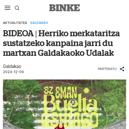
AKTUALITATEA
·
GALDAKAO
BIDEOA | Herriko merkataritza
sustatzeko kanpaina jarri du
martxan Galdakaoko Udalak
Galdakao
PARTEKATU
2024-12-09