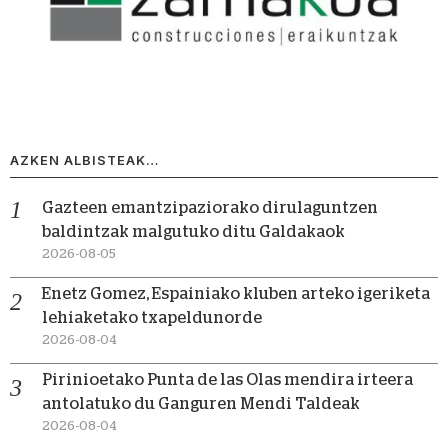
AZKEN ALBISTEAK…
Gazteen emantzipaziorako dirulaguntzen
baldintzak malgutuko ditu Galdakaok
2026-08-05
Enetz Gomez, Espainiako kluben arteko igeriketa
lehiaketako txapeldunorde
2026-08-04
Pirinioetako Punta de las Olas mendira irteera
antolatuko du Ganguren Mendi Taldeak
2026-08-04