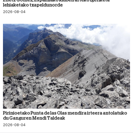
lehiaketako txapeldunorde
2026-08-04
Pirinioetako Punta de las Olas mendira irteera antolatuko
du Ganguren Mendi Taldeak
2026-08-04