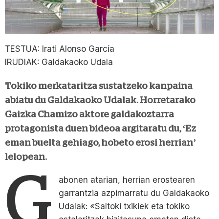
TESTUA: Irati Alonso García
IRUDIAK: Galdakaoko Udala
Tokiko merkataritza sustatzeko kanpaina
abiatu du Galdakaoko Udalak. Horretarako
Gaizka Chamizo aktore galdakoztarra
protagonista duen bideoa argitaratu du, ‘Ez
eman buelta gehiago, hobeto erosi herrian’
lelopean.
G
abonen atarian, herrian erostearen
garrantzia azpimarratu du Galdakaoko
Udalak: «Saltoki txikiek eta tokiko