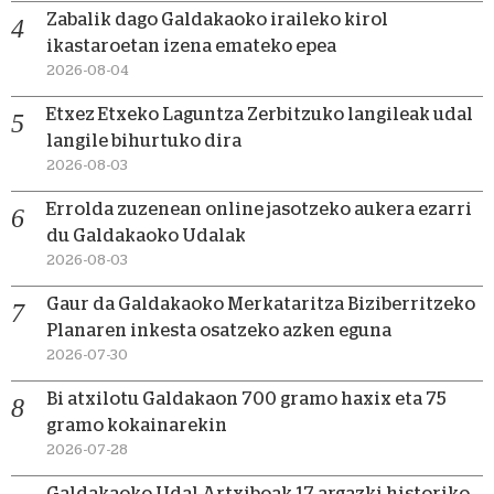
Zabalik dago Galdakaoko iraileko kirol
ikastaroetan izena emateko epea
2026-08-04
Etxez Etxeko Laguntza Zerbitzuko langileak udal
langile bihurtuko dira
2026-08-03
Errolda zuzenean online jasotzeko aukera ezarri
du Galdakaoko Udalak
2026-08-03
Gaur da Galdakaoko Merkataritza Biziberritzeko
Planaren inkesta osatzeko azken eguna
2026-07-30
Bi atxilotu Galdakaon 700 gramo haxix eta 75
gramo kokainarekin
2026-07-28
Galdakaoko Udal Artxiboak 17 argazki historiko