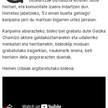
ostalaritzak bizitasuna ematen diote
herriari, eta komunitate izaera indartzen du».
Horretaz jabetzeko, ‘Ez eman buelta gehiago’
kanpaina jarri du martxan bigarren urtez jarraian.
Kanpaina abiarazteko, bideo bat grabatu dute Gaizka
Chamizo aktore galdakoztarrarekin eta udalerriko
merkatari eta herritarrekin, bideoklip moduan
grabatutako iragarkian, «aukerarik onena, beti
herrian» dela gogorarazten duenak.
Hemen Udalak argitaratutako bideoa: