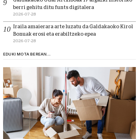
berri gehitu ditu funts digitalera
2026-07-28
Iraila amaierara arte luzatu da Galdakaoko Kirol
Bonuak erosi eta erabiltzeko epea
2026-07-28
EDUKI MOTA BEREAN...