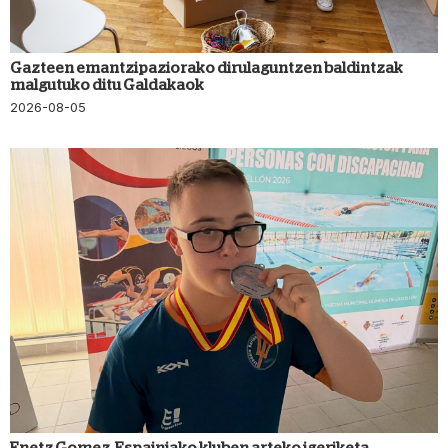
Gazteen emantzipaziorako dirulaguntzen baldintzak
malgutuko ditu Galdakaok
2026-08-05
Enetz Gomez, Espainiako kluben arteko igeriketa