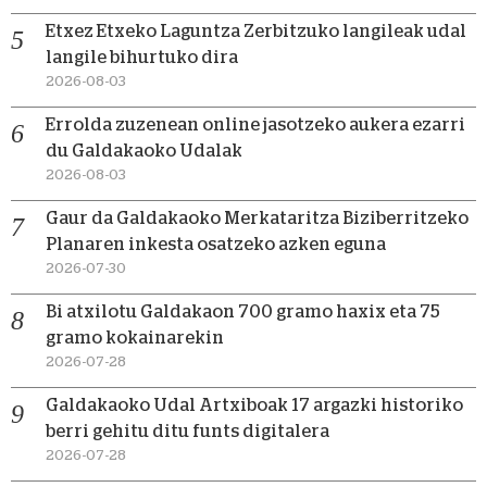
Etxez Etxeko Laguntza Zerbitzuko langileak udal
langile bihurtuko dira
2026-08-03
Errolda zuzenean online jasotzeko aukera ezarri
du Galdakaoko Udalak
2026-08-03
Gaur da Galdakaoko Merkataritza Biziberritzeko
Planaren inkesta osatzeko azken eguna
2026-07-30
Bi atxilotu Galdakaon 700 gramo haxix eta 75
gramo kokainarekin
2026-07-28
Galdakaoko Udal Artxiboak 17 argazki historiko
berri gehitu ditu funts digitalera
2026-07-28