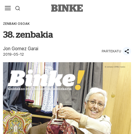
ZENBAKI OSOAK
38. zenbakia
Jon Gomez Garai
PARTEKATU
2019-05-12