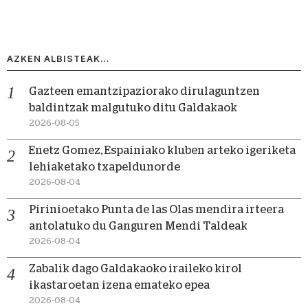
AZKEN ALBISTEAK…
Gazteen emantzipaziorako dirulaguntzen
baldintzak malgutuko ditu Galdakaok
2026-08-05
Enetz Gomez, Espainiako kluben arteko igeriketa
lehiaketako txapeldunorde
2026-08-04
Pirinioetako Punta de las Olas mendira irteera
antolatuko du Ganguren Mendi Taldeak
2026-08-04
Zabalik dago Galdakaoko iraileko kirol
ikastaroetan izena emateko epea
2026-08-04