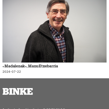
«Madalenak», Manu Etxebarria
2024-07-22