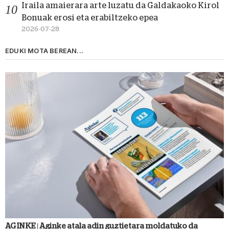
Iraila amaierara arte luzatu da Galdakaoko Kirol
Bonuak erosi eta erabiltzeko epea
2026-07-28
EDUKI MOTA BEREAN...
AGINKE | Aginke atala adin guztietara moldatuko da