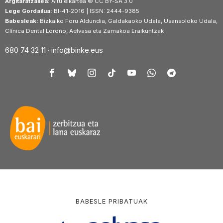
Argitaratzailea:
Aitu elkartea © CC BY-SA 3.0
Lege Gordailua:
BI-41-2016 | ISSN: 2444-9385
Babesleak:
Bizkaiko Foru Aldundia, Galdakaoko Udala, Usansoloko Udala,
Clínica Dental Loroño, Aelvasa eta Zamakoa Eraikuntzak
680 74 32 11 ·
info@binke.eus
BABESLE PRIBATUAK