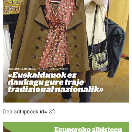
[real3dflipbook id=’3′]