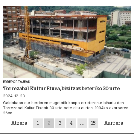
ERREPORTAJEAK
Torrezabal Kultur Etxea, bizitzaz beteriko 30 urte
2024-12-23
Galdakaon eta herriaren mugetatik kanpo erreferente bihurtu den
Torrezabal Kultur Etxeak 30 urte bete ditu aurten. 1994ko azaroaren
26an...
Atzera
1
2
3
4
…
15
Aurrera