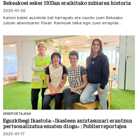
Bekeakoei esker 1933an eraikitako zubiaren historia
2025-01-20
Kamioi batek auzokide bat harrapatu eta zauritu zuen Bekeako
zubian abenduaren 10ean. Kamioiak talka egin zuen errepide...
ERREPORTAJEAK
Eguzkibegi Ikastola: «Ikasleen aniztasunari erantzun
pertsonalizatua ematen diogu» | Publierreportajea
2025-01-17