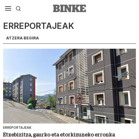
ERREPORTAJEAK
ATZERA BEGIRA
ERREPORTAJEAK
Etxebizitza, gaurko eta etorkizuneko erronka