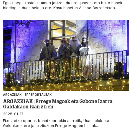
Eguzkibegi Ikastolak umea jartzen du erdigunean, eta baita honek
bidelagun duen heldua ere. Kasu honetan Ainhoa Barrenetxea...
ARGAZKIAK
·
ERREPORTAJEAK
ARGAZKIAK | Errege Magoak eta Gabone Izarra
Galdakaon izan ziren
2025-01-17
Etxez etxe opariak banatzeari ekin aurretik, Usansolok eta
Galdakaok ere jaso zituzten Errege Magoen bisitak...