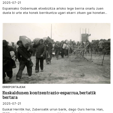
2025-07-21
Espainiako Gobernuak etxebizitza arloko lege berria onartu zuen
duela bi urte eta honek berrikuntza ugari ekarri zituen gai honetan...
ERREPORTAJEAK
Euskaldunen kontzentrazio-esparrua, bertatik
bertara
2025-07-21
Euskal Herritik hur, Zuberoatik urrun barik, dago Gurs herria. Han,