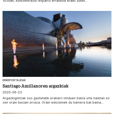
1939an, kontzentrazio-esparru erraldoia eraiki zuten...
ERREPORTAJEAK
Santiago Amillanoren argazkiak
2025-06-23
Argazkigintzak oso gaztetatik erakarri ninduen baina urte haietan ez
zen orain bezain erraza. Orain edozeinek du kamera bat baina...