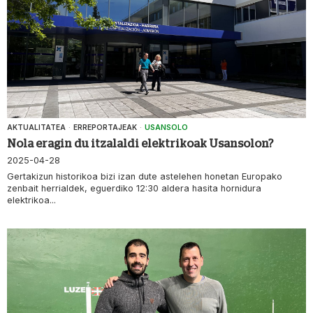
AKTUALITATEA
·
ERREPORTAJEAK
·
USANSOLO
Nola eragin du itzalaldi elektrikoak Usansolon?
2025-04-28
Gertakizun historikoa bizi izan dute astelehen honetan Europako
zenbait herrialdek, eguerdiko 12:30 aldera hasita hornidura
elektrikoa...