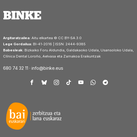
Argitaratzailea:
Aitu elkartea © CC BY-SA 3.0
Lege Gordailua:
BI-41-2016 | ISSN: 2444-9385
Babesleak:
Bizkaiko Foru Aldundia, Galdakaoko Udala, Usansoloko Udala,
Clínica Dental Loroño, Aelvasa eta Zamakoa Eraikuntzak
680 74 32 11 ·
info@binke.eus