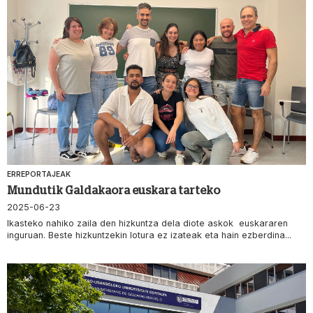
ERREPORTAJEAK
Mundutik Galdakaora euskara tarteko
2025-06-23
Ikasteko nahiko zaila den hizkuntza dela diote askok euskararen
inguruan. Beste hizkuntzekin lotura ez izateak eta hain ezberdina...