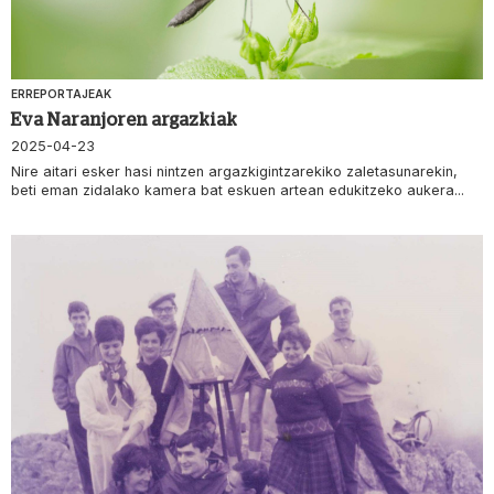
ERREPORTAJEAK
Eva Naranjoren argazkiak
2025-04-23
Nire aitari esker hasi nintzen argazkigintzarekiko zaletasunarekin,
beti eman zidalako kamera bat eskuen artean edukitzeko aukera...