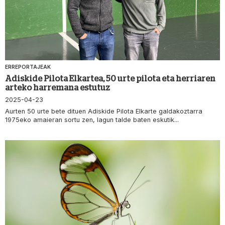
ERREPORTAJEAK
Adiskide Pilota Elkartea, 50 urte pilota eta herriaren
arteko harremana estutuz
2025-04-23
Aurten 50 urte bete dituen Adiskide Pilota Elkarte galdakoztarra
1975eko amaieran sortu zen, lagun talde baten eskutik...