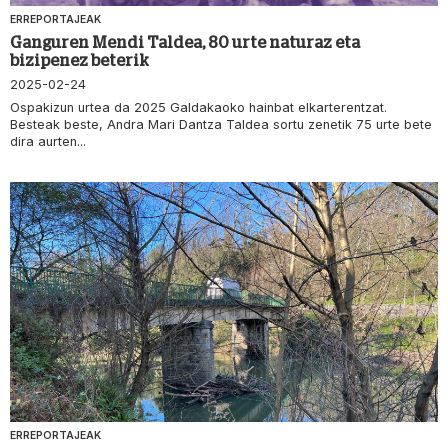
ERREPORTAJEAK
Ganguren Mendi Taldea, 80 urte naturaz eta
bizipenez beterik
2025-02-24
Ospakizun urtea da 2025 Galdakaoko hainbat elkarterentzat.
Besteak beste, Andra Mari Dantza Taldea sortu zenetik 75 urte bete
dira aurten...
ERREPORTAJEAK