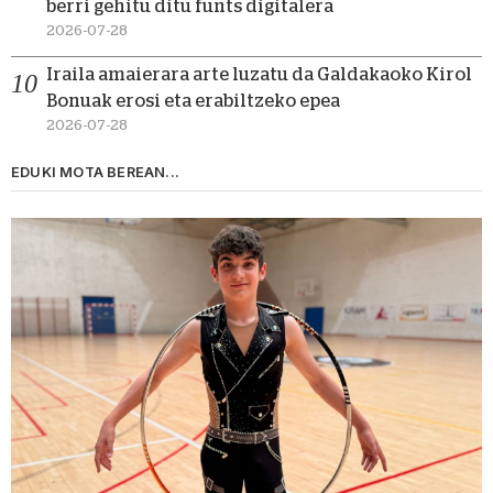
berri gehitu ditu funts digitalera
2026-07-28
Iraila amaierara arte luzatu da Galdakaoko Kirol
Bonuak erosi eta erabiltzeko epea
2026-07-28
EDUKI MOTA BEREAN...