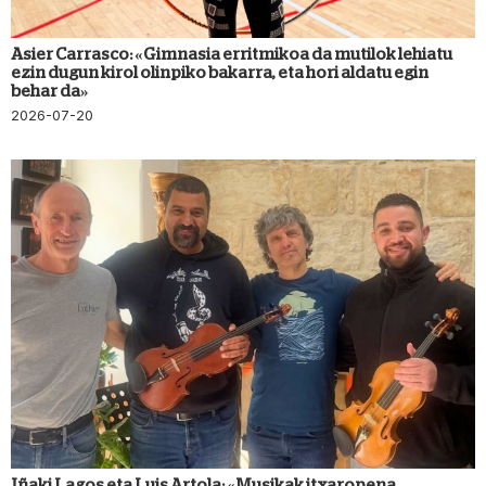
Asier Carrasco: «Gimnasia erritmikoa da mutilok lehiatu
ezin dugun kirol olinpiko bakarra, eta hori aldatu egin
behar da»
2026-07-20
Iñaki Lagos eta Luis Artola: «Musikak itxaropena