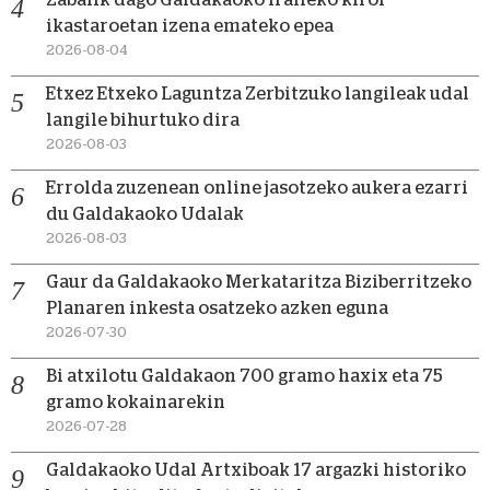
ikastaroetan izena emateko epea
2026-08-04
Etxez Etxeko Laguntza Zerbitzuko langileak udal
langile bihurtuko dira
2026-08-03
Errolda zuzenean online jasotzeko aukera ezarri
du Galdakaoko Udalak
2026-08-03
Gaur da Galdakaoko Merkataritza Biziberritzeko
Planaren inkesta osatzeko azken eguna
2026-07-30
Bi atxilotu Galdakaon 700 gramo haxix eta 75
gramo kokainarekin
2026-07-28
Galdakaoko Udal Artxiboak 17 argazki historiko