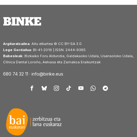
Argitaratzailea:
Aitu elkartea © CC BY-SA 3.0
Lege Gordailua:
BI-41-2016 | ISSN: 2444-9385
Babesleak:
Bizkaiko Foru Aldundia, Galdakaoko Udala, Usansoloko Udala,
Clínica Dental Loroño, Aelvasa eta Zamakoa Eraikuntzak
680 74 32 11 ·
info@binke.eus