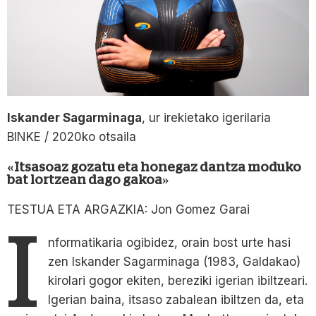
Iskander Sagarminaga
, ur irekietako igerilaria
BINKE / 2020ko otsaila
«Itsasoaz gozatu eta honegaz dantza moduko
bat lortzean dago gakoa»
TESTUA ETA ARGAZKIA: Jon Gomez Garai
I
nformatikaria ogibidez, orain bost urte hasi
zen Iskander Sagarminaga (1983, Galdakao)
kirolari gogor ekiten, bereziki igerian ibiltzeari.
Igerian baina, itsaso zabalean ibiltzen da, eta