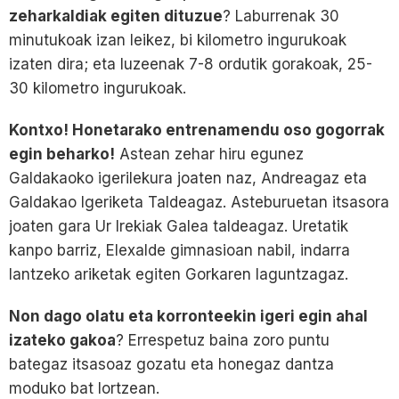
zeharkaldiak egiten dituzue
? Laburrenak 30
minutukoak izan leikez, bi kilometro ingurukoak
izaten dira; eta luzeenak 7-8 ordutik gorakoak, 25-
30 kilometro ingurukoak.
Kontxo! Honetarako entrenamendu oso gogorrak
egin beharko!
Astean zehar hiru egunez
Galdakaoko igerilekura joaten naz, Andreagaz eta
Galdakao Igeriketa Taldeagaz. Asteburuetan itsasora
joaten gara Ur Irekiak Galea taldeagaz. Uretatik
kanpo barriz, Elexalde gimnasioan nabil, indarra
lantzeko ariketak egiten Gorkaren laguntzagaz.
Non dago olatu eta korronteekin igeri egin ahal
izateko gakoa
? Errespetuz baina zoro puntu
bategaz itsasoaz gozatu eta honegaz dantza
moduko bat lortzean.