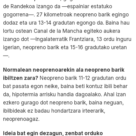
de Randekoa izango da —espainiar estatuko
gogorrena—. 27 kilometroak neopreno barik egingo
dodaz eta ura 13-14 gradutan egongo da. Baina hau
lortu ostean Canal de la Mancha egiteko aukera
izango dot —Ingalaterratik Frantziara, 13 ordu inguru
igerian, neopreno barik eta 15-16 gradutako uretan
—.
Normalean neoprenoarekin ala neopreno barik
ibiltzen zara?
Neopreno barik 11-12 gradutan ordu
bat pasata egon neike, baina beti kontuz ibili behar
da, hipotermia arrisku handia dagoalako. Ahal izan
ezkero gurago dot neopreno barik, baina neguan,
ibilbideak ez badau hondartzara irteerarik,
neoprenoagaz.
Ideia bat egin dezagun, zenbat orduko