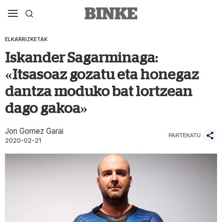
ELKARRIZKETAK
Iskander Sagarminaga:
«Itsasoaz gozatu eta honegaz
dantza moduko bat lortzean
dago gakoa»
Jon Gomez Garai
PARTEKATU
2020-02-21