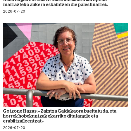
marrazteko aukera eskaintzen die palestinarrei»
2026-07-20
Gotzone Hazas: «Zaintza Galdakaora bueltatu da, eta
horrek hobekuntzak ekarriko ditu langile eta
erabiltzaileentzat»
2026-07-20