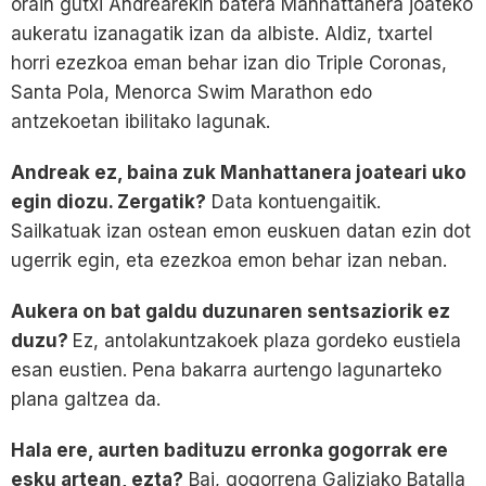
orain gutxi Andrearekin batera Manhattanera joateko
aukeratu izanagatik izan da albiste. Aldiz, txartel
horri ezezkoa eman behar izan dio Triple Coronas,
Santa Pola, Menorca Swim Marathon edo
antzekoetan ibilitako lagunak.
Andreak ez, baina zuk Manhattanera joateari uko
egin diozu. Zergatik?
Data kontuengaitik.
Sailkatuak izan ostean emon euskuen datan ezin dot
ugerrik egin, eta ezezkoa emon behar izan neban.
Aukera on bat galdu duzunaren sentsaziorik ez
duzu?
Ez, antolakuntzakoek plaza gordeko eustiela
esan eustien. Pena bakarra aurtengo lagunarteko
plana galtzea da.
Hala ere, aurten badituzu erronka gogorrak ere
esku artean, ezta?
Bai, gogorrena Galiziako Batalla