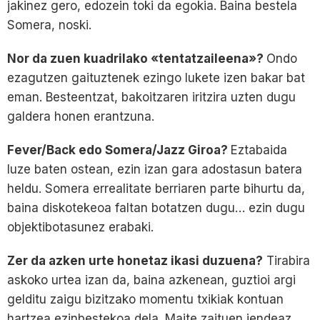
jakinez gero, edozein toki da egokia. Baina bestela
Somera, noski.
Nor da zuen kuadrilako «tentatzaileena»?
Ondo
ezagutzen gaituztenek ezingo lukete izen bakar bat
eman. Besteentzat, bakoitzaren iritzira uzten dugu
galdera honen erantzuna.
Fever/Back edo Somera/Jazz Giroa?
Eztabaida
luze baten ostean, ezin izan gara adostasun batera
heldu. Somera errealitate berriaren parte bihurtu da,
baina diskotekeoa faltan botatzen dugu… ezin dugu
objektibotasunez erabaki.
Zer da azken urte honetaz ikasi duzuena?
Tirabira
askoko urtea izan da, baina azkenean, guztioi argi
gelditu zaigu bizitzako momentu txikiak kontuan
hartzea ezinbestekoa dela. Maite zaituen jendeaz