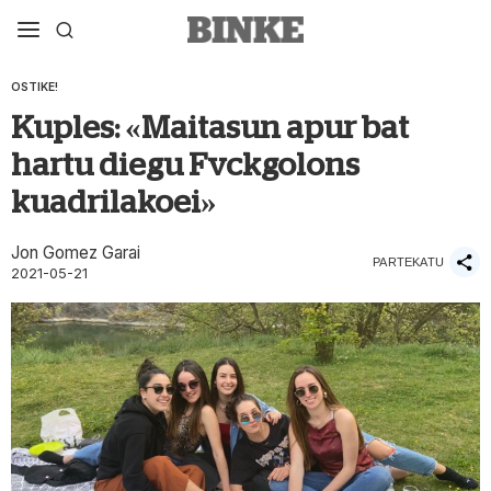
OSTIKE!
Kuples: «Maitasun apur bat
hartu diegu Fvckgolons
kuadrilakoei»
Jon Gomez Garai
PARTEKATU
2021-05-21