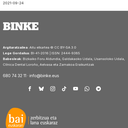
2021-09-24
Argitaratzailea:
Aitu elkartea © CC BY-SA 3.0
Lege Gordailua:
BI-41-2016 | ISSN: 2444-9385
Babesleak:
Bizkaiko Foru Aldundia, Galdakaoko Udala, Usansoloko Udala,
Clínica Dental Loroño, Aelvasa eta Zamakoa Eraikuntzak
680 74 32 11 ·
info@binke.eus