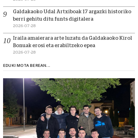
Galdakaoko Udal Artxiboak 17 argazki historiko
berri gehitu ditu funts digitalera
2026-07-28
Iraila amaierara arte luzatu da Galdakaoko Kirol
Bonuak erosi eta erabiltzeko epea
2026-07-28
EDUKI MOTA BEREAN...