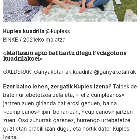
Kuples kuadrila
@kupless
BINKE / 2021eko maiatza
«Maitasun apur bat hartu diegu Fvckgolons
kuadrilakoei»
GALDERAK: Ganyakotarrak kuadrila @ganyakotarrak
Ezer baino lehen, zergatik Kuples izena?
Taldekide
baten urtebetetzea zela eta, «feliz cumpleaños»
jartzen zuen girlanda bat erosi genuen, baina
«cumpleaños» ipini beharrean, «cupleaños» jartzen
zuen. Oso zuhurrak garenez, hurrengo urtebetetze
guztietan erabili izan dugu, eta hortik dator Kuples
izena.