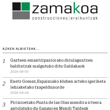
AZKEN ALBISTEAK…
Gazteen emantzipaziorako dirulaguntzen
baldintzak malgutuko ditu Galdakaok
2026-08-05
Enetz Gomez, Espainiako kluben arteko igeriketa
lehiaketako txapeldunorde
2026-08-04
Pirinioetako Punta de las Olas mendira irteera
antolatuko du Ganguren Mendi Taldeak