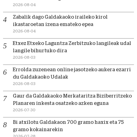
2026-08-04
Zabalik dago Galdakaoko iraileko kirol
ikastaroetan izena emateko epea
2026-08-04
Etxez Etxeko Laguntza Zerbitzuko langileak udal
langile bihurtuko dira
2026-08-03
Errolda zuzenean online jasotzeko aukera ezarri
du Galdakaoko Udalak
2026-08-03
Gaur da Galdakaoko Merkataritza Biziberritzeko
Planaren inkesta osatzeko azken eguna
2026-07-30
Bi atxilotu Galdakaon 700 gramo haxix eta 75
gramo kokainarekin
2026-07-28