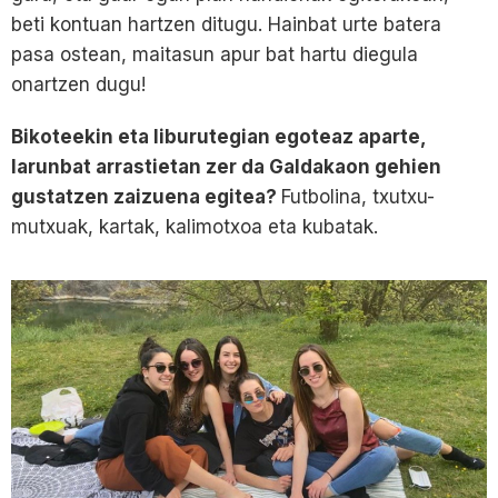
beti kontuan hartzen ditugu. Hainbat urte batera
pasa ostean, maitasun apur bat hartu diegula
onartzen dugu!
Bikoteekin eta liburutegian egoteaz aparte,
larunbat arrastietan zer da Galdakaon gehien
gustatzen zaizuena egitea?
Futbolina, txutxu-
mutxuak, kartak, kalimotxoa eta kubatak.