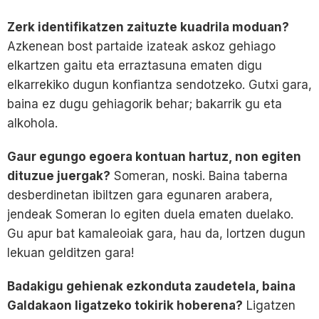
Zerk identifikatzen zaituzte kuadrila moduan?
Azkenean bost partaide izateak askoz gehiago
elkartzen gaitu eta erraztasuna ematen digu
elkarrekiko dugun konfiantza sendotzeko. Gutxi gara,
baina ez dugu gehiagorik behar; bakarrik gu eta
alkohola.
Gaur egungo egoera kontuan hartuz, non egiten
dituzue juergak?
Someran, noski. Baina taberna
desberdinetan ibiltzen gara egunaren arabera,
jendeak Someran lo egiten duela ematen duelako.
Gu apur bat kamaleoiak gara, hau da, lortzen dugun
lekuan gelditzen gara!
Badakigu gehienak ezkonduta zaudetela, baina
Galdakaon ligatzeko tokirik hoberena?
Ligatzen