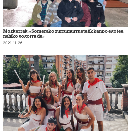
Mozkerrak: «Somerako zurrumurruetatik kanpo egotea
nahiko gogorra da»
2021-11-26