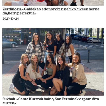
Zerdiñozu: «Galdakao edonork bizi nahiko lukeen herria
da; herri perfektua»
2021-10-24
Sukhak: «Santa Kurtzak baino, San Ferminak ospatu dira
aurten»