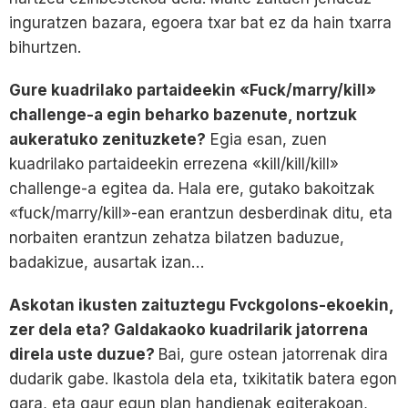
inguratzen bazara, egoera txar bat ez da hain txarra
bihurtzen.
Gure kuadrilako partaideekin «Fuck/marry/kill»
challenge-a egin beharko bazenute, nortzuk
aukeratuko zenituzkete?
Egia esan, zuen
kuadrilako partaideekin errezena «kill/kill/kill»
challenge-a egitea da. Hala ere, gutako bakoitzak
«fuck/marry/kill»-ean erantzun desberdinak ditu, eta
norbaiten erantzun zehatza bilatzen baduzue,
badakizue, ausartak izan…
Askotan ikusten zaituztegu Fvckgolons-ekoekin,
zer dela eta? Galdakaoko kuadrilarik jatorrena
direla uste duzue?
Bai, gure ostean jatorrenak dira
dudarik gabe. Ikastola dela eta, txikitatik batera egon
gara, eta gaur egun plan handienak egiterakoan,