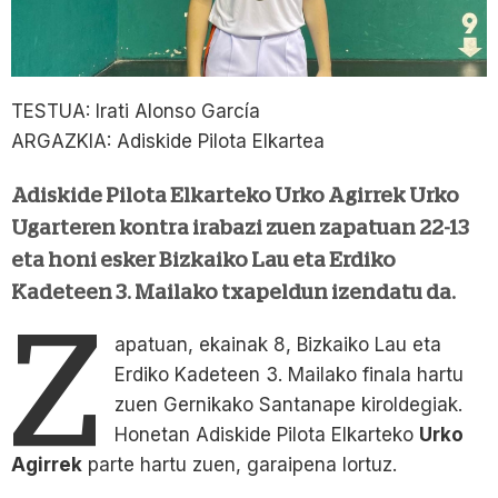
TESTUA: Irati Alonso García
ARGAZKIA: Adiskide Pilota Elkartea
Adiskide Pilota Elkarteko Urko Agirrek Urko
Ugarteren kontra irabazi zuen zapatuan 22-13
eta honi esker Bizkaiko Lau eta Erdiko
Kadeteen 3. Mailako txapeldun izendatu da.
Z
apatuan, ekainak 8, Bizkaiko Lau eta
Erdiko Kadeteen 3. Mailako finala hartu
zuen Gernikako Santanape kiroldegiak.
Honetan Adiskide Pilota Elkarteko
Urko
Agirrek
parte hartu zuen, garaipena lortuz.