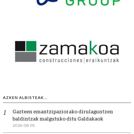
AZKEN ALBISTEAK…
Gazteen emantzipaziorako dirulaguntzen
baldintzak malgutuko ditu Galdakaok
2026-08-05