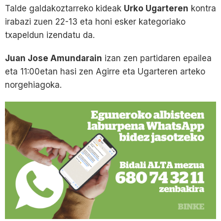
Talde galdakoztarreko kideak
Urko Ugarteren
kontra
irabazi zuen 22-13 eta honi esker kategoriako
txapeldun izendatu da.
Juan Jose Amundarain
izan zen partidaren epailea
eta 11:00etan hasi zen Agirre eta Ugarteren arteko
norgehiagoka.