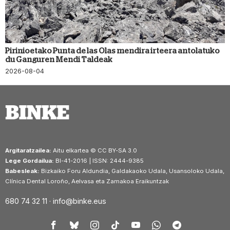
Pirinioetako Punta de las Olas mendira irteera antolatuko
du Ganguren Mendi Taldeak
2026-08-04
Argitaratzailea:
Aitu elkartea © CC BY-SA 3.0
Lege Gordailua:
BI-41-2016 | ISSN: 2444-9385
Babesleak:
Bizkaiko Foru Aldundia, Galdakaoko Udala, Usansoloko Udala,
Clínica Dental Loroño, Aelvasa eta Zamakoa Eraikuntzak
680 74 32 11 ·
info@binke.eus