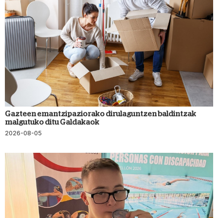
Gazteen emantzipaziorako dirulaguntzen baldintzak
malgutuko ditu Galdakaok
2026-08-05