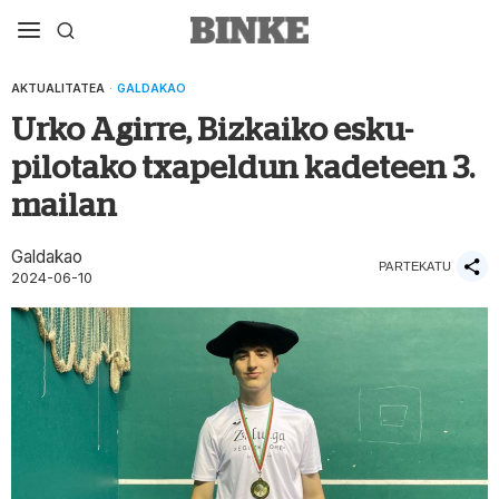
AKTUALITATEA
·
GALDAKAO
Urko Agirre, Bizkaiko esku-
pilotako txapeldun kadeteen 3.
mailan
Galdakao
PARTEKATU
2024-06-10