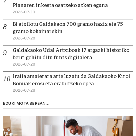
Planaren inkesta osatzeko azken eguna
2026-07-30
Bi atxilotu Galdakaon 700 gramo haxix eta 75
gramo kokainarekin
2026-07-28
Galdakaoko Udal Artxiboak 17 argazki historiko
berri gehitu ditu funts digitalera
2026-07-28
Iraila amaierara arte luzatu da Galdakaoko Kirol
Bonuak erosi eta erabiltzeko epea
2026-07-28
EDUKI MOTA BEREAN...