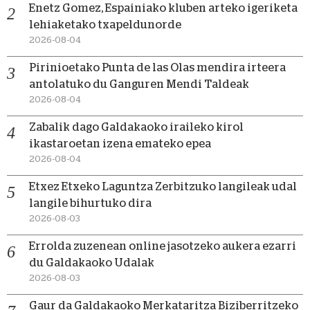
Enetz Gomez, Espainiako kluben arteko igeriketa
lehiaketako txapeldunorde
2026-08-04
Pirinioetako Punta de las Olas mendira irteera
antolatuko du Ganguren Mendi Taldeak
2026-08-04
Zabalik dago Galdakaoko iraileko kirol
ikastaroetan izena emateko epea
2026-08-04
Etxez Etxeko Laguntza Zerbitzuko langileak udal
langile bihurtuko dira
2026-08-03
Errolda zuzenean online jasotzeko aukera ezarri
du Galdakaoko Udalak
2026-08-03
Gaur da Galdakaoko Merkataritza Biziberritzeko