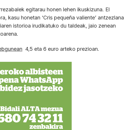
rrezabalek egitarau honen lehen ikuskizuna. El
a, kasu honetan ‘Cris pequeña valiente’ antzezlana
iaren istorioa irudikatuko du taldeak, jaio zenean
toarena.
ebgunean
4,5 eta 6 euro arteko prezioan.