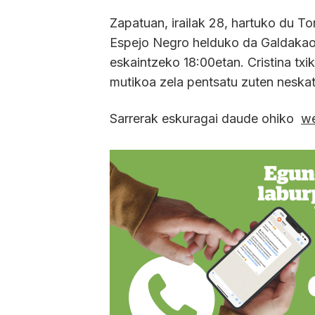
Zapatuan, irailak 28, hartuko du To
Espejo Negro helduko da Galdakaor
eskaintzeko 18:00etan. Cristina txik
mutikoa zela pentsatu zuten neska
Sarrerak eskuragai daude ohiko
w