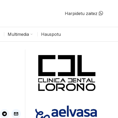
Harpidetu zaitez
Multimedia
Hauspotu