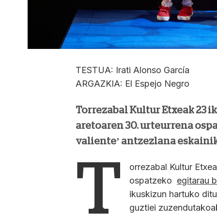
TESTUA: Irati Alonso García
ARGAZKIA: El Espejo Negro
Torrezabal Kultur Etxeak 23 i
aretoaren 30. urteurrena ospa
valiente’ antzezlana eskainik
T
orrezabal Kultur Etxea
ospatzeko
egitarau 
ikuskizun hartuko ditu
guztiei zuzendutakoa