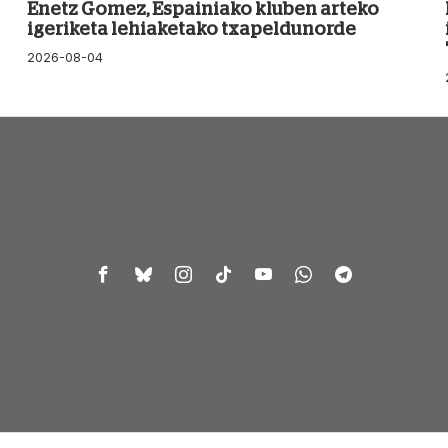
Enetz Gomez, Espainiako kluben arteko
igeriketa lehiaketako txapeldunorde
2026-08-04