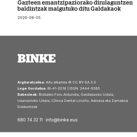
Gazteen emantzipaziorako dirulaguntzen
baldintzak malgutuko ditu Galdakaok
2026-08-05
Argitaratzailea:
Aitu elkartea © CC BY-SA 3.0
Lege Gordailua:
BI-41-2016 | ISSN: 2444-9385
Babesleak:
Bizkaiko Foru Aldundia, Galdakaoko Udala,
Usansoloko Udala, Clínica Dental Loroño, Aelvasa eta Zamakoa
Eraikuntzak
680 74 32 11 ·
info@binke.eus