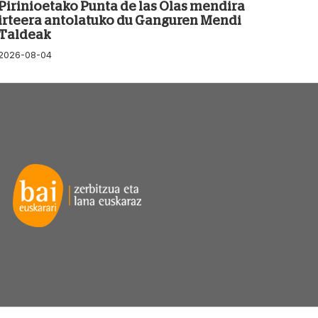
Pirinioetako Punta de las Olas mendira
irteera antolatuko du Ganguren Mendi
Taldeak
2026-08-04