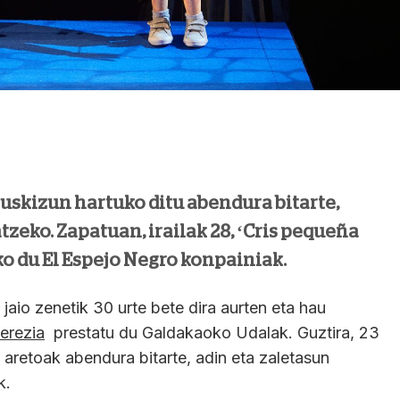
kuskizun hartuko ditu abendura bitarte,
tzeko. Zapatuan, irailak 28, ‘Cris pequeña
o du El Espejo Negro konpainiak.
 jaio zenetik 30 urte bete dira aurten eta hau
berezia
prestatu du Galdakaoko Udalak. Guztira, 23
 aretoak abendura bitarte, adin eta zaletasun
k.