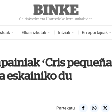
Galdakaoko eta Usansoloko komunikabidea
isteak
Elkarrizketak
Iritziak
Erreportajeak
npainiak ‘Cris pequeña
a eskainiko du
Partekatu