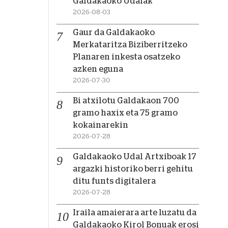
Galdakaoko Udalak
2026-08-03
Gaur da Galdakaoko
Merkataritza Biziberritzeko
Planaren inkesta osatzeko
azken eguna
2026-07-30
Bi atxilotu Galdakaon 700
gramo haxix eta 75 gramo
kokainarekin
2026-07-28
Galdakaoko Udal Artxiboak 17
argazki historiko berri gehitu
ditu funts digitalera
2026-07-28
Iraila amaierara arte luzatu da
Galdakaoko Kirol Bonuak erosi