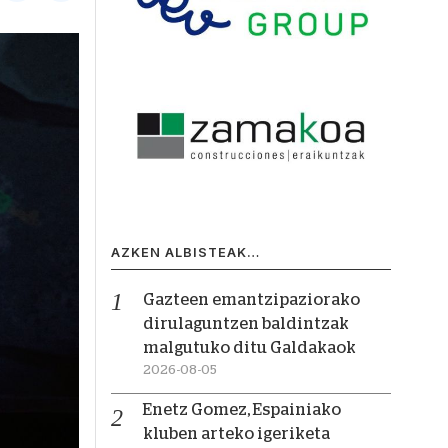
AZKEN ALBISTEAK…
Gazteen emantzipaziorako
dirulaguntzen baldintzak
malgutuko ditu Galdakaok
2026-08-05
Enetz Gomez, Espainiako
kluben arteko igeriketa