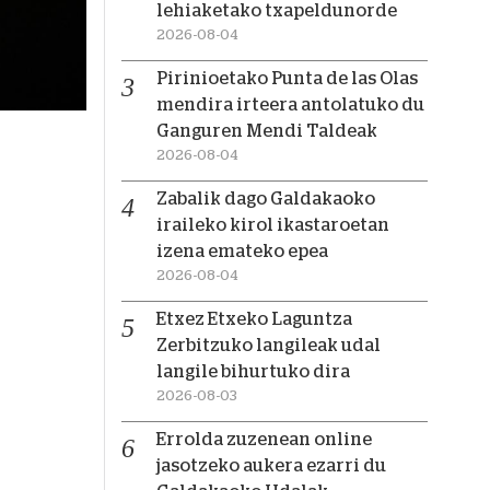
lehiaketako txapeldunorde
2026-08-04
Pirinioetako Punta de las Olas
mendira irteera antolatuko du
Ganguren Mendi Taldeak
2026-08-04
Zabalik dago Galdakaoko
iraileko kirol ikastaroetan
izena emateko epea
2026-08-04
Etxez Etxeko Laguntza
Zerbitzuko langileak udal
langile bihurtuko dira
2026-08-03
Errolda zuzenean online
jasotzeko aukera ezarri du