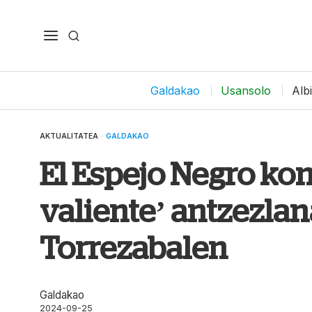
Galdakao
Usansolo
Alb
AKTUALITATEA
·
GALDAKAO
El Espejo Negro ko
valiente’ antzezlan
Torrezabalen
Galdakao
2024-09-25