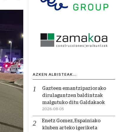
AZKEN ALBISTEAK…
Gazteen emantzipaziorako
dirulaguntzen baldintzak
malgutuko ditu Galdakaok
2026-08-05
Enetz Gomez, Espainiako
kluben arteko igeriketa