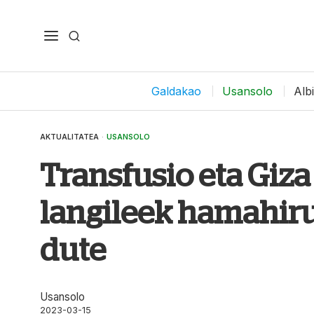
Galdakao
Usansolo
Alb
AKTUALITATEA
·
USANSOLO
Transfusio eta Giz
langileek hamahir
dute
Usansolo
2023-03-15