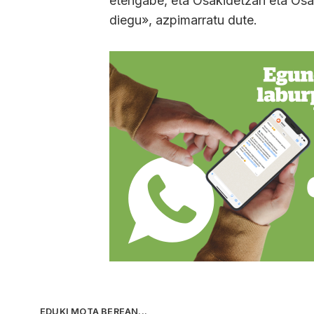
etengabe, eta Osakidetzari eta Osa
diegu», azpimarratu dute.
EDUKI MOTA BEREAN...