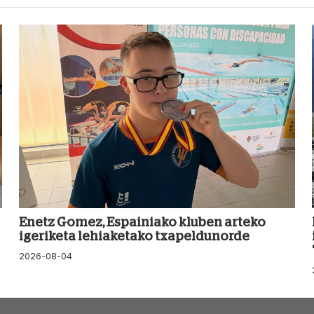
Enetz Gomez, Espainiako kluben arteko
igeriketa lehiaketako txapeldunorde
2026-08-04