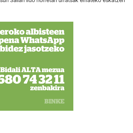
sun Sailari ildo horretan urratsak emateko eskatzen