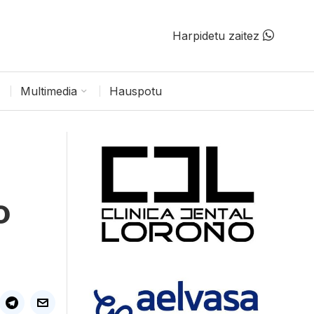
Harpidetu zaitez
Multimedia
Hauspotu
o