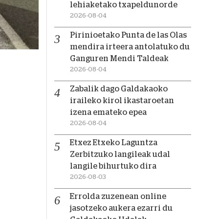
lehiaketako txapeldunorde
2026-08-04
Pirinioetako Punta de las Olas
mendira irteera antolatuko du
Ganguren Mendi Taldeak
2026-08-04
Zabalik dago Galdakaoko
iraileko kirol ikastaroetan
izena emateko epea
2026-08-04
Etxez Etxeko Laguntza
Zerbitzuko langileak udal
langile bihurtuko dira
2026-08-03
Errolda zuzenean online
jasotzeko aukera ezarri du