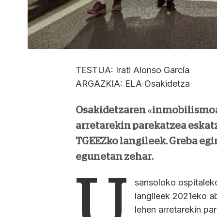
TESTUA: Irati Alonso García
ARGAZKIA: ELA Osakidetza
Osakidetzaren «inmobilismoa
arretarekin parekatzea eskat
TGEEZko langileek. Greba egi
egunetan zehar.
U
sansoloko ospitalek
langileek 2021eko a
lehen arretarekin pa