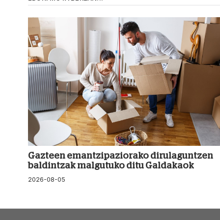
Gazteen emantzipaziorako dirulaguntzen
baldintzak malgutuko ditu Galdakaok
2026-08-05