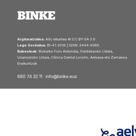
Argitaratzailea:
Aitu elkartea © CC BY-SA 3.0
Lege Gordailua:
BI-41-2016 | ISSN: 2444-9385
Babesleak:
Bizkaiko Foru Aldundia, Galdakaoko Udala,
Usansoloko Udala, Clínica Dental Loroño, Aelvasa eta Zamakoa
Eraikuntzak
680 74 32 11 ·
info@binke.eus