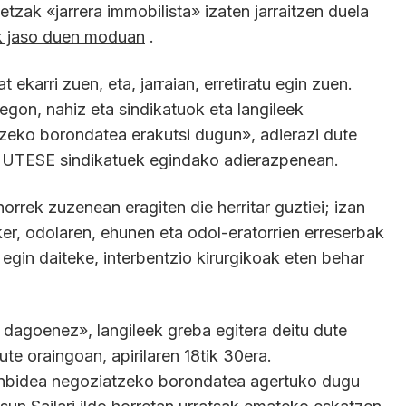
etzak «jarrera immobilista» izaten jarraitzen duela
k jaso duen moduan
.
karri zuen, eta, jarraian, erretiratu egin zuen.
egon, nahiz eta sindikatuok eta langileek
eko borondatea erakutsi dugun», adierazi dute
UTESE sindikatuek egindako adierazpenean.
orrek zuzenean eragiten die herritar guztiei; izan
sker, odolaren, ehunen eta odol-eratorrien erreserbak
u egin daiteke, interbentzio kirurgikoak eten behar
 dagoenez», langileek greba egitera deitu dute
e oraingoan, apirilaren 18tik 30era.
onbidea negoziatzeko borondatea agertuko dugu