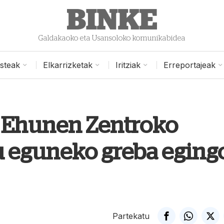
Galdakaoko eta Usansoloko komunikabidea
isteak
Elkarrizketak
Iritziak
Erreportajeak
a Ehunen Zentroko
u eguneko greba eging
Partekatu