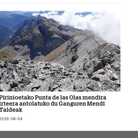
Pirinioetako Punta de las Olas mendira
irteera antolatuko du Ganguren Mendi
Taldeak
2026-08-04