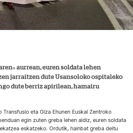
ren» aurrean, euren soldata lehen
zen jarraitzen dute Usansoloko ospitaleko
ngo dute berriz apirilean, hamairu
o Transfusio eta Giza Ehunen Euskal Zentroko
benduan egin zuten greba lehen aldiz, euren soldata
rekatzea eskatzeko. Ordutik, hainbat greba deitu