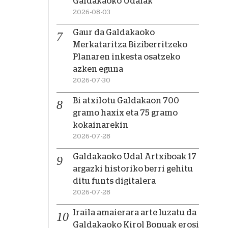
Galdakaoko Udalak
2026-08-03
Gaur da Galdakaoko
Merkataritza Biziberritzeko
Planaren inkesta osatzeko
azken eguna
2026-07-30
Bi atxilotu Galdakaon 700
gramo haxix eta 75 gramo
kokainarekin
2026-07-28
Galdakaoko Udal Artxiboak 17
argazki historiko berri gehitu
ditu funts digitalera
2026-07-28
Iraila amaierara arte luzatu da
Galdakaoko Kirol Bonuak erosi