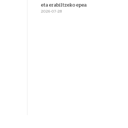
eta erabiltzeko epea
2026-07-28