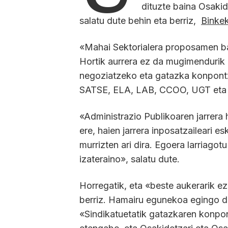
dituzte baina Osakid
salatu dute behin eta berriz,
Binke
«Mahai Sektorialera proposamen bat e
Hortik aurrera ez da mugimendurik 
negoziatzeko eta gatazka konpontz
SATSE, ELA, LAB, CCOO, UGT eta 
«Administrazio Publikoaren jarrera h
ere, haien jarrera inposatzaileari e
murrizten ari dira. Egoera larriagot
izateraino», salatu dute.
Horregatik, eta «beste aukerarik ez
berriz. Hamairu egunekoa egingo dut
«Sindikatuetatik gatazkaren konp