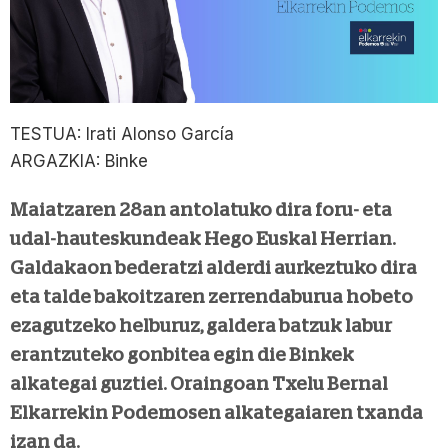
TESTUA: Irati Alonso García
ARGAZKIA: Binke
Maiatzaren 28an antolatuko dira foru- eta
udal-hauteskundeak Hego Euskal Herrian.
Galdakaon bederatzi alderdi aurkeztuko dira
eta talde bakoitzaren zerrendaburua hobeto
ezagutzeko helburuz, galdera batzuk labur
erantzuteko gonbitea egin die Binkek
alkategai guztiei. Oraingoan Txelu Bernal
Elkarrekin Podemosen alkategaiaren txanda
izan da.