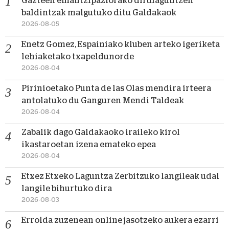
Gazteen emantzipaziorako dirulaguntzen
baldintzak malgutuko ditu Galdakaok
2026-08-05
Enetz Gomez, Espainiako kluben arteko igeriketa
lehiaketako txapeldunorde
2026-08-04
Pirinioetako Punta de las Olas mendira irteera
antolatuko du Ganguren Mendi Taldeak
2026-08-04
Zabalik dago Galdakaoko iraileko kirol
ikastaroetan izena emateko epea
2026-08-04
Etxez Etxeko Laguntza Zerbitzuko langileak udal
langile bihurtuko dira
2026-08-03
Errolda zuzenean online jasotzeko aukera ezarri