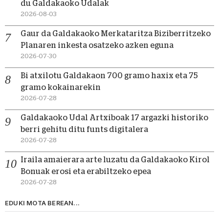
du Galdakaoko Udalak
2026-08-03
Gaur da Galdakaoko Merkataritza Biziberritzeko
Planaren inkesta osatzeko azken eguna
2026-07-30
Bi atxilotu Galdakaon 700 gramo haxix eta 75
gramo kokainarekin
2026-07-28
Galdakaoko Udal Artxiboak 17 argazki historiko
berri gehitu ditu funts digitalera
2026-07-28
Iraila amaierara arte luzatu da Galdakaoko Kirol
Bonuak erosi eta erabiltzeko epea
2026-07-28
EDUKI MOTA BEREAN...