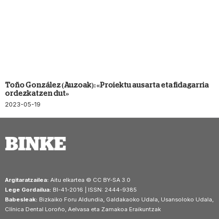
Toño González (Auzoak): «Proiektu ausarta eta fidagarria
ordezkatzen dut»
2023-05-19
Argitaratzailea:
Aitu elkartea © CC BY-SA 3.0
Lege Gordailua:
BI-41-2016 | ISSN: 2444-9385
Babesleak:
Bizkaiko Foru Aldundia, Galdakaoko Udala, Usansoloko Udala,
Clínica Dental Loroño, Aelvasa eta Zamakoa Eraikuntzak