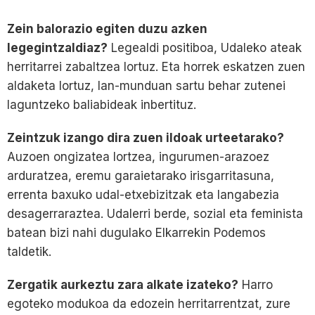
Zein balorazio egiten duzu azken
legegintzaldiaz?
Legealdi positiboa, Udaleko ateak
herritarrei zabaltzea lortuz. Eta horrek eskatzen zuen
aldaketa lortuz, lan-munduan sartu behar zutenei
laguntzeko baliabideak inbertituz.
Zeintzuk izango dira zuen ildoak urteetarako?
Auzoen ongizatea lortzea, ingurumen-arazoez
arduratzea, eremu garaietarako irisgarritasuna,
errenta baxuko udal-etxebizitzak eta langabezia
desagerraraztea. Udalerri berde, sozial eta feminista
batean bizi nahi dugulako Elkarrekin Podemos
taldetik.
Zergatik aurkeztu zara alkate izateko?
Harro
egoteko modukoa da edozein herritarrentzat, zure