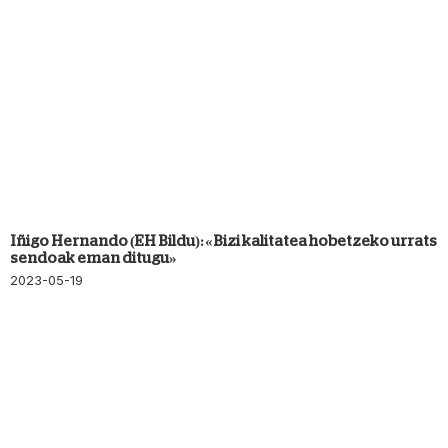
Iñigo Hernando (EH Bildu): «Bizi kalitatea hobetzeko urrats
sendoak eman ditugu»
2023-05-19