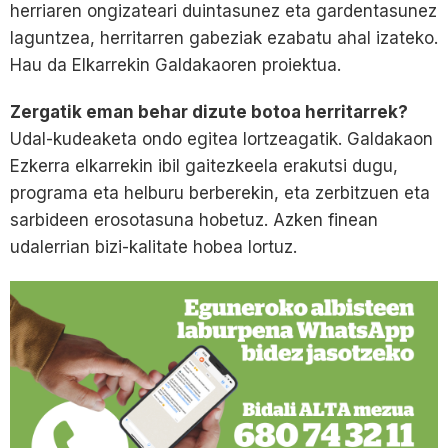
herriaren ongizateari duintasunez eta gardentasunez
laguntzea, herritarren gabeziak ezabatu ahal izateko.
Hau da Elkarrekin Galdakaoren proiektua.
Zergatik eman behar dizute botoa herritarrek?
Udal-kudeaketa ondo egitea lortzeagatik. Galdakaon
Ezkerra elkarrekin ibil gaitezkeela erakutsi dugu,
programa eta helburu berberekin, eta zerbitzuen eta
sarbideen erosotasuna hobetuz. Azken finean
udalerrian bizi-kalitate hobea lortuz.