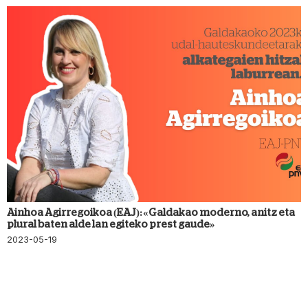
Ainhoa Agirregoikoa (EAJ): «Galdakao moderno, anitz eta
plural baten alde lan egiteko prest gaude»
2023-05-19