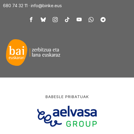
680 74 32 11 ·
info@binke.eus
BABESLE PRIBATUAK