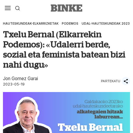
HAUTESKUNDEAK-ELKARRIZKETAK
·
PODEMOS
·
UDAL-HAUTESKUNDEAK 2023
Txelu Bernal (Elkarrekin
Podemos): «Udalerri berde,
sozial eta feminista batean bizi
nahi dugu»
Jon Gomez Garai
PARTEKATU
2023-05-19