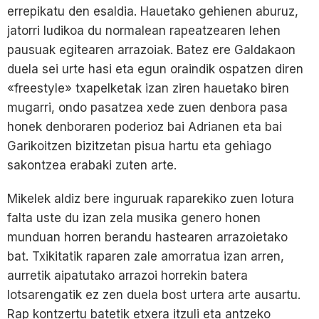
errepikatu den esaldia. Hauetako gehienen aburuz,
jatorri ludikoa du normalean rapeatzearen lehen
pausuak egitearen arrazoiak. Batez ere Galdakaon
duela sei urte hasi eta egun oraindik ospatzen diren
«freestyle» txapelketak izan ziren hauetako biren
mugarri, ondo pasatzea xede zuen denbora pasa
honek denboraren poderioz bai Adrianen eta bai
Garikoitzen bizitzetan pisua hartu eta gehiago
sakontzea erabaki zuten arte.
Mikelek aldiz bere inguruak raparekiko zuen lotura
falta uste du izan zela musika genero honen
munduan horren berandu hastearen arrazoietako
bat. Txikitatik raparen zale amorratua izan arren,
aurretik aipatutako arrazoi horrekin batera
lotsarengatik ez zen duela bost urtera arte ausartu.
Rap kontzertu batetik etxera itzuli eta antzeko