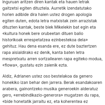
inguruan aritzen diren kantak eta hauen letrak
gaitzetsi egiten dituztela. Aurretik izendatutako
horien adibide dira haien ustez drogen apologia
egiten duten, edota letra matxistak zein arrazistak
dituzten kantak, beste biek Mikelekin bat egin eta
«kultura honek bere orubeetan dituen balio
historikoak errespetatzea ezinbestekoa dela»
gehituz. Hau dena esanda ere, ez dute baztertzen
rapa aisialdirako ez denik, kanta baten letra
mespretxatu arren sortzailearen rapa egiteko modua,
«flowa», gustatu ezin zaienik ezta.
Aldiz, Adrianen ustez oso bestelakoa da genero
honekiko izan behar den jarrera. Berak esandakoaren
arabera, gainontzeko musika generoekin alderatuz
gero, «errebindikazio-generora» mugatzen du rapa,
«bide honetatik jarraitu ez, eta koherentea ez