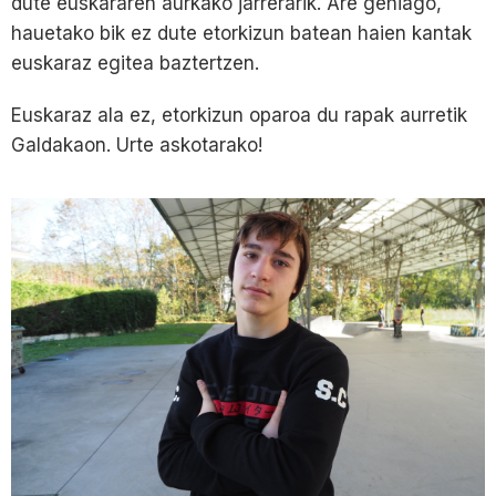
dute euskararen aurkako jarrerarik. Are gehiago,
hauetako bik ez dute etorkizun batean haien kantak
euskaraz egitea baztertzen.
Euskaraz ala ez, etorkizun oparoa du rapak aurretik
Galdakaon. Urte askotarako!