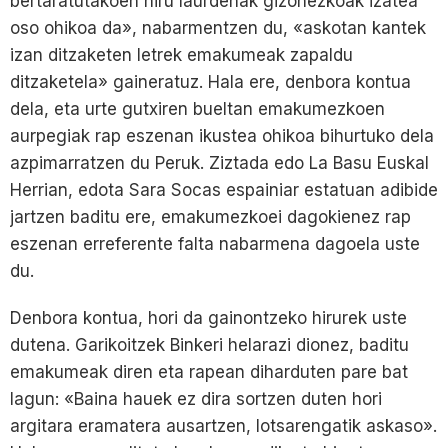
bertaratutakoen hiru laurdenak gizonezkoak izatea
oso ohikoa da», nabarmentzen du, «askotan kantek
izan ditzaketen letrek emakumeak zapaldu
ditzaketela» gaineratuz. Hala ere, denbora kontua
dela, eta urte gutxiren bueltan emakumezkoen
aurpegiak rap eszenan ikustea ohikoa bihurtuko dela
azpimarratzen du Peruk. Ziztada edo La Basu Euskal
Herrian, edota Sara Socas espainiar estatuan adibide
jartzen baditu ere, emakumezkoei dagokienez rap
eszenan erreferente falta nabarmena dagoela uste
du.
Denbora kontua, hori da gainontzeko hirurek uste
dutena. Garikoitzek Binkeri helarazi dionez, baditu
emakumeak diren eta rapean diharduten pare bat
lagun: «Baina hauek ez dira sortzen duten hori
argitara eramatera ausartzen, lotsarengatik askaso».