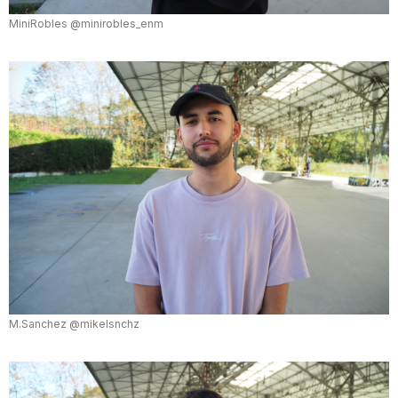
MiniRobles @minirobles_enm
M.Sanchez @mikelsnchz