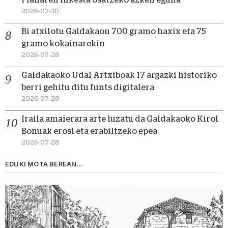
2026-07-30
Bi atxilotu Galdakaon 700 gramo haxix eta 75
gramo kokainarekin
2026-07-28
Galdakaoko Udal Artxiboak 17 argazki historiko
berri gehitu ditu funts digitalera
2026-07-28
Iraila amaierara arte luzatu da Galdakaoko Kirol
Bonuak erosi eta erabiltzeko epea
2026-07-28
EDUKI MOTA BEREAN...