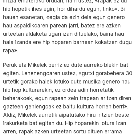
iritzia ematerako orduan, hain ustez, «rapak ez du
hip hopetik ihes egin, hor dihardu egun, tinko». Bi
hauen esanetan, «egia da ezin dela egun genero
hau aspaldikoaren parean jarri, batez ere azken
urteetan aldaketa ugari izan dituelako, baina hau
hala izanda ere hip hoparen barnean kokatzen dugu
rapa».
Peruk eta Mikelek berriz ez dute aurreko biekin bat
egiten. Lehenengoaren ustez, «gutxi gorabehera 30
urtetik gorako haiek lotuko dute musika genero hau
hip hop kulturarekin, ez ordea adin horretatik
beherakoek, egun rapean zein trapean aritzen diren
gazteen gehiengoak ez baitu kultura horren berri».
Aldiz, Mikelek aurretik aipatutako hiru iritzien beste
irakurketa bat egiten du. Hip hoparekin lotura izan
arren, rapak azken urteetan sortu dituen errama