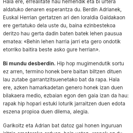
Hala ere, errealitate hau hemendik eta bi urtera
aldatuko denaren esperantza du. Berdin Adrianek,
Euskal Herrian gertatzen ari den loraldia Galdakaon
ere gertatuko dela uste du, baina ezinbestekoa
deritzo hau gerta dadin baten batek lehen pausua
ematea: «Behin lehen harria jarri eta gero ondotik
etorriko baitira beste asko gure herrian».
Bi mundu desberdin.
Hip hop mugimendutik sortu
ez arren, termino honek bere baitan biltzen dituen
lau zutabe garrantzitsuenetako bat da rapa. Hala
ere, azken hamarkadetan genero honek izan duen
bilakaera medio, ezbaian egon den gaia izan da hau:
rapak hip hopari estuki loturik jarraitzen duen edota
eszena propioa duen dilema, alegia.
Garikoitz eta Adrian bat datoz gai honen inguruan