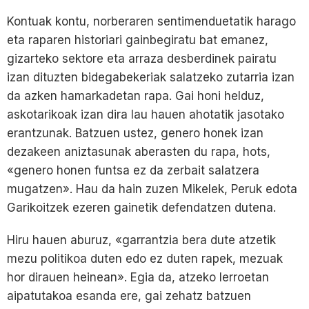
Kontuak kontu, norberaren sentimenduetatik harago
eta raparen historiari gainbegiratu bat emanez,
gizarteko sektore eta arraza desberdinek pairatu
izan dituzten bidegabekeriak salatzeko zutarria izan
da azken hamarkadetan rapa. Gai honi helduz,
askotarikoak izan dira lau hauen ahotatik jasotako
erantzunak. Batzuen ustez, genero honek izan
dezakeen aniztasunak aberasten du rapa, hots,
«genero honen funtsa ez da zerbait salatzera
mugatzen». Hau da hain zuzen Mikelek, Peruk edota
Garikoitzek ezeren gainetik defendatzen dutena.
Hiru hauen aburuz, «garrantzia bera dute atzetik
mezu politikoa duten edo ez duten rapek, mezuak
hor dirauen heinean». Egia da, atzeko lerroetan
aipatutakoa esanda ere, gai zehatz batzuen