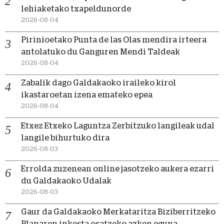
lehiaketako txapeldunorde
2026-08-04
Pirinioetako Punta de las Olas mendira irteera
antolatuko du Ganguren Mendi Taldeak
2026-08-04
Zabalik dago Galdakaoko iraileko kirol
ikastaroetan izena emateko epea
2026-08-04
Etxez Etxeko Laguntza Zerbitzuko langileak udal
langile bihurtuko dira
2026-08-03
Errolda zuzenean online jasotzeko aukera ezarri
du Galdakaoko Udalak
2026-08-03
Gaur da Galdakaoko Merkataritza Biziberritzeko
Planaren inkesta osatzeko azken eguna