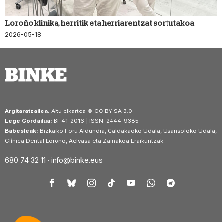
Loroño klinika, herritik eta herriarentzat sortutakoa
2026-05-18
Argitaratzailea:
Aitu elkartea © CC BY-SA 3.0
Lege Gordailua:
BI-41-2016 | ISSN: 2444-9385
Babesleak:
Bizkaiko Foru Aldundia, Galdakaoko Udala, Usansoloko Udala,
Clínica Dental Loroño, Aelvasa eta Zamakoa Eraikuntzak
680 74 32 11 ·
info@binke.eus