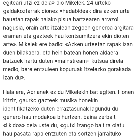
egiteari utzi ez dela» dio Mikelek. 24 urteko
galdakoztarrak dionez «hedabideak dira azken urte
hauetan rapak halako pisua hartzearen arrazoi
nagusia, orain arte itzalean zegoen generoa argitara
eraman eta gazteek hau kontsumitzera ekin dioten
arte». Mikelek ere badio: «Azken urteetan rapak izan
duen bilakaera, eta hein batean honen aldaera
batzuek hartu duten «mainstream» kutsua direla
medio, bere entzuleen kopuruak itzelezko gorakada
izan du».
Hala ere, Adrianek ez du Mikelekin bat egiten. Honen
iritziz, gaurko gazteek musika honekin
identifikatzeko duten erraztasunak lagundu du
genero hau modakoa bihurtzen, baina zerbait
«likidoa» dela uste du, «gutxi izango baitira olatu
hau pasata rapa entzuten eta sortzen jarraituko