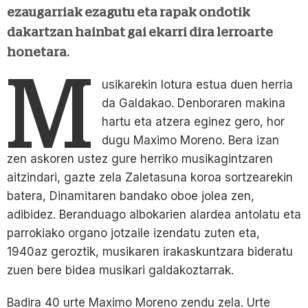
ezaugarriak ezagutu eta rapak ondotik
dakartzan hainbat gai ekarri dira lerroarte
honetara.
M
usikarekin lotura estua duen herria
da Galdakao. Denboraren makina
hartu eta atzera eginez gero, hor
dugu Maximo Moreno. Bera izan
zen askoren ustez gure herriko musikagintzaren
aitzindari, gazte zela Zaletasuna koroa sortzearekin
batera, Dinamitaren bandako oboe jolea zen,
adibidez. Beranduago albokarien alardea antolatu eta
parrokiako organo jotzaile izendatu zuten eta,
1940az geroztik, musikaren irakaskuntzara bideratu
zuen bere bidea musikari galdakoztarrak.
Badira 40 urte Maximo Moreno zendu zela. Urte