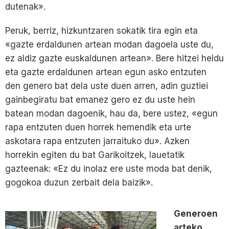
dutenak».
Peruk, berriz, hizkuntzaren sokatik tira egin eta
«gazte erdaldunen artean modan dagoela uste du,
ez aldiz gazte euskaldunen artean». Bere hitzei heldu
eta gazte erdaldunen artean egun asko entzuten
den genero bat dela uste duen arren, adin guztiei
gainbegiratu bat emanez gero ez du uste hein
batean modan dagoenik, hau da, bere ustez, «egun
rapa entzuten duen horrek hemendik eta urte
askotara rapa entzuten jarraituko du». Azken
horrekin egiten du bat Garikoitzek, lauetatik
gazteenak: «Ez du inolaz ere uste moda bat denik,
gogokoa duzun zerbait dela baizik».
Generoen
arteko