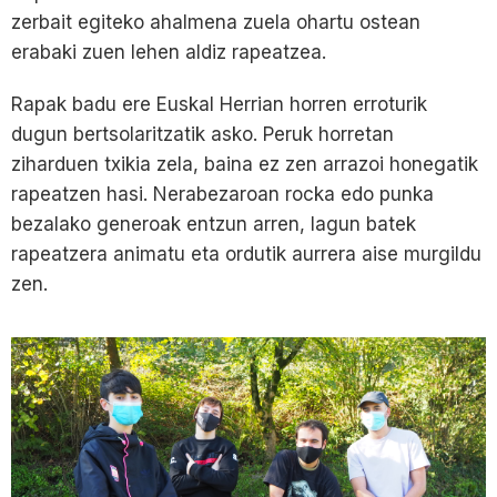
zerbait egiteko ahalmena zuela ohartu ostean
erabaki zuen lehen aldiz rapeatzea.
Rapak badu ere Euskal Herrian horren erroturik
dugun bertsolaritzatik asko. Peruk horretan
ziharduen txikia zela, baina ez zen arrazoi honegatik
rapeatzen hasi. Nerabezaroan rocka edo punka
bezalako generoak entzun arren, lagun batek
rapeatzera animatu eta ordutik aurrera aise murgildu
zen.