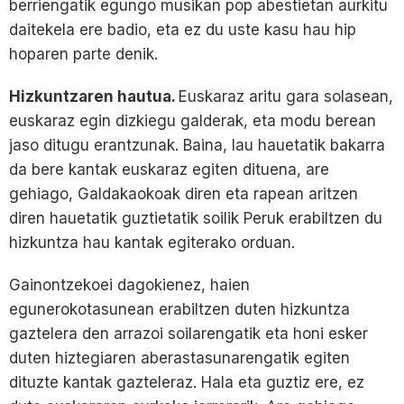
berriengatik egungo musikan pop abestietan aurkitu
daitekela ere badio, eta ez du uste kasu hau hip
hoparen parte denik.
Hizkuntzaren hautua.
Euskaraz aritu gara solasean,
euskaraz egin dizkiegu galderak, eta modu berean
jaso ditugu erantzunak. Baina, lau hauetatik bakarra
da bere kantak euskaraz egiten dituena, are
gehiago, Galdakaokoak diren eta rapean aritzen
diren hauetatik guztietatik soilik Peruk erabiltzen du
hizkuntza hau kantak egiterako orduan.
Gainontzekoei dagokienez, haien
egunerokotasunean erabiltzen duten hizkuntza
gaztelera den arrazoi soilarengatik eta honi esker
duten hiztegiaren aberastasunarengatik egiten
dituzte kantak gazteleraz. Hala eta guztiz ere, ez