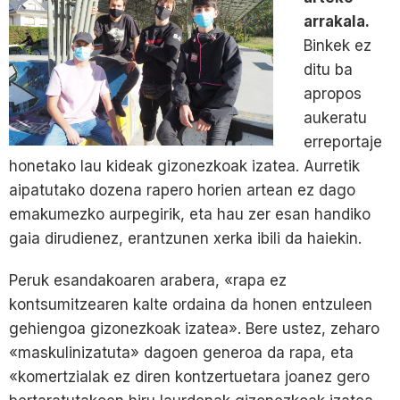
arrakala.
Binkek ez
ditu ba
apropos
aukeratu
erreportaje
honetako lau kideak gizonezkoak izatea. Aurretik
aipatutako dozena rapero horien artean ez dago
emakumezko aurpegirik, eta hau zer esan handiko
gaia dirudienez, erantzunen xerka ibili da haiekin.
Peruk esandakoaren arabera, «rapa ez
kontsumitzearen kalte ordaina da honen entzuleen
gehiengoa gizonezkoak izatea». Bere ustez, zeharo
«maskulinizatuta» dagoen generoa da rapa, eta
«komertzialak ez diren kontzertuetara joanez gero