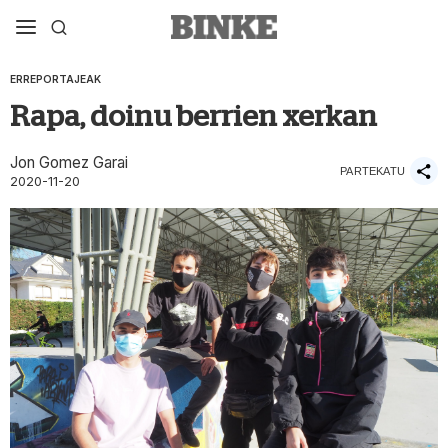
ERREPORTAJEAK
Rapa, doinu berrien xerkan
Jon Gomez Garai
PARTEKATU
2020-11-20