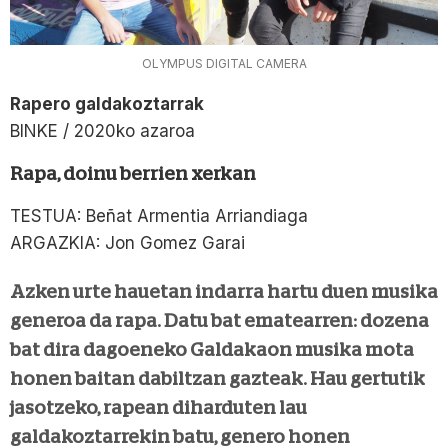
OLYMPUS DIGITAL CAMERA
Rapero galdakoztarrak
BINKE / 2020ko azaroa
Rapa, doinu berrien xerkan
TESTUA: Beñat Armentia Arriandiaga
ARGAZKIA: Jon Gomez Garai
Azken urte hauetan indarra hartu duen musika
generoa da rapa. Datu bat ematearren: dozena
bat dira dagoeneko Galdakaon musika mota
honen baitan dabiltzan gazteak. Hau gertutik
jasotzeko, rapean diharduten lau
galdakoztarrekin batu, genero honen