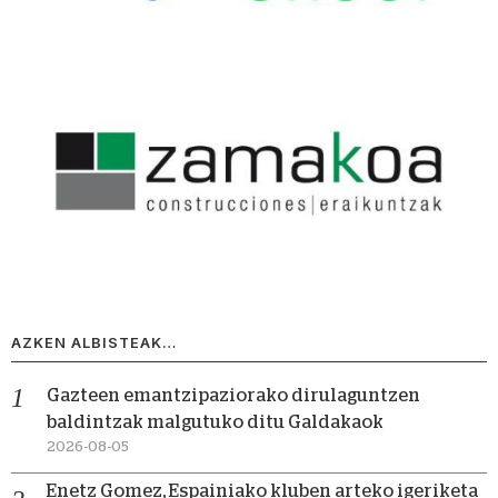
AZKEN ALBISTEAK…
Gazteen emantzipaziorako dirulaguntzen
baldintzak malgutuko ditu Galdakaok
2026-08-05
Enetz Gomez, Espainiako kluben arteko igeriketa