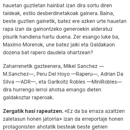
hauetan guztietan hainbat izan dira sortu diren
taldeak, estilo desberdinetakoak gainera. Baina,
beste guztien gainetik, batez ere azken urte hauetan
rapa izan da gainontzeko generoekin alderatuz
pisurik handiena hartu duena. Zer esango luke ba,
Maximo Morenok, une batez jaiki eta Galdakaon
dozena bat rapero daudela ohartzean?
Zaharrenetik gazteenera, Mikel Sanchez —
M.Sanchez—, Peru Del Hoyo —Raperu—, Adrian Da
Silva —ADR—, eta Garikoitz Robles —MiniRobles—
dira hurrengo lerroi ahotsa emango dieten
galdakoztar raperoak.
Zergatik hasi rapeatzen.
«Ez da ba erraza azaltzen
zaletasun honen jatorria» izan da erreportaje honen
protagonisten ahotatik besteak beste gehien