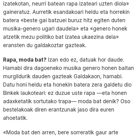
izatekotan, neurri batean rapa izateari uzten diola»
gaineratuz. Aurretik esandakoari heldu eta horrekin
batera «beste gai batzuei buruz hitz egiten duten
musika-genero ugari daudela» eta «genero honek
atzetik mezu politiko bat izatea ukaezina dela»
eransten du galdakoztar gazteak.
Rapa, moda bat?
Izan edo ez, datuak hor daude.
Hamabi dira dagoeneko musika genero honen baitan
murgildurik dauden gazteak Galdakaon, hamabi.
Datu honi heldu eta honekin batera zera galdetu dio
Binkek laukoteari: ez duzue uste rapa —eta honen
adaxketatik sortutako trapa— moda bat denik? Oso
bestelakoak diren erantzunak jaso dira euren
ahoetatik.
«Moda bat den arren, bere sorreratik gaur arte