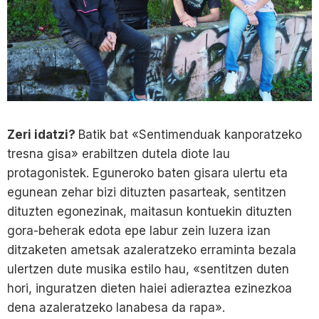
Zeri idatzi?
Batik bat «Sentimenduak kanporatzeko
tresna gisa» erabiltzen dutela diote lau
protagonistek. Eguneroko baten gisara ulertu eta
egunean zehar bizi dituzten pasarteak, sentitzen
dituzten egonezinak, maitasun kontuekin dituzten
gora-beherak edota epe labur zein luzera izan
ditzaketen ametsak azaleratzeko erraminta bezala
ulertzen dute musika estilo hau, «sentitzen duten
hori, inguratzen dieten haiei adieraztea ezinezkoa
dena azaleratzeko lanabesa da rapa».