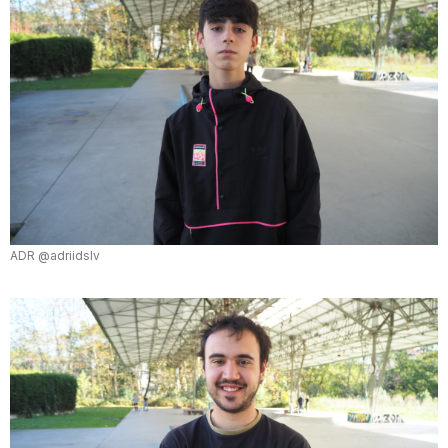
ADR @adriidslv